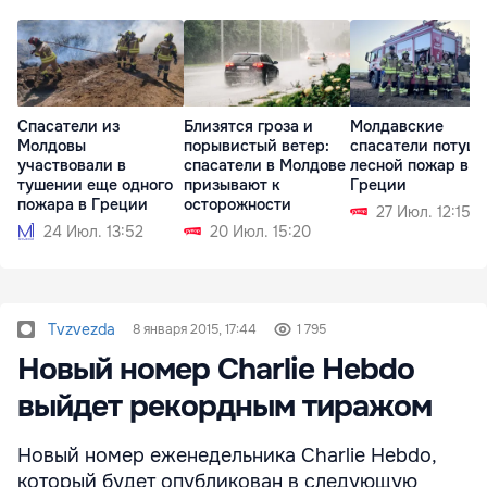
Спасатели из
Близятся гроза и
Молдавские
Молдовы
порывистый ветер:
спасатели потуш
участвовали в
спасатели в Молдове
лесной пожар в
тушении еще одного
призывают к
Греции
пожара в Греции
осторожности
27 Июл. 12:15
24 Июл. 13:52
20 Июл. 15:20
Tvzvezda
8 января 2015, 17:44
1 795
Новый номер Charlie Hebdo
выйдет рекордным тиражом
Новый номер еженедельника Charlie Hebdo,
который будет опубликован в следующую