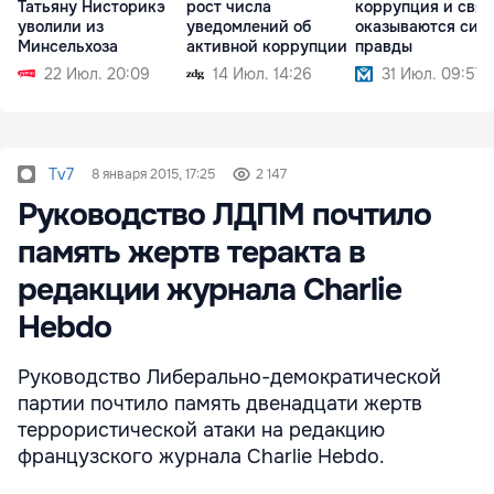
Татьяну Нисторикэ
рост числа
коррупция и связ
уволили из
уведомлений об
оказываются сил
Минсельхоза
активной коррупции
правды
22 Июл. 20:09
14 Июл. 14:26
31 Июл. 09:57
Tv7
8 января 2015, 17:25
2 147
Руководство ЛДПМ почтило
память жертв теракта в
редакции журнала Charlie
Hebdo
Руководство Либерально-демократической
партии почтило память двенадцати жертв
террористической атаки на редакцию
французского журнала Charlie Hebdo.