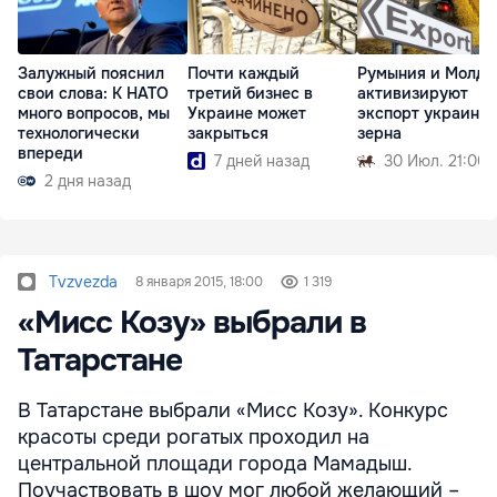
Залужный пояснил
Почти каждый
Румыния и Молдо
свои слова: К НАТО
третий бизнес в
активизируют
много вопросов, мы
Украине может
экспорт украинск
технологически
закрыться
зерна
впереди
7 дней назад
30 Июл. 21:00
2 дня назад
Tvzvezda
8 января 2015, 18:00
1 319
«Мисс Козу» выбрали в
Татарстане
В Татарстане выбрали «Мисс Козу». Конкурс
красоты среди рогатых проходил на
центральной площади города Мамадыш.
Поучаствовать в шоу мог любой желающий –