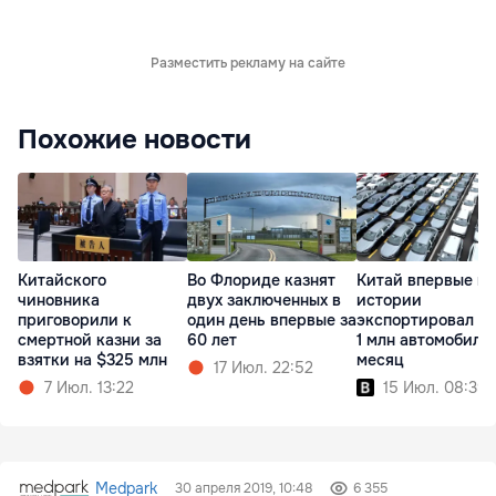
Разместить рекламу на сайте
Похожие новости
Китайского
Во Флориде казнят
Китай впервые в
чиновника
двух заключенных в
истории
приговорили к
один день впервые за
экспортировал б
смертной казни за
60 лет
1 млн автомобиле
взятки на $325 млн
месяц
17 Июл. 22:52
7 Июл. 13:22
15 Июл. 08:39
Medpark
30 апреля 2019, 10:48
6 355