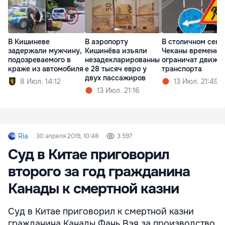
В Кишиневе
В аэропорту
В столичном сект
задержали мужчину,
Кишинёва изъяли
Чеканы временно
подозреваемого в
незадекларированны
ограничат движе
краже из автомобиля
е 28 тысяч евро у
транспорта
двух пассажиров
8 Июл. 14:12
13 Июл. 21:49
13 Июл. 21:16
Ria
30 апреля 2019, 10:48
3 597
Суд в Китае приговорил
второго за год гражданина
Канады к смертной казни
Суд в Китае приговорил к смертной казни
гражданина Канады Фань Вэя за производство