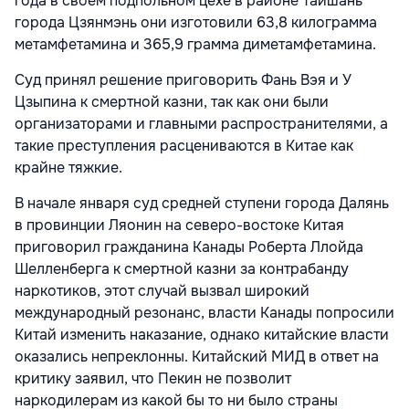
года в своем подпольном цехе в районе Тайшань
города Цзянмэнь они изготовили 63,8 килограмма
метамфетамина и 365,9 грамма диметамфетамина.
Суд принял решение приговорить Фань Вэя и У
Цзыпина к смертной казни, так как они были
организаторами и главными распространителями, а
такие преступления расцениваются в Китае как
крайне тяжкие.
В начале января суд средней ступени города Далянь
в провинции Ляонин на северо-востоке Китая
приговорил гражданина Канады Роберта Ллойда
Шелленберга к смертной казни за контрабанду
наркотиков, этот случай вызвал широкий
международный резонанс, власти Канады попросили
Китай изменить наказание, однако китайские власти
оказались непреклонны. Китайский МИД в ответ на
критику заявил, что Пекин не позволит
наркодилерам из какой бы то ни было страны