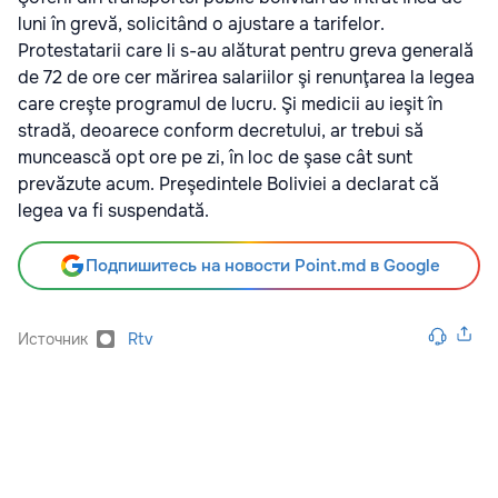
luni în grevă, solicitând o ajustare a tarifelor.
Protestatarii care li s-au alăturat pentru greva generală
de 72 de ore cer mărirea salariilor şi renunţarea la legea
care creşte programul de lucru. Şi medicii au ieşit în
stradă, deoarece conform decretului, ar trebui să
muncească opt ore pe zi, în loc de şase cât sunt
prevăzute acum. Preşedintele Boliviei a declarat că
legea va fi suspendată.
Подпишитесь на новости Point.md в Google
Источник
Rtv