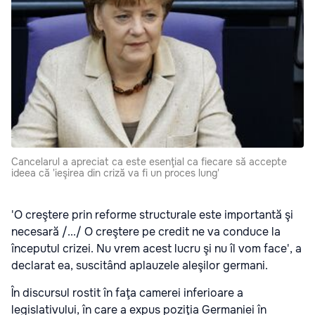
Cancelarul a apreciat ca este esenţial ca fiecare să accepte
ideea că 'ieşirea din criză va fi un proces lung'
'O creştere prin reforme structurale este importantă şi
necesară /.../ O creştere pe credit ne va conduce la
începutul crizei. Nu vrem acest lucru şi nu îl vom face', a
declarat ea, suscitând aplauzele aleşilor germani.
În discursul rostit în faţa camerei inferioare a
legislativului, în care a expus poziţia Germaniei în