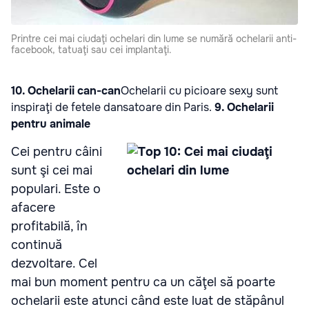
Printre cei mai ciudaţi ochelari din lume se numără ochelarii anti-
facebook, tatuaţi sau cei implantaţi.
10. Ochelarii can-can
Ochelarii cu picioare sexy sunt
inspiraţi de fetele dansatoare din Paris.
9. Ochelarii
pentru animale
Cei pentru câini
sunt şi cei mai
populari. Este o
afacere
profitabil
ă, în
continuă
dezvoltare. Cel
mai bun moment pentru ca un căţel să poarte
ochelarii este atunci când este luat de stăpânul