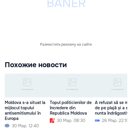
Разместить рекламу на сайте
Похожие новости
Moldova s-a situat la
Topul politicienilor de
A refuzat să se mu
mijlocul topului
încredere din
de pe plajă și a str
antisemitismului în
Republica Moldova
nunta îndrăgostițil
Europa
30 Мар. 08:30
26 Мар. 22:10
30 Мар. 12:40