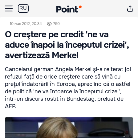
RU
10 мая 2012, 20:34
750
O creştere pe credit 'ne va
aduce înapoi la începutul crizei',
avertizează Merkel
Cancelarul german Angela Merkel şi-a reiterat joi
refuzul faţă de orice creştere care să vină cu
preţul îndatorării în Europa, apreciind că o astfel
de politică 'ne va întoarce la începutul crizei',
într-un discurs rostit în Bundestag, preluat de
AFP.