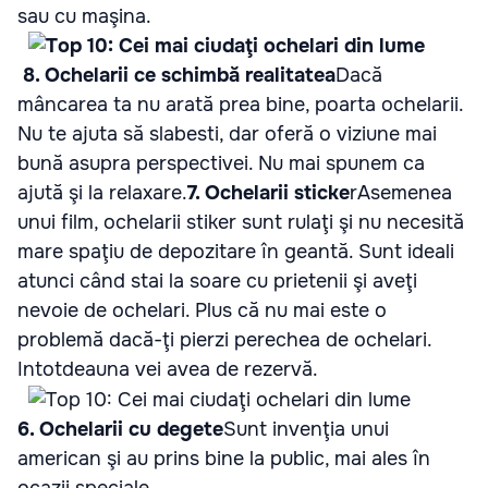
sau cu maşina.
8. Ochelarii ce schimbă realitatea
Dacă
mâncarea ta nu arată prea bine, poarta ochelarii.
Nu te ajuta să slabesti, dar oferă o viziune mai
bună asupra perspectivei. Nu mai spunem ca
ajută şi la relaxare.
7. Ochelarii sticke
r
Asemenea
unui film, ochelarii stiker sunt rulaţi şi nu necesită
mare spaţiu de depozitare în geantă. Sunt ideali
atunci când stai la soare cu prietenii şi aveţi
nevoie de ochelari. Plus că nu mai este o
problemă dacă-ţi pierzi perechea de ochelari.
Intotdeauna vei avea de rezervă.
6. Ochelarii cu degete
Sunt invenţia unui
american şi au prins bine la public, mai ales în
ocazii speciale.