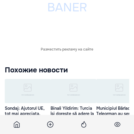
Разместить рекламу на сайте
Похожие новости
Sondaj: Ajutorul UE,
Binali Yildirim: Turcia
Municipiul Bârlad ș
tot mai apreciata.
îşi doreşte să adere la
Teleorman au semn
Rusia, văzută ca
Uniunea Europeană
declarația de Unire
ameninţare
30 Мар. 01:00
29 Мар. 20:40
30 Мар. 13:51