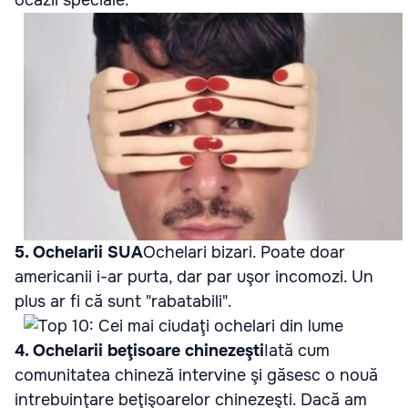
5. Ochelarii SUA
Ochelari bizari. Poate doar
americanii i-ar purta, dar par uşor incomozi. Un
plus ar fi că sunt "rabatabili".
4. Ochelarii beţisoare chinezeşti
Iată cum
comunitatea chineză intervine şi găsesc o nouă
intrebuinţare beţişoarelor chinezeşti. Dacă am