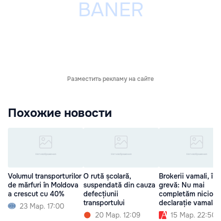
Разместить рекламу на сайте
Похожие новости
Volumul transporturilor
O rută școlară,
Brokerii vamali, în
de mărfuri în Moldova
suspendată din cauza
grevă: Nu mai
a crescut cu 40%
defecțiunii
completăm nicio
transportului
declarație vamală
23 Мар. 17:00
20 Мар. 12:09
15 Мар. 22:50