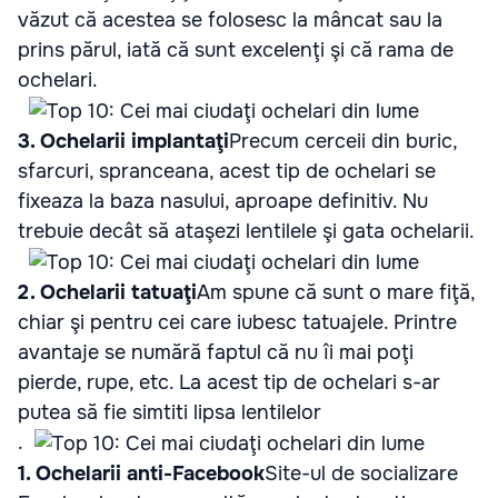
văzut că acestea se folosesc la mâncat sau la
prins părul, iată că sunt excelenţi şi că rama de
ochelari.
3. Ochelarii implantaţi
Precum cerceii din buric,
sfarcuri, spranceana, acest tip de ochelari se
fixeaza la baza nasului, aproape definitiv. Nu
trebuie decât să ataşezi lentilele şi gata ochelarii.
2. Ochelarii tatuaţi
Am spune că sunt o mare fiţă,
chiar şi pentru cei care iubesc tatuajele. Printre
avantaje se numără faptul că nu îi mai poţi
pierde, rupe, etc. La acest tip de ochelari s-ar
putea să fie simtiti lipsa lentilelor
.
1. Ochelarii anti-Facebook
Site-ul de socializare