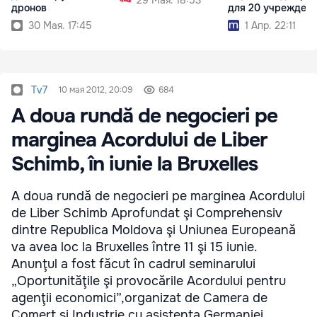
дронов
для 20 учрежден
30 Мая. 17:45
1 Апр. 22:11
Tv7
10 мая 2012, 20:09
684
A doua rundă de negocieri pe
marginea Acordului de Liber
Schimb, în iunie la Bruxelles
A doua rundă de negocieri pe marginea Acordului
de Liber Schimb Aprofundat şi Comprehensiv
dintre Republica Moldova şi Uniunea Europeană
va avea loc la Bruxelles între 11 şi 15 iunie.
Anunţul a fost făcut în cadrul seminarului
„Oportunităţile şi provocările Acordului pentru
agenţii economici”,organizat de Camera de
Comerţ şi Industrie cu asistenţa Germaniei.