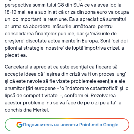
perspectiva summitului G8 din SUA ce va avea loc la
18-19 mai, ea a subliniat că criza din zona euro va ocupa
un loc important la reuniune. Ea a apreciat că summitul
ar urma să abordeze 'măsurile următoare' pentru
consolidarea finanţelor publice, dar şi 'măsurile de
creştere' discutate actualmente în Europa. Sunt 'cei doi
piloni ai strategiei noastre' de luptă împotriva crizei, a
pledat ea.
Cancelarul a apreciat ca este esenţial ca fiecare să
accepte ideea că 'ieşirea din criză va fi un proces lung'
şi că este nevoie să fie vizate problemele esenţiale ale
anumitor ţări europene - 'o îndatorare catastrofică' şi 'o
lipsă de competitivitate' -, conform ei. Rezolvarea
acestor probleme 'nu se va face de pe o zi pe alta', a
conchis dna Merkel.
Подпишитесь на новости Point.md в Google