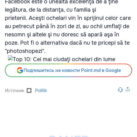
Facebook este o unealtă excelenţa de a ţine
legătura, de la distanţa, cu familia şi
prietenii.
Aceşti ochelari vin în sprijinul celor care
au petrecut până în zori de zi, au ochii umflaţi de
nesomn şi altele şi nu doresc să apară aşa în
poze. Pot fi o alternativa dacă nu te pricepi să te
"photoshopezi".
Подпишитесь на новости Point.md в Google
Источник
Politik