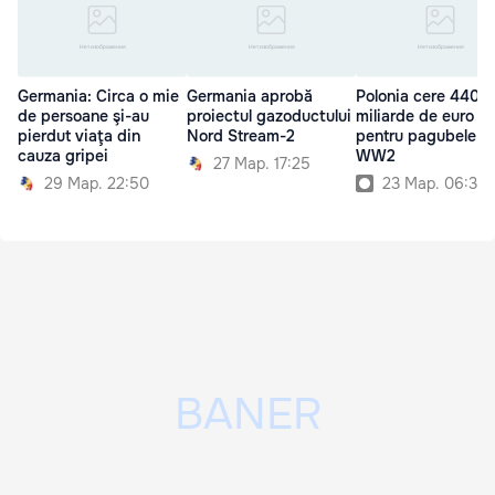
Germania: Circa o mie
Germania aprobă
Polonia cere 440 d
de persoane şi-au
proiectul gazoductului
miliarde de euro
pierdut viaţa din
Nord Stream-2
pentru pagubele d
cauza gripei
WW2
27 Мар. 17:25
29 Мар. 22:50
23 Мар. 06:30