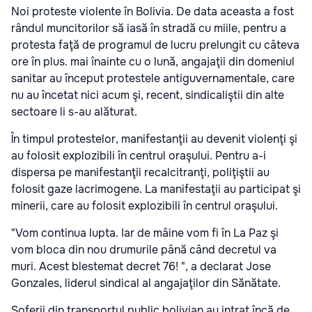
Noi proteste violente în Bolivia. De data aceasta a fost
rândul muncitorilor să iasă în stradă cu miile, pentru a
protesta faţă de programul de lucru prelungit cu câteva
ore în plus. mai înainte cu o lună, angajaţii din domeniul
sanitar au început protestele antiguvernamentale, care
nu au încetat nici acum şi, recent, sindicaliştii din alte
sectoare li s-au alăturat.
În timpul protestelor, manifestanţii au devenit violenţi şi
au folosit explozibili în centrul oraşului. Pentru a-i
dispersa pe manifestanţii recalcitranţi, poliţiştii au
folosit gaze lacrimogene. La manifestaţii au participat şi
minerii, care au folosit explozibili în centrul oraşului.
"Vom continua lupta. Iar de mâine vom fi în La Paz şi
vom bloca din nou drumurile până când decretul va
muri. Acest blestemat decret 76! ", a declarat Jose
Gonzales, liderul sindical al angajaţilor din Sănătate.
Şoferii din transportul public bolivian au intrat încă de