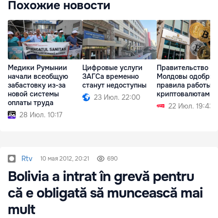
Похожие новости
Медики Румынии
Цифровые услуги
Правительство
начали всеобщую
ЗАГСа временно
Молдовы одобрил
забастовку из-за
станут недоступны
правила работы с
новой системы
криптовалютами
23 Июл. 22:00
оплаты труда
22 Июл. 19:43
28 Июл. 10:17
Rtv
10 мая 2012, 20:21
690
Bolivia a intrat în grevă pentru
că e obligată să muncească mai
mult