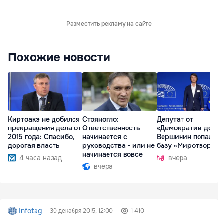
Разместить рекламу на сайте
Похожие новости
Киртоакэ не добился
Стояногло:
Депутат от
прекращения дела от
Ответственность
«Демократии дом
2015 года: Спасибо,
начинается с
Вершинин попал 
дорогая власть
руководства - или не
базу «Миротворц
начинается вовсе
4 часа назад
вчера
вчера
Infotag
30 декабря 2015, 12:00
1 410