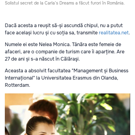
Solistul secret de la Carla’s Dreams a făcut furori în România.
Dacă acesta a reușit să-și ascundă chipul, nu a putut
face același lucru și cu soția sa, transmite
realitatea.net
.
Numele ei este Nelea Monica. Tânăra este femeie de
afaceri, are o companie de turism care îi aparține. Are
27 de ani și s-a născut în Călăraşi.
Aceasta a absolvit facultatea "Management și Business
Internațional" la Universitatea Erasmus din Olanda,
Rotterdam.