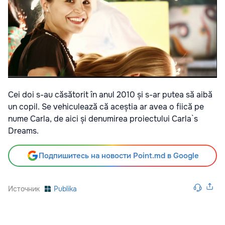
Cei doi s-au căsătorit în anul 2010 și s-ar putea să aibă
un copil. Se vehiculează că aceștia ar avea o fiică pe
nume Carla, de aici și denumirea proiectului Carla`s
Dreams.
Подпишитесь на новости Point.md в Google
Источник
Publika