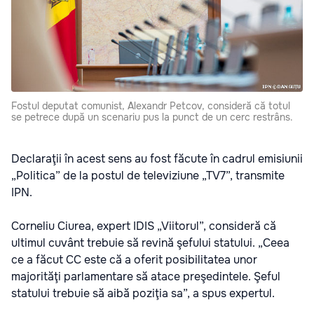
Fostul deputat comunist, Alexandr Petcov, consideră că totul
se petrece după un scenariu pus la punct de un cerc restrâns.
Declaraţii în acest sens au fost făcute în cadrul emisiunii
„Politica” de la postul de televiziune „TV7”, transmite
IPN.
Corneliu Ciurea, expert IDIS „Viitorul”, consideră că
ultimul cuvânt trebuie să revină şefului statului. „Ceea
ce a făcut CC este că a oferit posibilitatea unor
majorităţi parlamentare să atace preşedintele. Şeful
statului trebuie să aibă poziţia sa”, a spus expertul.