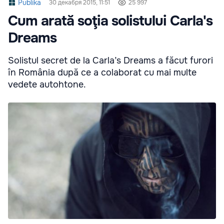
Publika
30 декабря 2015, 11:51
25 997
Cum arată soţia solistului Carla's
Dreams
Solistul secret de la Carla’s Dreams a făcut furori
în România după ce a colaborat cu mai multe
vedete autohtone.