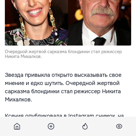
Очередной жертвой сарказма блондинки стал режиссер
Никита Михалков.
Звезда привыкла открыто высказывать свое
мнение и едко шутить. Очередной жертвой
сарказма блондинки стал режиссер Никита
Михалков.
Ксения опубликовала в Instagram снимок, на
котором запечатлены Геннадий Хазанов и
Владимир Путин, беседующие после вручения