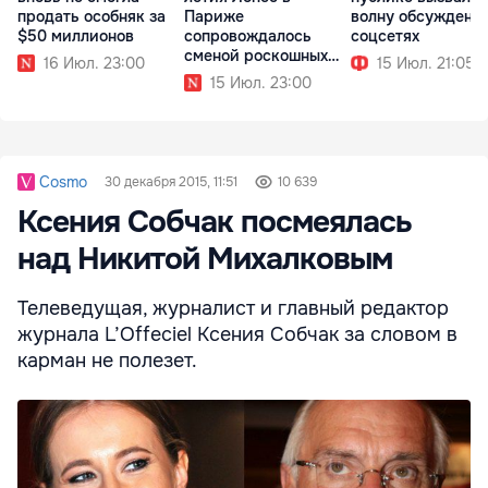
продать особняк за
Париже
волну обсуждени
$50 миллионов
сопровождалось
соцсетях
сменой роскошных
16 Июл. 23:00
15 Июл. 21:05
образов
15 Июл. 23:00
Cosmo
30 декабря 2015, 11:51
10 639
Ксения Собчак посмеялась
над Никитой Михалковым
Телеведущая, журналист и главный редактор
журнала L’Offeciel Ксения Собчак за словом в
карман не полезет.