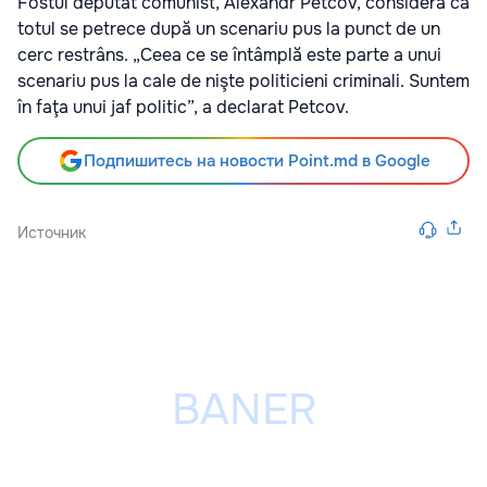
Fostul deputat comunist, Alexandr Petcov, consideră că
totul se petrece după un scenariu pus la punct de un
cerc restrâns. „Ceea ce se întâmplă este parte a unui
scenariu pus la cale de nişte politicieni criminali. Suntem
în faţa unui jaf politic”, a declarat Petcov.
Подпишитесь на новости Point.md в Google
Источник