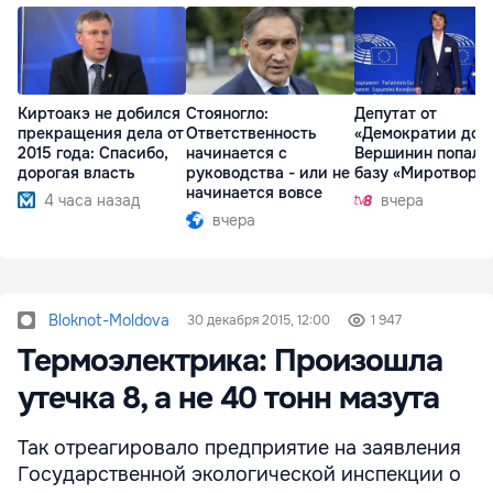
Киртоакэ не добился
Стояногло:
Депутат от
прекращения дела от
Ответственность
«Демократии дом
2015 года: Спасибо,
начинается с
Вершинин попал 
дорогая власть
руководства - или не
базу «Миротворц
начинается вовсе
4 часа назад
вчера
вчера
Bloknot-Moldova
30 декабря 2015, 12:00
1 947
Термоэлектрика: Произошла
утечка 8, а не 40 тонн мазута
Так отреагировало предприятие на заявления
Государственной экологической инспекции о