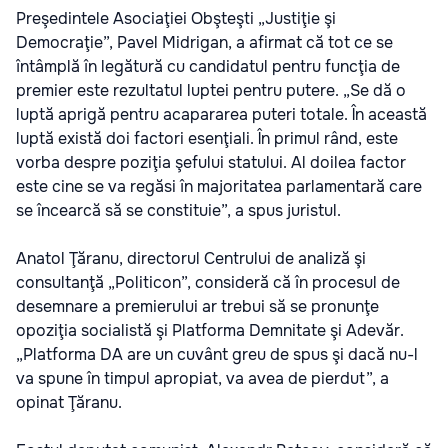
Preşedintele Asociaţiei Obşteşti „Justiţie şi
Democraţie”, Pavel Midrigan, a afirmat că tot ce se
întâmplă în legătură cu candidatul pentru funcţia de
premier este rezultatul luptei pentru putere. „Se dă o
luptă aprigă pentru acapararea puteri totale. În această
luptă există doi factori esenţiali. În primul rând, este
vorba despre poziţia şefului statului. Al doilea factor
este cine se va regăsi în majoritatea parlamentară care
se încearcă să se constituie”, a spus juristul.
Anatol Ţăranu, directorul Centrului de analiză şi
consultanţă „Politicon”, consideră că în procesul de
desemnare a premierului ar trebui să se pronunţe
opoziţia socialistă şi Platforma Demnitate şi Adevăr.
„Platforma DA are un cuvânt greu de spus şi dacă nu-l
va spune în timpul apropiat, va avea de pierdut”, a
opinat Ţăranu.