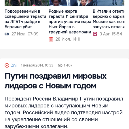
Подозреваемый в
Родные жертв
В Италии ответил
совершении теракта
теракта 11 сентября
версию о взрыве 
на ЛГБТ-прайде в
против участия мэра
Москве как попыт
Берлине убит
Нью-Йорка в
запугать итальян
траурной церемонии
27 Июл. 07:09
3 Авг. 15:54
28 Июл. 14:11
Dni
1 января 2014, 10:33
1 407
Путин поздравил мировых
лидеров с Новым годом
Президент России Владимир Путин поздравил
мировых лидеров с наступающим Новым
годом. Российский лидер подтвердил настрой
на укрепление отношений со своими
зарубежными коллегами.