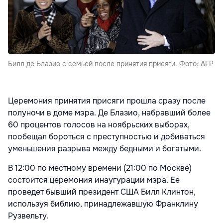
Билл де Блазио с семьей после принятия присяги. Фото: AFP
Церемония принятия присяги прошла сразу после
полуночи в доме мэра. Де Блазио, набравший более
60 процентов голосов на ноябрьских выборах,
пообещал бороться с преступностью и добиваться
уменьшения разрыва между бедными и богатыми.
В 12:00 по местному времени (21:00 по Москве)
состоится церемония инаугурации мэра. Ее
проведет бывший президент США Билл Клинтон,
используя библию, принадлежавшую Франклину
Рузвельту.