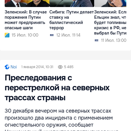
Зеленский: В случае
Сибига: Путин делает
Зеленский: Если 
поражения Путин
ставку на
Ельцин знал, что
может предпринять
баллистический
будет топливный
опасные шаги
террор
кризис в РФ, не
выбрал бы Путин
15 Июл. 10:00
12 Июл. 11:14
11 Июл. 13:00
Noi
1 января 2014, 10:31
5 485
Преследования с
перестрелкой на северных
трассах страны
30 декабря вечером на северных трассах
произошло два инцидента с применением
огнестрельного оружия, сообщает