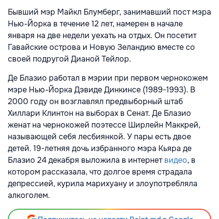
Бывший мэр Майкл Блумберг, занимавший пост мэра
Нью-Йорка в течение 12 лет, намерен в начале
января на две недели уехать на отдых. Он посетит
Гавайские острова и Новую Зеландию вместе со
своей подругой Дианой Тейлор.
Де Блазио работал в мэрии при первом чернокожем
мэре Нью-Йорка Дэвиде Динкинсе (1989-1993). В
2000 году он возглавлял предвыборный штаб
Хиллари Клинтон на выборах в Сенат. Де Блазио
женат на чернокожей поэтессе Ширлейн Маккрей,
называющей себя лесбиянкой. У пары есть двое
детей. 19-летняя дочь избранного мэра Кьяра де
Блазио 24 декабря выложила в интернет
видео
, в
котором рассказала, что долгое время страдала
депрессией, курила марихуану и злоупотребляла
алкоголем.