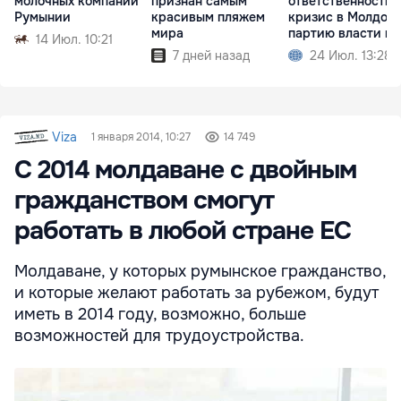
молочных компаний
признан самым
ответственность 
Румынии
красивым пляжем
кризис в Молдове
мира
партию власти и
14 Июл. 10:21
Санду
7 дней назад
24 Июл. 13:28
Viza
1 января 2014, 10:27
14 749
C 2014 молдаване c двойным
гражданством смогут
работать в любой стране ЕС
Молдаване, у которых румынское гражданство,
и которые желают работать за рубежом, будут
иметь в 2014 году, возможно, больше
возможностей для трудоустройства.