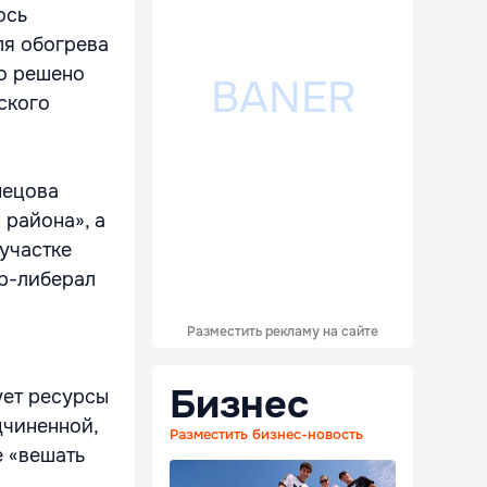
ось
ля обогрева
ло решено
ского
нецова
района», а
участке
ор-либерал
Разместить рекламу на сайте
Бизнес
ует ресурсы
дчиненной,
Разместить бизнес-новость
е «вешать