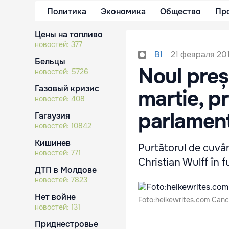
Политика
Экономика
Общество
Пр
Цены на топливо
новостей:
377
21 февраля 201
B1
Бельцы
Noul preș
новостей:
5726
Газовый кризис
martie, p
новостей:
408
parlament
Гагаузия
новостей:
10842
Кишинев
Purtătorul de cuvân
новостей:
771
Christian Wulff în f
ДТП в Молдове
новостей:
7823
Нет войне
Foto:heikewrites.com Cance
новостей:
131
Приднестровье