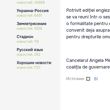
новостей:
34989
Potrivit ediției engl
Украина-Россия
новостей:
8491
se va reuni într-o se
o formalitate pentru c
Землетрясение
новостей:
1009
convenit deja asupra
Стадион
pentru drepturile om
новостей:
119
Русский язык
новостей:
292
Cancelarul Angela Me
Хорошие новости
coaliția de guvernare 
новостей:
1721
Источник
B1