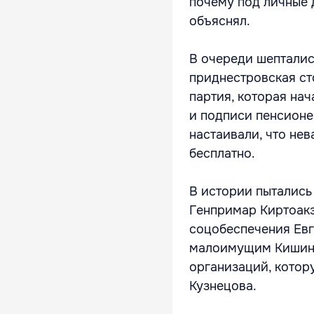
почему под личные д
объяснял.
В очереди шепталис
приднестровская сто
партия, которая на
и подписи пенсионе
настаивали, что не
бесплатно.
В истории пытались
Генпримар Киртоакэ
соцобеспечения Евг
малоимущим Кишине
организаций, котор
Кузнецова.