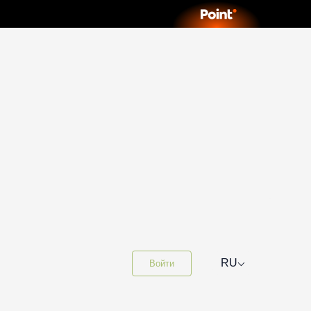
⌵
RU
Войти