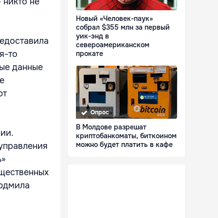
 никто не
Новый «Человек-паук»
собрал $355 млн за первый
уик-энд в
редоставила
североамериканском
я-то
прокате
ные данные
е
ют
Опрос
В Молдове разрешат
ии.
криптобанкоматы, биткоином
можно будет платить в кафе
 управления
ь»
бщественных
Людмила