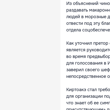
Из объяснений чино
раздавать макаронн
людей в морозные д
отвести под эту бл
отдела соцобеспеч
Как уточнил претор
является руководит
во время предвыбор
для голосования в 
заверил своего шеф
непосредственное 
Киртоакэ стал требо
для организации по
что знает об ее си
присутствующим» л