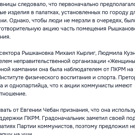
вницы следовало, что первоначально предполагал
ые изделия в палатках, установленных по городу д
ни. Однако, чтобы люди не мерзли в очередях, бы
аготворительную акцию часть помещения Рышканов
ения.
 сектора Рышкановка Михаил Кырлиг, Людмила Куз
елем неправительственной организации «Женщины 
ной кампании она была наблюдателем от ПКРМ на 
Институте физического воспитания и спорта. Прет
а и однопартийца, что к акции коммунисты имеют
отношение.
вать от Евгении Чебан признания, что она использ
ддержки ПКРМ. Градоначальник заметил своей по
мпатиях Партии коммунистов, поэтому предложил н
апшу на уши.