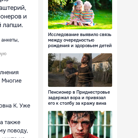
аштерий,
ионеров и
 лапши.
Исследование выявило связь
между очередностью
рождения и здоровьем детей
рую
олнения
. Многие
Пенсионер в Приднестровье
задержал вора и привязал
его к столбу за кражу вина
овна К. Уже
а также
му поводу,