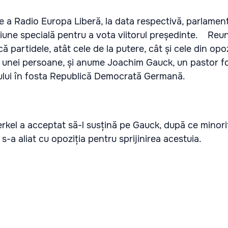
eze a Radio Europa Liberă, la data respectivă, parlame
siune specială pentru a vota viitorul președinte. Reu
ă partidele, atât cele de la putere, cât și cele din opoz
 unei persoane, și anume Joachim Gauck, un pastor fo
ului în fosta Republică Democrată Germană.
rkel a acceptat să-l susțină pe Gauck, după ce minori
s-a aliat cu opoziția pentru sprijinirea acestuia.