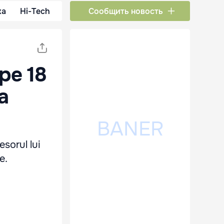
ка
Hi-Tech
Сообщить новость
 pe 18
a
sorul lui
e.