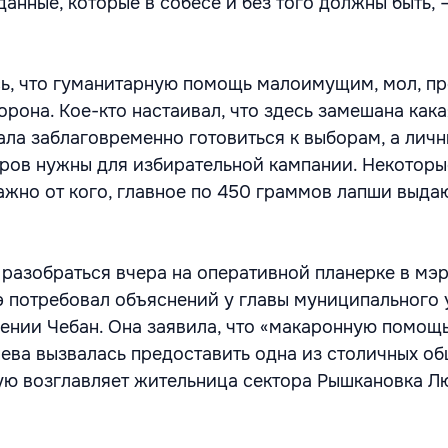
анные, которые в собесе и без того должны быть, –
ь, что гуманитарную помощь малоимущим, мол, п
рона. Кое-кто настаивал, что здесь замешана кака
чала заблаговременно готовиться к выборам, а лич
ров нужны для избирательной кампании. Некоторы
важно от кого, главное по 450 граммов лапши выда
 разобраться вчера на оперативной планерке в мэр
 потребовал объяснений у главы муниципального
ении Чебан. Она заявила, что «макаронную помощ
ва вызвалась предоставить одна из столичных о
ую возглавляет жительница сектора Рышкановка 