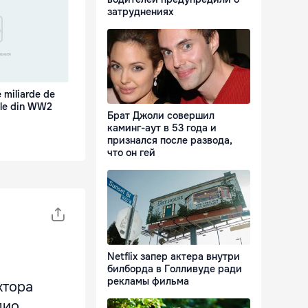
затруднениях
 miliarde de
ele din WW2
Брат Джоли совершил
каминг-аут в 53 года и
признался после развода,
что он гей
Netflix запер актера внутри
билборда в Голливуде ради
рекламы фильма
ктора
дио