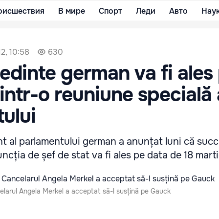
оисшествия
В мире
Спорт
Леди
Авто
Нау
2, 10:58
630
edinte german va fi ales
rintr-o reuniune specială 
ului
t al parlamentului german a anunțat luni că succe
uncția de șef de stat va fi ales pe data de 18 marti
larul Angela Merkel a acceptat să-l susțină pe Gauck