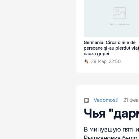
Germania: Circa o mie de
persoane şi-au pierdut via
cauza gripei
29 Мар. 22:50
21 фев
Vedomosti
Чья "дар
В минувшую пятни
Рышкановка было н