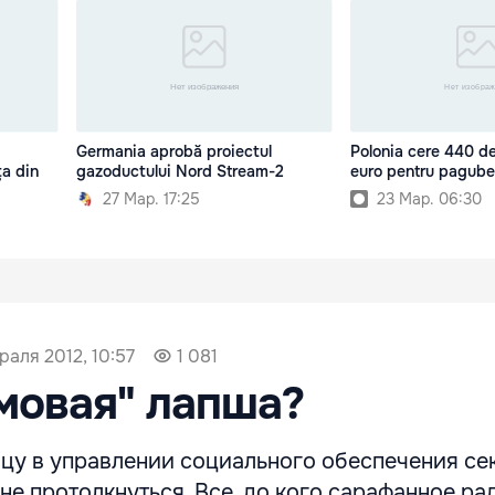
Germania aprobă proiectul
Polonia cere 440 de
ţa din
gazoductului Nord Stream-2
euro pentru pagub
27 Мар. 17:25
23 Мар. 06:30
раля 2012, 10:57
1 081
мовая" лапша?
цу в управлении социального обеспечения се
е протолкнуться. Все, до кого сарафанное ра