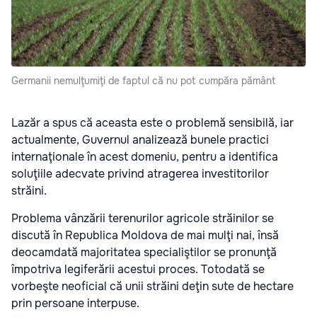
Germanii nemulţumiţi de faptul că nu pot cumpăra pământ
Lazăr a spus că aceasta este o problemă sensibilă, iar
actualmente, Guvernul analizează bunele practici
internaţionale în acest domeniu, pentru a identifica
soluţiile adecvate privind atragerea investitorilor
străini.
Problema vânzării terenurilor agricole străinilor se
discută în Republica Moldova de mai mulţi nai, însă
deocamdată majoritatea specialiştilor se pronunţă
împotriva legiferării acestui proces. Totodată se
vorbeşte neoficial că unii străini deţin sute de hectare
prin persoane interpuse.