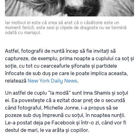
Iar motivul ei este că vrea să arat că o căsătorie este un
moment fericit, este sexi și clipele de dragoste nu se termină
odată cu mariajul.
Astfel, fotografii de nuntă încep să fie invitați să
captureze, de exemplu, prima noapte a cuplului ca soț și
soție, cu tot cu cearceafurle șifonate și partidele
înfocate de sub duș pe care le poate implica aceasta,
relatează
New York Daily News
.
Un astfel de cuplu “la modă” sunt Inna Shamis și soțul
ei. Ea povestește că a ezitat doar preț de o secundă
când fotograful, Michelle Jonne, i-a propus să se
pozeze sub duș împreună cu soțul, în noaptea nunții.
Le-a postat deja pe Facebook și într-o zi, când vor fi
destul de mari, le va arăta și copiilor.