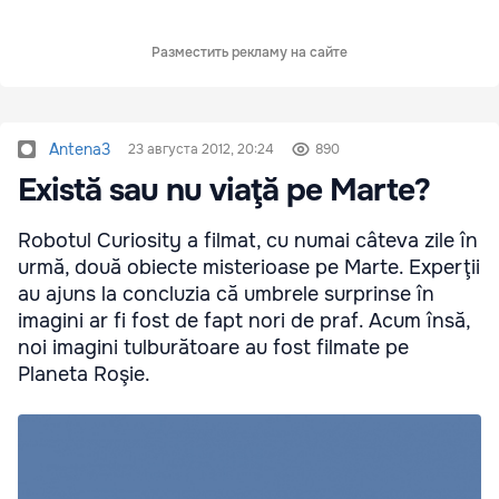
Разместить рекламу на сайте
Antena3
23 августа 2012, 20:24
890
Există sau nu viaţă pe Marte?
Robotul Curiosity a filmat, cu numai câteva zile în
urmă, două obiecte misterioase pe Marte. Experţii
au ajuns la concluzia că umbrele surprinse în
imagini ar fi fost de fapt nori de praf. Acum însă,
noi imagini tulburătoare au fost filmate pe
Planeta Roşie.