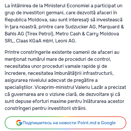
La întâlnirea de la Ministerul Economiei a participat un
grup de investitori germani, care dezvoltă afaceri în
Republica Moldova, sau sunt interesaţi să investească
în ţara noastră, printre care Sudzucker AG, Marquard &
Bahls AG (Tirex Petrol), Metro Cash & Carry Moldova
SRL, Claas KGaA mbH, Leoni AG.
Printre constrîngerile existente oamenii de afaceri au
menţionat numărul mare de proceduri de control,
necesitatea unor proceduri vamale rapide şi de
încredere, necesitatea îmbunătăţirii infrastructurii,
asigurarea nivelului adecvat de pregătire a
specialiştilor. Viceprim-ministrul Valeriu Lazăr a precizat
că guvernarea are o viziune clară, de dezvoltare şi că
sunt depuse eforturi maxime pentru înlăturarea acestor
constrîngeri pentru investitorii străini.
Подпишитесь на новости Point.md в Google