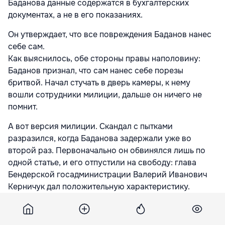
Баданова данные содержатся в бухгалтерских
документах, а не в его показаниях.
Он утверждает, что все повреждения Баданов нанес
себе сам.
Как выяснилось, обе стороны правы наполовину:
Баданов признал, что сам нанес себе порезы
бритвой. Начал стучать в дверь камеры, к нему
вошли сотрудники милиции, дальше он ничего не
помнит.
А вот версия милиции. Скандал с пытками
разразился, когда Баданова задержали уже во
второй раз. Первоначально он обвинялся лишь по
одной статье, и его отпустили на свободу: глава
Бендерской госадминистрации Валерий Иванович
Керничук дал положительную характеристику.
Но едва милиционер сопроводил Баданова домой,
как тут же задержал уже по другой статье: вскрылись