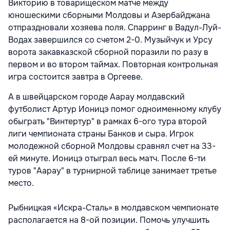
Викторию в товарищеском матче между
юношескими сборными Молдовы и Азербайджана
отпраздновали хозяева поля. Спарринг в Вадул-Луй-
Водах завершился со счетом 2-0. Музыйчук и Урсу
ворота закавказской сборной поразили по разу в
первом и во втором таймах. Повторная контрольная
игра состоится завтра в Оргееве.
А в швейцарском городе Аарау молдавский
футболист Артур Ионицэ помог одноименному клубу
обыграть "Винтертур" в рамках 6-ого тура второй
лиги чемпионата страны Банков и сыра. Игрок
молодежной сборной Молдовы сравнял счет на 33-
ей минуте. Ионицэ отыграл весь матч. После 6-ти
туров "Аарау" в турнирной таблице занимает третье
место.
Рыбницкая «Искра-Сталь» в молдавском чемпионате
располагается на 8-ой позиции. Помочь улучшить