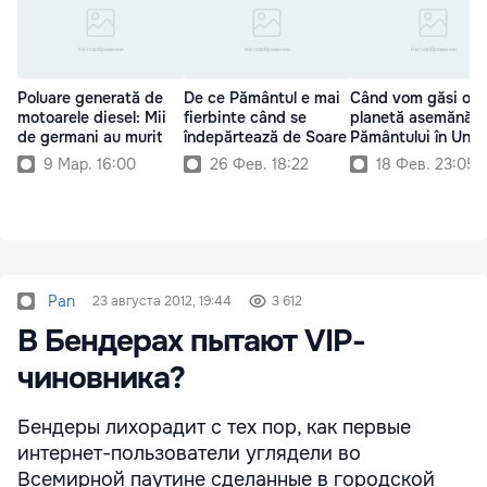
Poluare generată de
De ce Pământul e mai
Când vom găsi o
motoarele diesel: Mii
fierbinte când se
planetă asemănăto
de germani au murit
îndepărtează de Soare
Pământului în Univ
9 Мар. 16:00
26 Фев. 18:22
18 Фев. 23:05
Pan
23 августа 2012, 19:44
3 612
В Бендерах пытают VIP-
чиновника?
Бендеры лихорадит с тех пор, как первые
интернет-пользователи углядели во
Всемирной паутине сделанные в городской