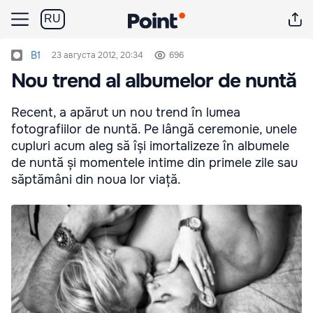
RU
B1
23 августа 2012, 20:34
696
Nou trend al albumelor de nuntă
Recent, a apărut un nou trend în lumea
fotografiilor de nuntă. Pe lângă ceremonie, unele
cupluri acum aleg să își imortalizeze în albumele
de nuntă și momentele intime din primele zile sau
săptămâni din noua lor viață.