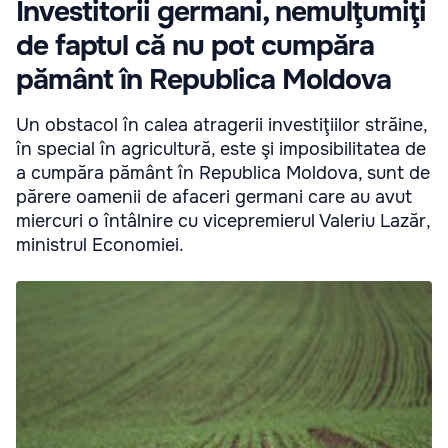
Investitorii germani, nemulţumiţi
de faptul că nu pot cumpăra
pământ în Republica Moldova
Un obstacol în calea atragerii investiţiilor străine,
în special în agricultură, este şi imposibilitatea de
a cumpăra pământ în Republica Moldova, sunt de
părere oamenii de afaceri germani care au avut
miercuri o întâlnire cu vicepremierul Valeriu Lazăr,
ministrul Economiei.