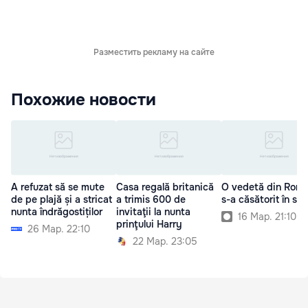
Разместить рекламу на сайте
Похожие новости
A refuzat să se mute
Casa regală britanică
O vedetă din Româ
de pe plajă și a stricat
a trimis 600 de
s-a căsătorit în sec
nunta îndrăgostiților
invitaţii la nunta
16 Мар. 21:10
prinţului Harry
26 Мар. 22:10
22 Мар. 23:05