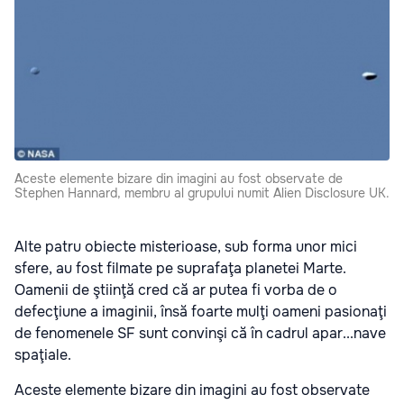
Aceste elemente bizare din imagini au fost observate de
Stephen Hannard, membru al grupului numit Alien Disclosure UK.
Alte patru obiecte misterioase, sub forma unor mici
sfere, au fost filmate pe suprafaţa planetei Marte.
Oamenii de ştiinţă cred că ar putea fi vorba de o
defecţiune a imaginii, însă foarte mulţi oameni pasionaţi
de fenomenele SF sunt convinşi că în cadrul apar...nave
spaţiale.
Aceste elemente bizare din imagini au fost observate