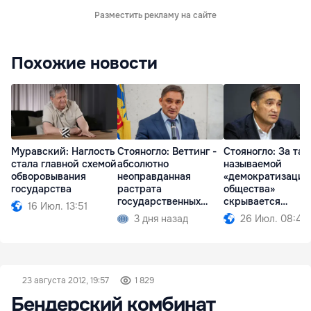
Разместить рекламу на сайте
Похожие новости
Муравский: Наглость
Стояногло: Веттинг -
Стояногло: За так
стала главной схемой
абсолютно
называемой
обворовывания
неоправданная
«демократизацие
государства
растрата
общества»
государственных
скрывается
16 Июл. 13:51
средств
проедание денег
3 дня назад
26 Июл. 08:49
23 августа 2012, 19:57
1 829
Бендерский комбинат