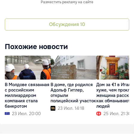
Разместить рекламу на сайте
Обсуждения
10
Похожие новости
В Молдове связанная
В доме, где родился
Дом за €1 в Итали
с российским
Адольф Гитлер,
хуже, чем прокля
миллиардером
открыли
женщина рассказ
компания стала
полицейский участок
как обманывают
банкротом
людей
23 Июл. 14:18
23 Июл. 20:00
25 Июл. 21:30