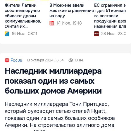
Жители Латвии
В Мюнхене ввели
ЕС ограничил экс
собственноручно
жесткие ограничения
т для 51 компании
сбивают дроны
на воду
за поставки
коммунальщиков,
продукции двойн
14 Июл. 19:18
считая их
назначения для 
шпионскими
16 Июл. 08:11
23 Июл. 23:04
Focus
13 октября 2024, 16:54
13 114
Наследник миллиардера
показал один из самых
больших домов Америки
Наследник миллиардера Тони Притцкер,
который руководит сетью отелей Hyatt,
показал один из самых больших особняков
Америки. На строительство элитного дома