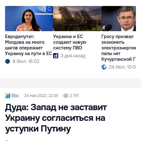
Евродепутат:
Украина и ЕС
Гросу призвал
Молдова на много
создают новую
экономить
шагов опережает
систему ПВО
электроэнергию: 
Украину на пути в ЕС
папы нет
3 дня назад
Кучурганской ГР
8 Июл. 16:02
огороде
24 Июл. 10:04
Rbc
24 мая 2022, 22:35
2 715
Дуда: Запад не заставит
Украину согласиться на
уступки Путину