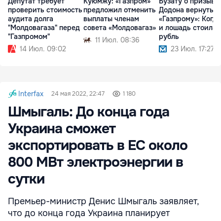
Депутат требует
Куюмжу: «Газпром»
Бузату о призыве
проверить стоимость
предложил отменить
Додона вернуться
аудита долга
выплаты членам
«Газпрому»: Когда
"Молдовагаза" перед
совета «Молдовагаз»
и лошадь стоила
"Газпромом"
рубль
11 Июл. 08:36
14 Июл. 09:02
23 Июл. 17:27
Interfax
24 мая 2022, 22:47
1 180
Шмыгаль: До конца года
Украина сможет
экспортировать в ЕС около
800 МВт электроэнергии в
сутки
Премьер-министр Денис Шмыгаль заявляет,
что до конца года Украина планирует