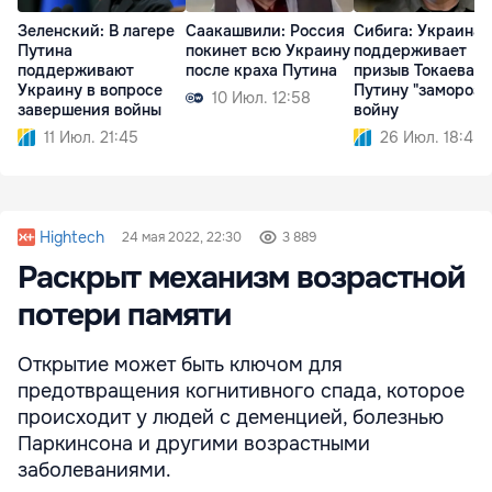
Зеленский: В лагере
Саакашвили: Россия
Сибига: Украина
Путина
покинет всю Украину
поддерживает
поддерживают
после краха Путина
призыв Токаева к
Украину в вопросе
Путину "заморози
10 Июл. 12:58
завершения войны
войну
11 Июл. 21:45
26 Июл. 18:45
Hightech
24 мая 2022, 22:30
3 889
Раскрыт механизм возрастной
потери памяти
Открытие может быть ключом для
предотвращения когнитивного спада, которое
происходит у людей с деменцией, болезнью
Паркинсона и другими возрастными
заболеваниями.