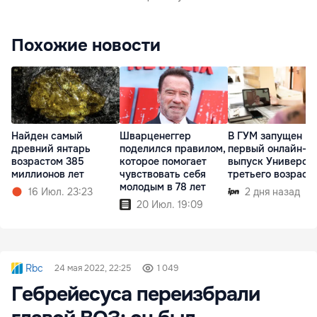
Похожие новости
Найден самый
Шварценеггер
В ГУМ запущен
древний янтарь
поделился правилом,
первый онлайн-
возрастом 385
которое помогает
выпуск Универси
миллионов лет
чувствовать себя
третьего возраст
молодым в 78 лет
16 Июл. 23:23
2 дня назад
20 Июл. 19:09
Rbc
24 мая 2022, 22:25
1 049
Гебрейесуса переизбрали