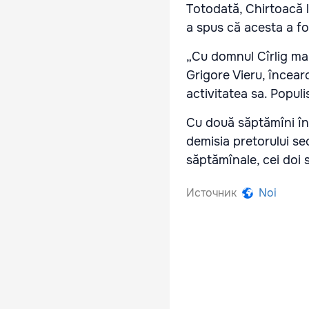
Totodată, Chirtoacă l-
a spus că acesta a fos
„Cu domnul Cîrlig mai 
Grigore Vieru, încear
activitatea sa. Popul
Cu două săptămîni în 
demisia pretorului sec
săptămînale, cei doi 
Источник
Noi