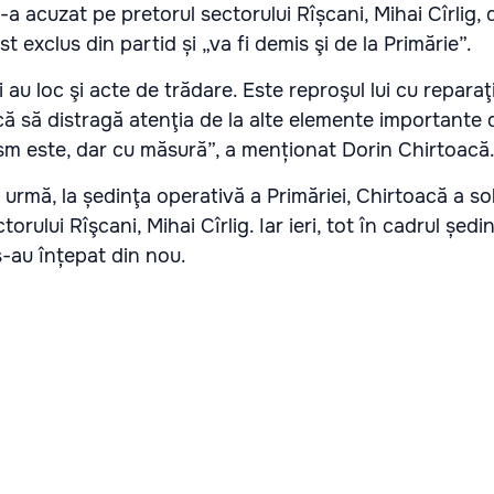
a acuzat pe pretorul sectorului Rîșcani, Mihai Cîrlig, 
t exclus din partid și „va fi demis şi de la Primărie”.
au loc şi acte de trădare. Este reproşul lui cu reparaţi
că să distragă atenţia de la alte elemente importante 
ism este, dar cu măsură”, a menționat Dorin Chirtoacă
urmă, la ședinţa operativă a Primăriei, C
hirtoacă a sol
torului Rîşcani, Mihai Cîrlig
. Iar ieri, tot în cadrul ședi
s-au înțepat din nou.