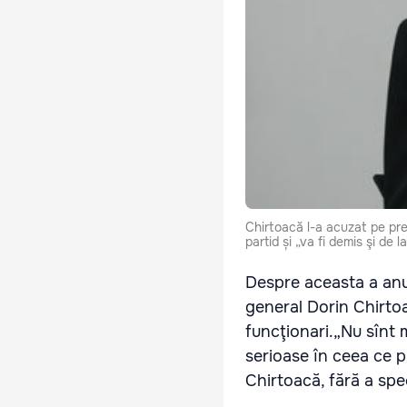
Chirtoacă l-a acuzat pe pret
partid și „va fi demis şi de l
Despre aceasta a anun
general Dorin Chirtoa
funcţionari.„Nu sînt 
serioase în ceea ce p
Chirtoacă, fără a spec