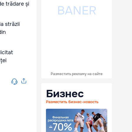
de trădare și
a străzii
din
.
icitat
nței
Разместить рекламу на сайте
Бизнес
Разместить бизнес-новость