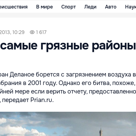
оисшествия
В мире
Спорт
Леди
Авто
Нау
2013, 10:29
1 617
 самые грязные районы
ан Деланое борется с загрязнением воздуха в
брания в 2001 году. Однако его битва, похоже,
йней мере если верить отчету, предоставленн
 передает Prian.ru.