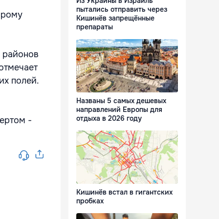
Из Украины в Израиль
пытались отправить через
орому
Кишинёв запрещённые
препараты
х районов
 отмечает
их полей.
Названы 5 самых дешевых
направлений Европы для
отдыха в 2026 году
вертом -
Кишинёв встал в гигантских
пробках