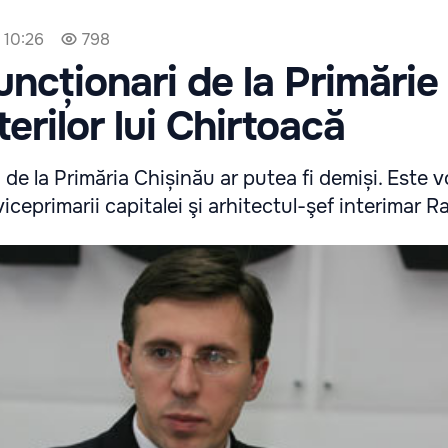
 10:26
798
uncționari de la Primărie
terilor lui Chirtoacă
 de la Primăria Chișinău ar putea fi demiși. Este 
iceprimarii capitalei şi arhitectul-şef interimar Ra