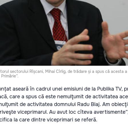
orul sectorului Rîșcani, Mihai Cîrlig, de trădare și a spus că acesta a
a Primărie”.
țat aseară în cadrul unei emisiuni de la Publika TV, p
că, care a spus că este nemulţumit de activitatea ace
mulţumit de activitatea domnului Radu Blaj. Am obiecţi
riveşte viceprimarul. Au avut loc cîteva avertismente”
ifica la care dintre viceprimari se referă.