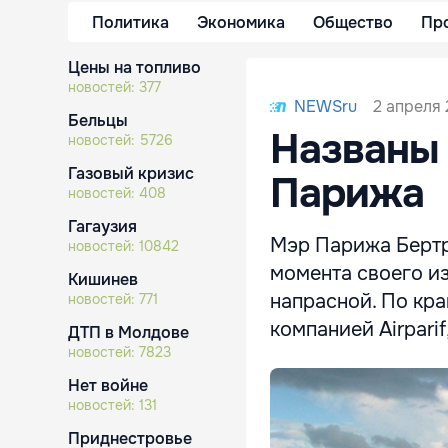
Политика
Экономика
Общество
Пр
Цены на топливо
новостей:
377
2 апреля 
NEWSru
Бельцы
Названы
новостей:
5726
Газовый кризис
Парижа
новостей:
408
Гагаузия
Мэр Парижа Бертр
новостей:
10842
момента своего из
Кишинев
напрасной. По кра
новостей:
771
компанией Airparif,
ДТП в Молдове
новостей:
7823
Нет войне
новостей:
131
Приднестровье