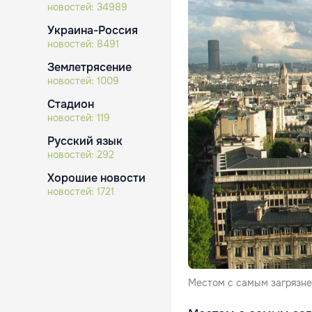
новостей:
34989
Украина-Россия
новостей:
8491
Землетрясение
новостей:
1009
Стадион
новостей:
119
Русский язык
новостей:
292
Хорошие новости
новостей:
1721
Местом с самым загрязне