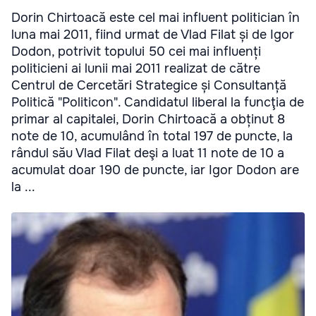
Dorin Chirtoacă este cel mai influent politician în
luna mai 2011, fiind urmat de Vlad Filat și de Igor
Dodon, potrivit topului 50 cei mai influenți
politicieni ai lunii mai 2011 realizat de către
Centrul de Cercetări Strategice și Consultanță
Politică "Politicon". Candidatul liberal la funcţia de
primar al capitalei, Dorin Chirtoacă a obținut 8
note de 10, acumulând în total 197 de puncte, la
rândul său Vlad Filat deşi a luat 11 note de 10 a
acumulat doar 190 de puncte, iar Igor Dodon are
la ...