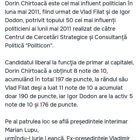
Dorin Chirtoacă este cel mai influent politician în
luna mai 2011, fiind urmat de Vlad Filat și de Igor
Dodon, potrivit topului 50 cei mai influenți
politicieni ai lunii mai 2011 realizat de către
Centrul de Cercetări Strategice și Consultanță
Politică "Politicon".
Candidatul liberal la funcţia de primar al capitalei,
Dorin Chirtoacă a obținut 8 note de 10,
acumulând în total 197 de puncte, la rândul său
Vlad Filat deşi a luat 11 note de 10 a acumulat
doar 190 de puncte, iar Igor Dodon are la activ 5
note de 10 și 176 de puncte.
Pe al patrulea loc se află președintele interimar
Marian Lupu,
urmîndu-l Iurie Leancă. Ex-președintele Vladimir