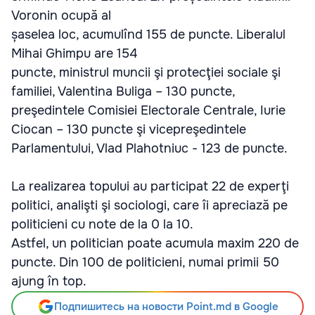
Voronin ocupă al
șaselea loc, acumulînd 155 de puncte. Liberalul
Mihai Ghimpu are 154
puncte, ministrul muncii şi protecţiei sociale şi
familiei, Valentina Buliga – 130 puncte,
preşedintele Comisiei Electorale Centrale, Iurie
Ciocan – 130 puncte şi vicepreşedintele
Parlamentului, Vlad Plahotniuc - 123 de puncte.
La realizarea topului au participat 22 de experţi
politici, analişti şi sociologi, care îi apreciază pe
politicieni cu note de la 0 la 10.
Astfel, un politician poate acumula maxim 220 de
puncte. Din 100 de politicieni, numai primii 50
ajung în top.
Подпишитесь на новости Point.md в Google