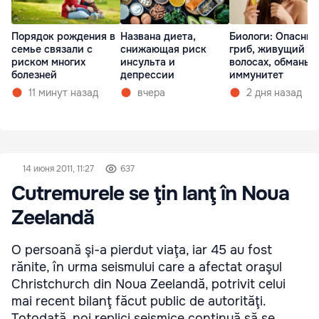
Порядок рождения в
Названа диета,
Биологи: Опасны
семье связали с
снижающая риск
гриб, живущий в
риском многих
инсульта и
волосах, обманыв
болезней
депрессии
иммунитет
11 минут назад
вчера
2 дня назад
14 июня 2011, 11:27
637
Cutremurele se ţin lanţ în Noua
Zeelandă
O persoană şi-a pierdut viaţa, iar 45 au fost
rănite, în urma seismului care a afectat oraşul
Christchurch din Noua Zeelandă, potrivit celui
mai recent bilanţ făcut public de autorităţi.
Totodată, noi replici seismice continuă să se