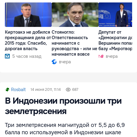
Киртоакэ не добился
Стояногло:
Депутат от
прекращения дела от
Ответственность
«Демократии дом
2015 года: Спасибо,
начинается с
Вершинин попал 
дорогая власть
руководства - или не
базу «Миротворц
начинается вовсе
5 часов назад
вчера
вчера
Rosbalt
14 июня 2011, 11:14
687
В Индонезии произошли три
землетрясения
Три землетрясения магнитудой от 5,5 до 6,9
балла по используемой в Индонезии шкале