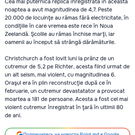
Cea mai puternică replică înregistrată în această
noaptea a avut magnitudinea de 4,7. Peste
20.000 de locuinţe au rămas fără electricitate, în
condiţiile în care vremea este rece în Noua
Zeelandă. Şcolile au rămas închise marţi, iar
oamenii au început să strângă dărâmăturile.
Christchurch a fost lovit luni la prânz de un
cutremur de 5,2 pe Richter, acesta fiind urmat de
un alt seism, mai violent, cu magnitudinea 6.
Oraşul era în plin reconstrucţie după ce în
februarie, un cutremur devastatator a provocat
moartea a 181 de persoane. Acesta a fost cel mai
violent cutremur înregistrat în ţară în ultimii 80
de ani.
Подпишитесь на новости Point.md в Google