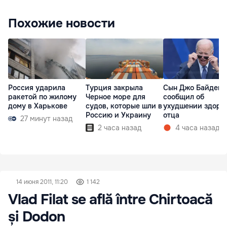
Похожие новости
Россия ударила
Турция закрыла
Сын Джо Байдена
ракетой по жилому
Черное море для
сообщил об
дому в Харькове
судов, которые шли в
ухудшении здоро
Россию и Украину
отца
27 минут назад
2 часа назад
4 часа назад
14 июня 2011, 11:20
1 142
Vlad Filat se află între Chirtoacă
și Dodon