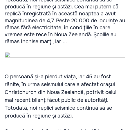
producă în regiune şi astăzi. Cea mai puternică
replică înregistrată în această noaptea a avut
magnitudinea de 4,7. Peste 20.000 de locuinţe au
rămas fără electricitate, în condiţiile în care
vremea este rece în Noua Zeelandă. Şcolile au
rămas închise marţi, iar ...
O persoană şi-a pierdut viaţa, iar 45 au fost
rănite, în urma seismului care a afectat oraşul
Christchurch din Noua Zeelandă, potrivit celui
mai recent bilanţ făcut public de autorităţi.
Totodată, noi replici seismice continuă să se
producă în regiune şi astăzi.