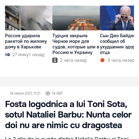
Россия ударила
Турция закрыла
Сын Джо Байдена
ракетой по жилому
Черное море для
сообщил об
дому в Харькове
судов, которые шли в
ухудшении здоро
Россию и Украину
отца
27 минут назад
2 часа назад
4 часа назад
14 июня 2011, 11:21
14 687
Fosta logodnica a lui Toni Sota,
sotul Nataliei Barbu: Nunta celor
doi nu are nimic cu dragostea