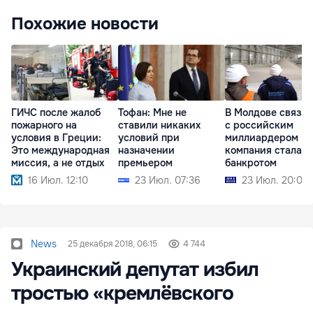
Похожие новости
ГИЧС после жалоб
Тофан: Мне не
В Молдове связан
пожарного на
ставили никаких
с российским
условия в Греции:
условий при
миллиардером
Это международная
назначении
компания стала
миссия, а не отдых
премьером
банкротом
16 Июл. 12:10
23 Июл. 07:36
23 Июл. 20:00
News
25 декабря 2018, 06:15
4 744
Украинский депутат избил
тростью «кремлёвского