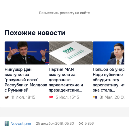
Разместить рекламу на сайте
Похожие новости
Никушор Дан
Партия MAN
Попшой об унире:
выступил за
выступила за
Надо публично
"разумный союз"
досрочные
обсудить эту
Республики Молдова
парламентские и
перспективу, что
с Румынией
президентские
она стала
выборы
реалистичной
11 Июл. 18:15
5 Июл. 15:15
31 Мая. 20:00
Novostipmr
25 декабря 2018, 05:30
5 856