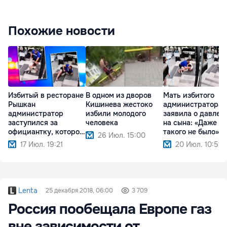
Похожие новости
Избитый в ресторане
В одном из дворов
Мать избитого
Рышкан
Кишинева жестоко
администратора
администратор
избили молодого
заявила о давлен
заступился за
человека
на сына: «Даже в 
официантку, которой
такого не было»
26 Июл. 15:00
угрожали
17 Июл. 19:21
20 Июл. 10:51
Lenta
25 декабря 2018, 06:00
3 709
Россия пообещала Европе газ
вне зависимости от