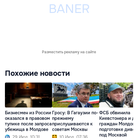
Разместить рекламу на сайте
Похожие новости
Бизнесмен из России
Гросу: В Гагаузии по-
ФСБ обвинила
оказался в правовом
прежнему
Киевстонера и дв
тупике после запроса
прислушиваются к
граждан Молдовы
убежища в Молдове
советам Москвы
подготовке диве
под Москвой
29 Июл. 10:31
10 Июл. 07:36