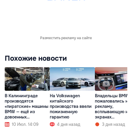
Разместить рекламу на сайте
Похожие новости
В Калининграде
На Volkswagen
Владельцы BMW
производятся
китайского
пожаловались на
«пиратские» машины
производства ввели
рекламу,
BMW — ещё из
пожизненную
всплывающую на
довоенных
гарантию
экранах
комплектующих
мультимедиа при
10 Июл. 14:09
4 дня назад
3 дня назад
запуске