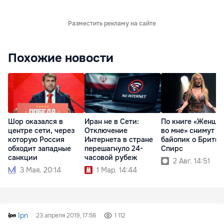
Разместить рекламу на сайте
Похожие новости
Шор оказался в
Иран не в Сети:
По книге «Женщи
центре сети, через
Отключение
во мне» снимут
которую Россия
Интернета в стране
байопик о Бритни
обходит западные
перешагнуло 24-
Спирс
санкции
часовой рубеж
2 Авг. 14:51
3 Мая. 20:14
1 Мар. 14:44
Ipn
23 апреля 2019, 17:56
1 112