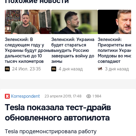
Похожие новости
Зеленский: В
Зеленский: Украина
Зеленский:
следующем году у
будет стараться
Приоритеты внеш
Украины будут дроны
вынудить Россию
политики Украин
дальностью до 10
завершить войну до
Молдовы во мног
тысяч километров
зимы
совпадают
24 Июл. 23:35
4 дня назад
3 дня назад
Korrespondent
23 апреля 2019, 17:48
1 984
Tesla показала тест-драйв
обновленного автопилота
Tesla продемонстрировала работу