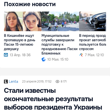
Похожие новости
В Кишинёве ищут
Муниципальные
В период праздн
пропавшую в день
службы завершили
прокат автомоби
Пасхи 15-летнюю
подготовку к
пользуется боль
девушку
празднованию Пасхи
спросом
Блаженных
13 Апр. 18:36
7 Мая. 12:10
10 Мая. 15:10
Lenta
23 апреля 2019, 17:52
8 171
Стали известны
окончательные результаты
выборов президента Украины