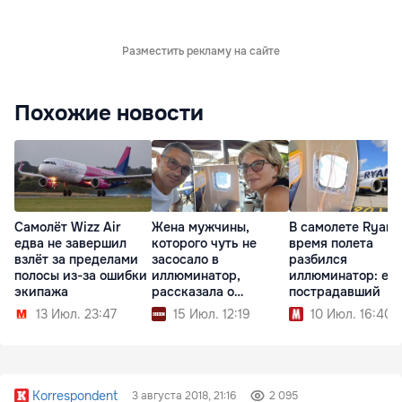
Разместить рекламу на сайте
Похожие новости
Самолёт Wizz Air
Жена мужчины,
В самолете Ryanai
едва не завершил
которого чуть не
время полета
взлёт за пределами
засосало в
разбился
полосы из-за ошибки
иллюминатор,
иллюминатор: ес
экипажа
рассказала о
пострадавший
пережитом
13 Июл. 23:47
15 Июл. 12:19
10 Июл. 16:40
Korrespondent
3 августа 2018, 21:16
2 095