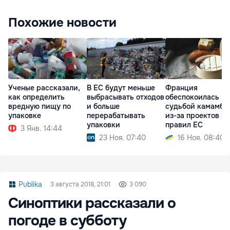
Похожие новости
Ученые рассказали,
В ЕС будут меньше
Франция
как определить
выбрасывать отходов
обеспокоилась
вредную пищу по
и больше
судьбой камамбе
упаковке
перерабатывать
из-за проектов н
упаковки
правил ЕС
3 Янв. 14:44
23 Ноя. 07:40
16 Ноя. 08:40
Publika
3 августа 2018, 21:01
3 090
Синоптики рассказали о
погоде в субботу