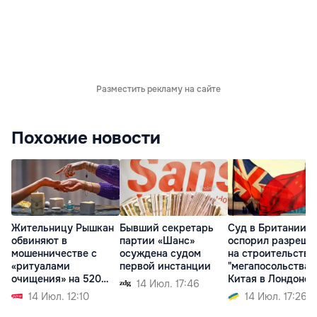
Разместить рекламу на сайте
Похожие новости
Жительницу Рышкан
Бывший секретарь
Суд в Британии
обвиняют в
партии «Шанс»
оспорил разреше
мошенничестве с
осуждена судом
на строительство
«ритуалами
первой инстанции
"мегапосольства"
очищения» на 520
Китая в Лондоне
14 Июл. 17:46
тысяч леев
14 Июл. 12:10
14 Июл. 17:26