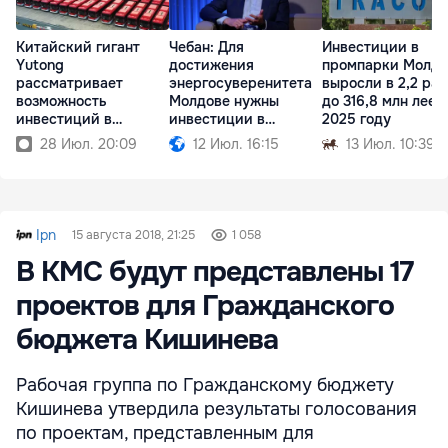
Китайский гигант
Чебан: Для
Инвестиции в
Yutong
достижения
промпарки Молд
рассматривает
энергосуверенитета
выросли в 2,2 раз
возможность
Молдове нужны
до 316,8 млн леев
инвестиций в
инвестиции в
2025 году
Республику Молдова
миллиарды евро
28 Июл. 20:09
12 Июл. 16:15
13 Июл. 10:39
Ipn
15 августа 2018, 21:25
1 058
В КМС будут представлены 17
проектов для Гражданского
бюджета Кишинева
Рабочая группа по Гражданскому бюджету
Кишинева утвердила результаты голосования
по проектам, представленным для