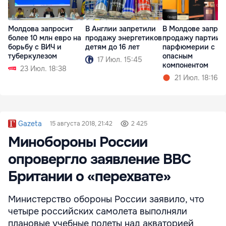
Молдова запросит
В Англии запретили
В Молдове запре
более 10 млн евро на
продажу энергетиков
продажу партии
борьбу с ВИЧ и
детям до 16 лет
парфюмерии с
туберкулезом
опасным
17 Июл. 15:45
компонентом
23 Июл. 18:38
21 Июл. 18:16
Gazeta
15 августа 2018, 21:42
2 425
Минобороны России
опровергло заявление ВВС
Британии о «перехвате»
Министерство обороны России заявило, что
четыре российских самолета выполняли
плановые учебные полеты над акваторией