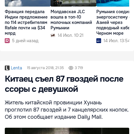
Франция передала
Молдавская JLC
Румыния соедини
Индии предложение
вошла в топ-10
энергосистему с
по 114 истребителям
молочных компаний
Азией через
Rafale почти на $34
Румынии
подводный кабель
млрд
Черном море
14 Июл. 10:21
5 дней назад
14 Июл. 13:54
Lenta
15 августа 2018, 21:35
3 719
Китаец съел 87 гвоздей после
ссоры с девушкой
Житель китайской провинции Хунань
проглотил 87 гвоздей и 7 канцелярских кнопок.
Об этом сообщает издание Daily Mail.