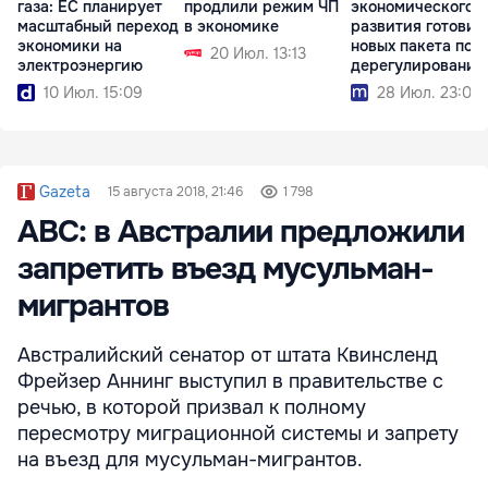
газа: ЕС планирует
продлили режим ЧП
экономического
масштабный переход
в экономике
развития готовит
экономики на
новых пакета по
20 Июл. 13:13
электроэнергию
дерегулированию
10 Июл. 15:09
28 Июл. 23:08
Gazeta
15 августа 2018, 21:46
1 798
ABC: в Австралии предложили
запретить въезд мусульман-
мигрантов
Австралийский сенатор от штата Квинсленд
Фрейзер Аннинг выступил в правительстве с
речью, в которой призвал к полному
пересмотру миграционной системы и запрету
на въезд для мусульман-мигрантов.