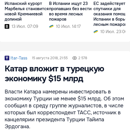
Испанский курорт
В Испании ищут 23
ЕС задействует с
Марбелья становится
пропавших без вести
спутники для
новой Кремниевой
во время лесных
оказания помощи
долиной
пожаров
Испании в борьбе
лесным пожаром
13 Июл. 07:09
10 Июл. 14:17
10 Июл. 23:06
Itar-Tass
15 августа 2018, 21:55
2 578
Катар вложит в турецкую
экономику $15 млрд
Власти Катара намерены инвестировать в
экономику Турции не менее $15 млрд. Об этом
сообщил в среду группе журналистов, в числе
которых был корреспондент ТАСС, источник в
канцелярии президента Турции Тайипа
Эрдогана.