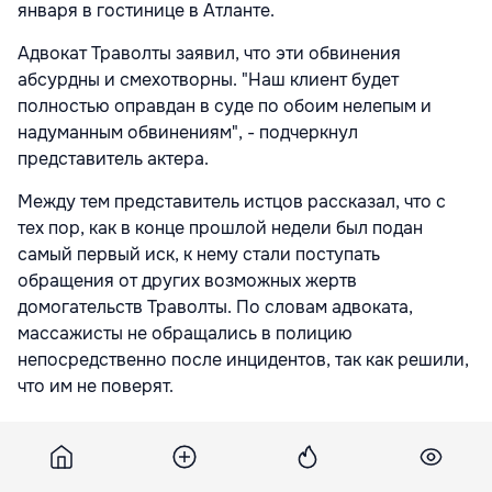
января в гостинице в Атланте.
Адвокат Траволты заявил, что эти обвинения
абсурдны и смехотворны. "Наш клиент будет
полностью оправдан в суде по обоим нелепым и
надуманным обвинениям", - подчеркнул
представитель актера.
Между тем представитель истцов рассказал, что с
тех пор, как в конце прошлой недели был подан
самый первый иск, к нему стали поступать
обращения от других возможных жертв
домогательств Траволты. По словам адвоката,
массажисты не обращались в полицию
непосредственно после инцидентов, так как решили,
что им не поверят.
"Господину Траволте удавалось избежать
правосудия, и он намерен бороться со мной. Но я не
боюсь. Я готов дать ему отпор", - заявил защитник