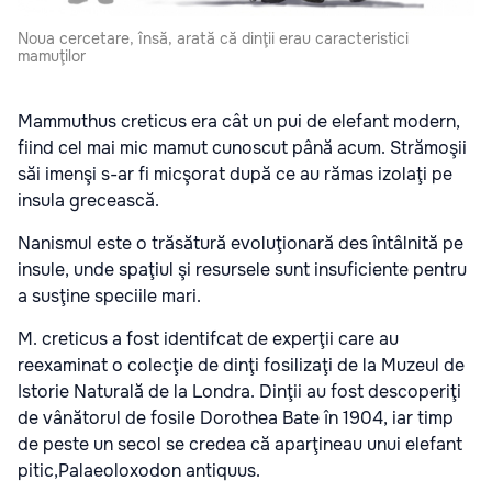
Noua cercetare, însă, arată că dinţii erau caracteristici
mamuţilor
Mammuthus creticus era cât un pui de elefant modern
,
fiind cel mai mic mamut cunoscut până acum.
Strămoşii
săi imenşi s-ar fi micşorat după ce au rămas izolaţi pe
insula grecească.
Nanismul este o trăsătură evoluţionară des întâlnită pe
insule, unde spaţiul şi resursele sunt insuficiente pentru
a susţine speciile mari.
M. creticus
a fost identifcat de experţii care au
reexaminat o colecţie de dinţi fosilizaţi de la Muzeul de
Istorie Naturală de la Londra. Dinţii au fost descoperiţi
de vânătorul de fosile Dorothea Bate în 1904, iar timp
de peste un secol se credea că aparţineau unui elefant
pitic,
Palaeoloxodon antiquus.