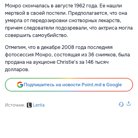
Монро скончалась в августе 1962 года. Ее нашли
мертвой в своей постели. Предполагается, что она
умерла от передозировки снотворных лекарств,
причем следователи подозревали, что актриса могла
совершить самоубийство.
Отметим, что в декабре 2008 года последняя
фотосессия Монро, состоящая из 36 снимков, была
продана на аукционе Christie's за 146 тысяч
долларов.
Подпишитесь на новости Point.md в Google
Источник
Lenta