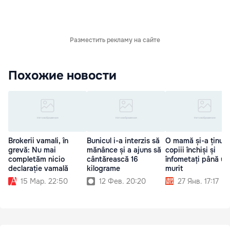
Разместить рекламу на сайте
Похожие новости
Brokerii vamali, în
Bunicul i-a interzis să
O mamă și-a ținut
grevă: Nu mai
mănânce și a ajuns să
copiii închiși și
completăm nicio
cântărească 16
înfometați până un
declarație vamală
kilograme
murit
15 Мар. 22:50
12 Фев. 20:20
27 Янв. 17:17