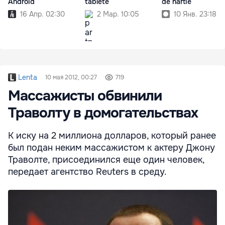
Android
tablete
de hârtie
16 Апр. 02:30
2 Мар. 10:05
10 Янв. 23:18
Lenta
10 мая 2012, 00:27
719
Массажисты обвинили
Траволту в домогательствах
К иску на 2 миллиона долларов, который ранее
был подан неким массажистом к актеру Джону
Траволте, присоединился еще один человек,
передает агентство Reuters в среду.