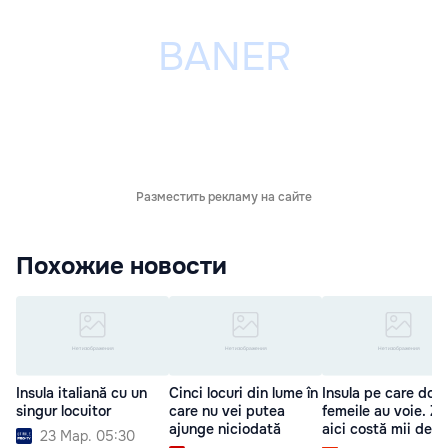
Разместить рекламу на сайте
Похожие новости
Insula italiană cu un
Cinci locuri din lume în
Insula pe care doar
singur locuitor
care nu vei putea
femeile au voie. Zil
ajunge niciodată
aici costă mii de do
23 Мар. 05:30