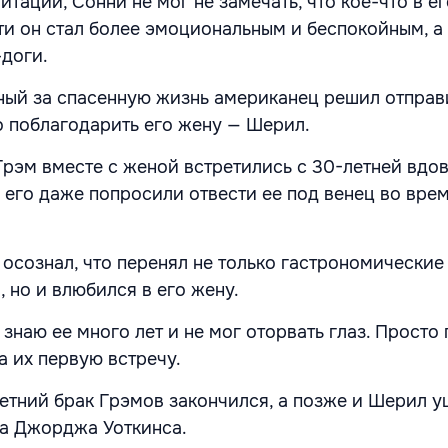
тации, Сонни не мог не замечать, что кое-что в е
сти он стал более эмоциональным и беспокойным, а
-доги.
ный за спасенную жизнь американец решил отправ
о поблагодарить его жену — Шерил.
Грэм вместе с женой встретились с 30-летней вдов
а его даже попросили отвести ее под венец во вре
осознал, что перенял не только гастрономические
 но и влюбился в его жену.
я знаю ее много лет и не мог оторвать глаз. Просто 
 их первую встречу.
етний брак Грэмов закончился, а позже и Шерил у
а Джорджа Уоткинса.