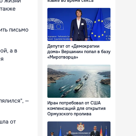
го жизни
языке во время секса
 также
ить письмо
Депутат от «Демократии
ой, а в
дома» Вершинин попал в базу
«Миротворца»
мя
пялился", —
Иран потребовал от США
компенсаций для открытия
Ормузского пролива
шла от