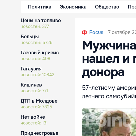
Политика
Экономика
Общество
Пр
Цены на топливо
новостей:
377
7 октября 20
Focus
Бельцы
Мужчина 
новостей:
5726
Газовый кризис
нашел и 
новостей:
408
донора
Гагаузия
новостей:
10842
Кишинев
57-летнему амери
новостей:
771
летнего самоубий
ДТП в Молдове
новостей:
7825
Нет войне
новостей:
131
Приднестровье