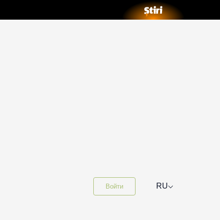
⌵
RU
Войти