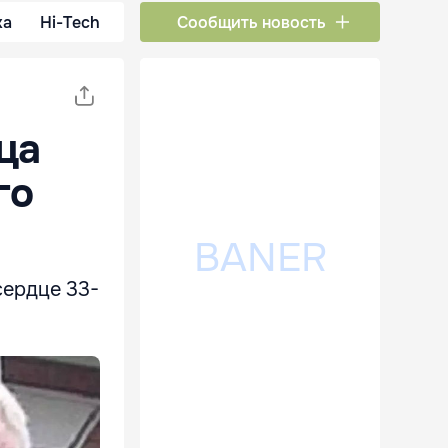
ка
Hi-Tech
Сообщить новость
ца
го
сердце 33-