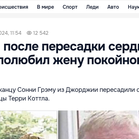
оисшествия
В мире
Спорт
Леди
Авто
Нау
24, 11:54
12 542
после пересадки серд
полюбил жену покойно
канцу Сонни Грэму из Джорджии пересадили 
цы Терри Коттла.