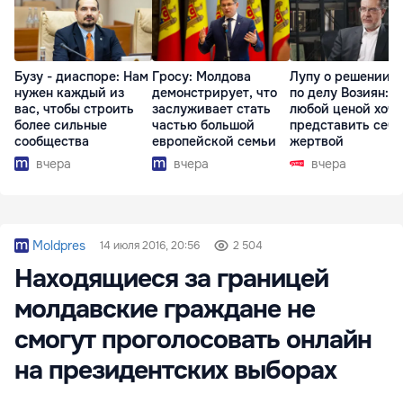
Бузу - диаспоре: Нам
Гросу: Молдова
Лупу о решении с
нужен каждый из
демонстрирует, что
по делу Возиян: 
вас, чтобы строить
заслуживает стать
любой ценой хоче
более сильные
частью большой
представить себя
сообщества
европейской семьи
жертвой
вчера
вчера
вчера
Moldpres
14 июля 2016, 20:56
2 504
Находящиеся за границей
молдавские граждане не
смогут проголосовать онлайн
на президентских выборах