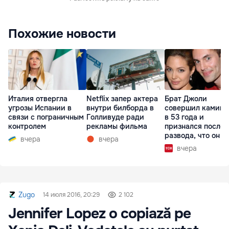
Похожие новости
Италия отвергла
Netflix запер актера
Брат Джоли
угрозы Испании в
внутри билборда в
совершил каминг
связи с пограничным
Голливуде ради
в 53 года и
контролем
рекламы фильма
признался после
развода, что он г
вчера
вчера
вчера
Zugo
14 июля 2016, 20:29
2 102
Jennifer Lopez o copiază pe