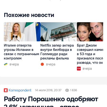
Похожие новости
Италия отвергла
Netflix запер актера
Брат Джоли
угрозы Испании в
внутри билборда в
совершил каминг
связи с пограничным
Голливуде ради
в 53 года и
контролем
рекламы фильма
признался после
развода, что он г
вчера
вчера
вчера
Korrespondent
14 июля 2016, 20:37
1 636
Работу Порошенко одобряют