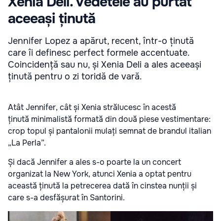
Xenia Deli. Vedetele au purtat
aceeași ținută
Jennifer Lopez a apărut, recent, într-o ținută
care îi definesc perfect formele accentuate.
Coincidență sau nu, și Xenia Deli a ales aceeași
ținută pentru o zi toridă de vară.
Atât Jennifer, cât și Xenia strălucesc în acestă
ținută minimalistă formată din două piese vestimentare:
crop topul și pantalonii mulați semnat de brandul italian
„La Perla”.
Și dacă Jennifer a ales s-o poarte la un concert
organizat la New York, atunci Xenia a optat pentru
această ținută la petrecerea dată în cinstea nunții și
care s-a desfășurat în Santorini.