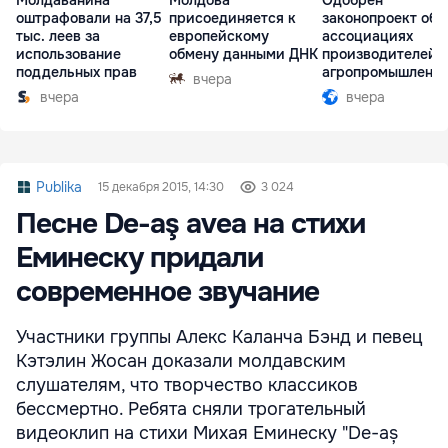
оштрафовали на 37,5
присоединяется к
законопроект об
тыс. леев за
европейскому
ассоциациях
использование
обмену данными ДНК
производителей 
поддельных прав
агропромышленн
вчера
комплексе
вчера
вчера
Publika
15 декабря 2015, 14:30
3 024
Песне De-aş avea на стихи
Еминеску придали
современное звучание
Участники группы Алекс Каланча Бэнд и певец
Кэтэлин Жосан доказали молдавским
слушателям, что творчество классиков
бессмертно. Ребята сняли трогательный
видеоклип на стихи Михая Еминеску "De-aș