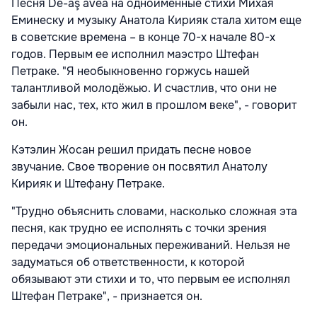
Песня De-aş avea на одноименные стихи Михая
Еминеску и музыку Анатола Кирияк стала хитом еще
в советские времена – в конце 70-х начале 80-х
годов. Первым ее исполнил маэстро Штефан
Петраке. "Я необыкновенно горжусь нашей
талантливой молодёжью. И счастлив, что они не
забыли нас, тех, кто жил в прошлом веке", - говорит
он.
Кэтэлин Жосан решил придать песне новое
звучание. Свое творение он посвятил Анатолу
Кирияк и Штефану Петраке.
"Трудно объяснить словами, насколько сложная эта
песня, как трудно ее исполнять с точки зрения
передачи эмоциональных переживаний. Нельзя не
задуматься об ответственности, к которой
обязывают эти стихи и то, что первым ее исполнял
Штефан Петраке", - признается он.