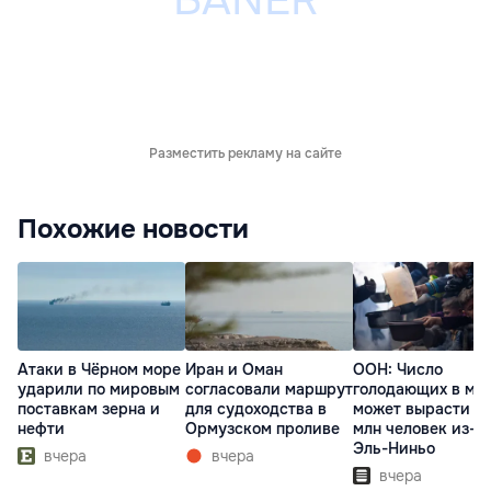
Разместить рекламу на сайте
Похожие новости
Атаки в Чёрном море
Иран и Оман
ООН: Число
ударили по мировым
согласовали маршрут
голодающих в ми
поставкам зерна и
для судоходства в
может вырасти д
нефти
Ормузском проливе
млн человек из-з
Эль-Ниньо
вчера
вчера
вчера