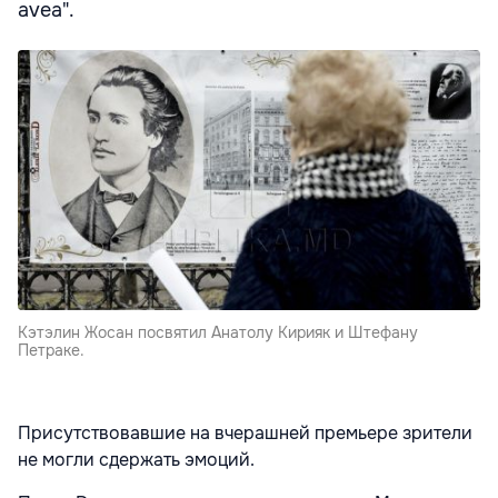
avea".
Кэтэлин Жосан посвятил Анатолу Кирияк и Штефану
Петраке.
Присутствовавшие на вчерашней премьере зрители
не могли сдержать эмоций.