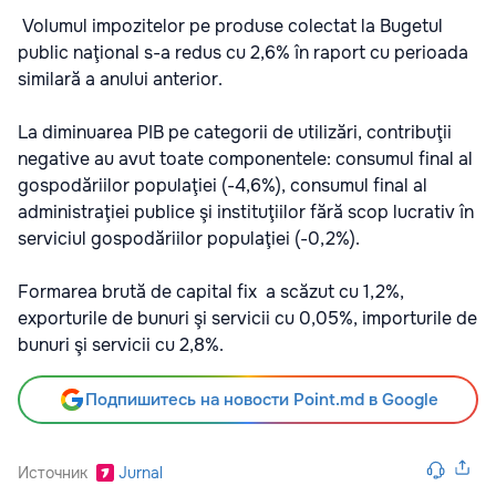
Volumul impozitelor pe produse colectat la Bugetul
public naţional s-a redus cu 2,6% în raport cu perioada
similară a anului anterior.
La diminuarea PIB pe categorii de utilizări, contribuţii
negative au avut toate componentele: consumul final al
gospodăriilor populaţiei (-4,6%), consumul final al
administraţiei publice şi instituţiilor fără scop lucrativ în
serviciul gospodăriilor populaţiei (-0,2%).
Formarea brută de capital fix a scăzut cu 1,2%,
exporturile de bunuri şi servicii cu 0,05%, importurile de
bunuri şi servicii cu 2,8%.
Подпишитесь на новости Point.md в Google
Источник
Jurnal