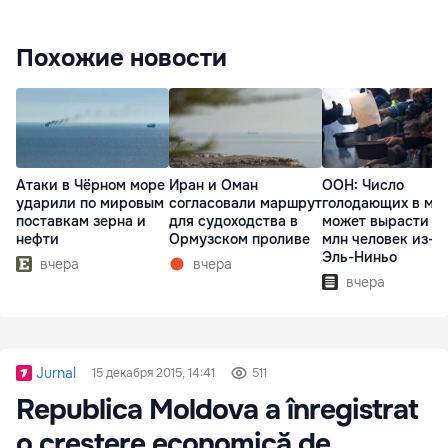
Похожие новости
Атаки в Чёрном море
Иран и Оман
ООН: Число
ударили по мировым
согласовали маршрут
голодающих в ми
поставкам зерна и
для судоходства в
может вырасти д
нефти
Ормузском проливе
млн человек из-з
Эль-Ниньо
вчера
вчера
вчера
Jurnal
15 декабря 2015, 14:41
511
Republica Moldova a înregistrat
o creştere economică de