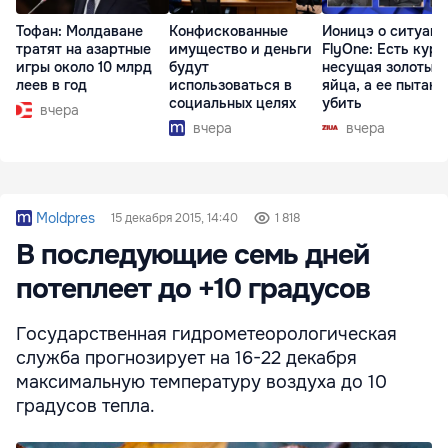
Тофан: Молдаване
Конфискованные
Ионицэ о ситуаци
тратят на азартные
имущество и деньги
FlyOne: Есть кури
игры около 10 млрд
будут
несущая золотые
леев в год
использоваться в
яйца, а ее пытаю
социальных целях
убить
вчера
вчера
вчера
Moldpres
15 декабря 2015, 14:40
1 818
В последующие семь дней
потеплеет до +10 градусов
Государственная гидрометеорологическая
служба прогнозирует на 16-22 декабря
максимальную температуру воздуха до 10
градусов тепла.