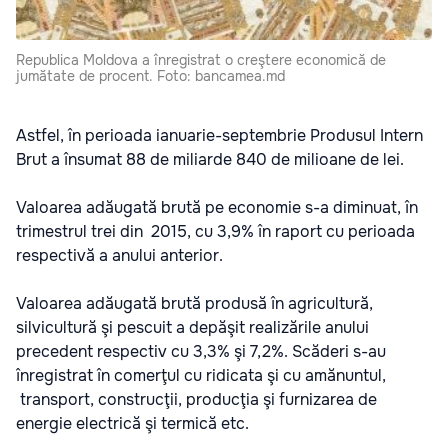
Republica Moldova a înregistrat o creştere economică de
jumătate de procent. Foto: bancamea.md
Astfel, în perioada ianuarie-septembrie Produsul Intern
Brut a însumat 88 de miliarde 840 de milioane de lei.
Valoarea adăugată brută pe economie s-a diminuat, în
trimestrul trei din 2015, cu 3,9% în raport cu perioada
respectivă a anului anterior.
Valoarea adăugată brută produsă în agricultură,
silvicultură şi pescuit a depăşit realizările anului
precedent respectiv cu 3,3% şi 7,2%. Scăderi s-au
înregistrat în comerţul cu ridicata şi cu amănuntul,
transport, construcţii, producţia şi furnizarea de
energie electrică şi termică etc.