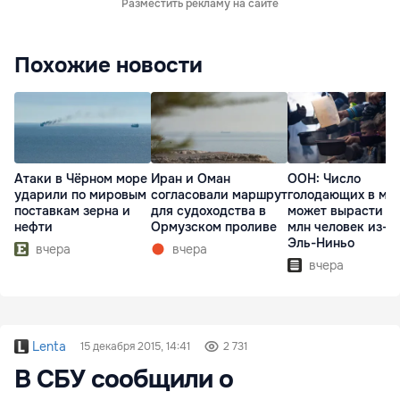
Разместить рекламу на сайте
Похожие новости
Атаки в Чёрном море
Иран и Оман
ООН: Число
ударили по мировым
согласовали маршрут
голодающих в ми
поставкам зерна и
для судоходства в
может вырасти д
нефти
Ормузском проливе
млн человек из-з
Эль-Ниньо
вчера
вчера
вчера
Lenta
15 декабря 2015, 14:41
2 731
В СБУ сообщили о