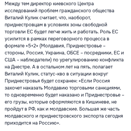
Между тем директор киевского Центра
исследований проблем гражданского общества
Виталий Кулик считает, что, наоборот,
приднестровцам в условиях зоны свободной
торговли ЕС будет легче жить и работать. Роль ЕС
усилится в рамках переговорного процесса в
формате «5+2» (Молдавия, Приднестровье –
стороны, Россия, Украина, ОБСЕ – посредники, ЕС и
США – наблюдатели) по урегулированию конфликта
на Днестре. А в остальном лет на пять, полагает
Виталий Кулик, статус-кво в ситуации вокруг
Приднестровья будет сохранен: «Если Россия
захочет наказать Молдавию торговыми санкциями,
то одновременно будет наказано и Приднестровье –
его грузы, которые оформляются в Кишиневе, не
пройдут в РФ, как и молдавские. Большая же часть
молдавского и приднестровского экспорта сегодня
приходится на Россию».