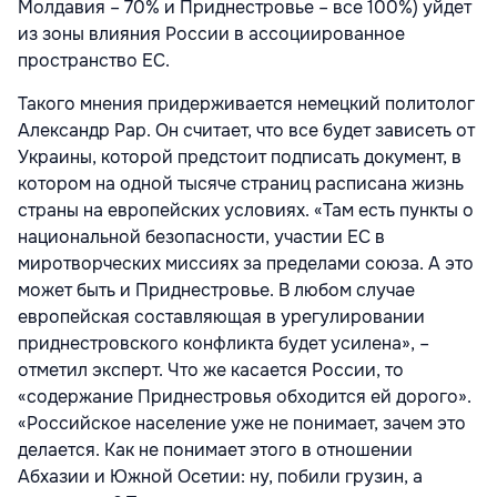
Молдавия – 70% и Приднестровье – все 100%) уйдет
из зоны влияния России в ассоциированное
пространство ЕС.
Такого мнения придерживается немецкий политолог
Александр Рар. Он считает, что все будет зависеть от
Украины, которой предстоит подписать документ, в
котором на одной тысяче страниц расписана жизнь
страны на европейских условиях. «Там есть пункты о
национальной безопасности, участии ЕС в
миротворческих миссиях за пределами союза. А это
может быть и Приднестровье. В любом случае
европейская составляющая в урегулировании
приднестровского конфликта будет усилена», –
отметил эксперт. Что же касается России, то
«содержание Приднестровья обходится ей дорого».
«Российское население уже не понимает, зачем это
делается. Как не понимает этого в отношении
Абхазии и Южной Осетии: ну, побили грузин, а