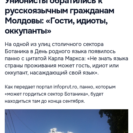
Унионисты обратились к
русскоязычным гражданам
Молдовы: «Гости, идиоты,
оккупанты»
На одной из улиц столичного сектора
Ботаника в День родного языка появилось
панно с цитатой Карла Маркса: «Не знать языка
страны проживания может гость, идиот или
оккупант, насаждающий свой язык».
Как передает портал infoprut.ro, панно, которым
«может гордиться сектор Ботаника», будет
находиться там до конца сентября.