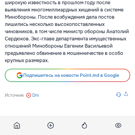
широкую известность в прошлом году после
выявления многомиллиардных хищений в системе
Минобороны. После возбуждения дела постов
лишились несколько высокопоставленных
чиновников, в том числе министр обороны Анатолий
Сердюков. Экс-главе департамента имущественных
отношений Минобороны Евгении Васильевой
предъявлено обвинение в мошенничестве в особо
крупных размерах.
Подпишитесь на новости Point.md в Google
Источник
Dni