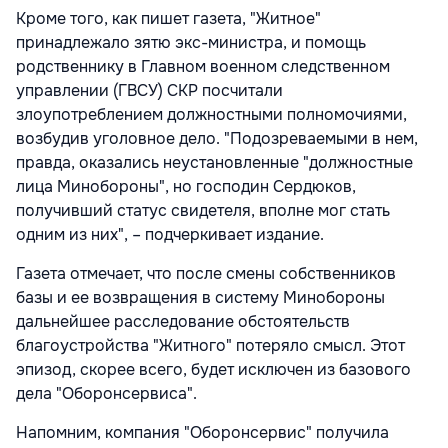
Кроме того, как пишет газета, "Житное"
принадлежало зятю экс-министра, и помощь
родственнику в Главном военном следственном
управлении (ГВСУ) СКР посчитали
злоупотреблением должностными полномочиями,
возбудив уголовное дело. "Подозреваемыми в нем,
правда, оказались неустановленные "должностные
лица Минобороны", но господин Сердюков,
получивший статус свидетеля, вполне мог стать
одним из них", – подчеркивает издание.
Газета отмечает, что после смены собственников
базы и ее возвращения в систему Минобороны
дальнейшее расследование обстоятельств
благоустройства "Житного" потеряло смысл. Этот
эпизод, скорее всего, будет исключен из базового
дела "Оборонсервиса".
Напомним, компания "Оборонсервис" получила