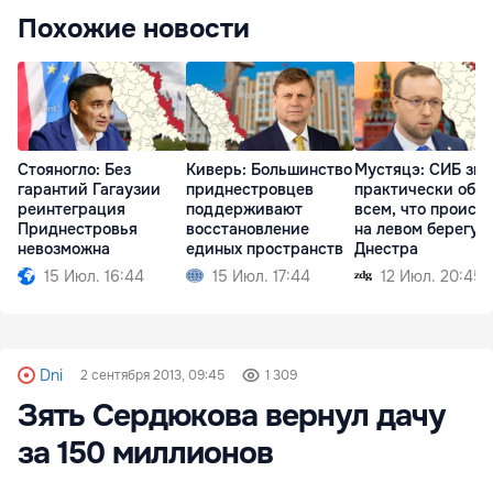
Похожие новости
Стояногло: Без
Киверь: Большинство
Мустяцэ: СИБ зна
гарантий Гагаузии
приднестровцев
практически обо
реинтеграция
поддерживают
всем, что происх
Приднестровья
восстановление
на левом берегу
невозможна
единых пространств
Днестра
15 Июл. 16:44
15 Июл. 17:44
12 Июл. 20:45
Dni
2 сентября 2013, 09:45
1 309
Зять Сердюкова вернул дачу
за 150 миллионов