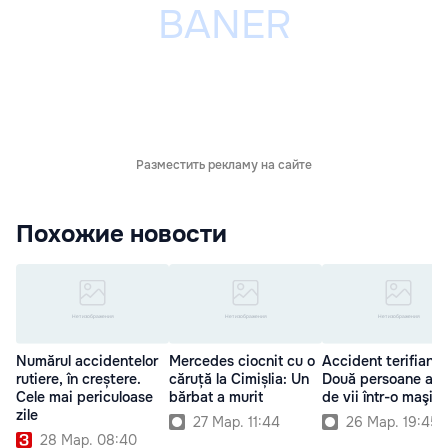
Разместить рекламу на сайте
Похожие новости
Numărul accidentelor
Mercedes ciocnit cu o
Accident terifiant:
rutiere, în creștere.
căruță la Cimișlia: Un
Două persoane au 
Cele mai periculoase
bărbat a murit
de vii într-o maşin
zile
27 Мар. 11:44
26 Мар. 19:45
28 Мар. 08:40