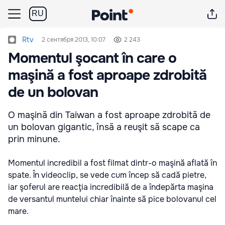
RU
Rtv
2 сентября 2013, 10:07
2 243
Momentul şocant în care o
maşină a fost aproape zdrobită
de un bolovan
O maşină din Taiwan a fost aproape zdrobită de
un bolovan gigantic, însă a reuşit să scape ca
prin minune.
Momentul incredibil a fost filmat dintr-o maşină aflată în
spate. În videoclip, se vede cum încep să cadă pietre,
iar şoferul are reacţia incredibilă de a îndepărta maşina
de versantul muntelui chiar înainte să pice bolovanul cel
mare.