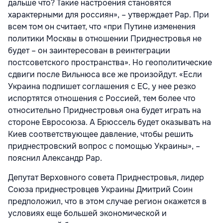
дальше что? Такие настроения становятся
характерными для россиян», – утверждает Рар. При
всем том он считает, что «при Путине изменения
политики Москвы в отношении Приднестровья не
будет – он заинтересован в реинтеграции
постсоветского пространства». Но геополитические
сдвиги после Вильнюса все же произойдут. «Если
Украина подпишет соглашения с ЕС, у нее резко
испортятся отношения с Россией, тем более что
относительно Приднестровья она будет играть на
стороне Евросоюза. А Брюссель будет оказывать на
Киев соответствующее давление, чтобы решить
приднестровский вопрос с помощью Украины», –
пояснил Александр Рар.
Депутат Верховного совета Приднестровья, лидер
Союза приднестровцев Украины Дмитрий Соин
предположил, что в этом случае регион окажется в
условиях еще большей экономической и