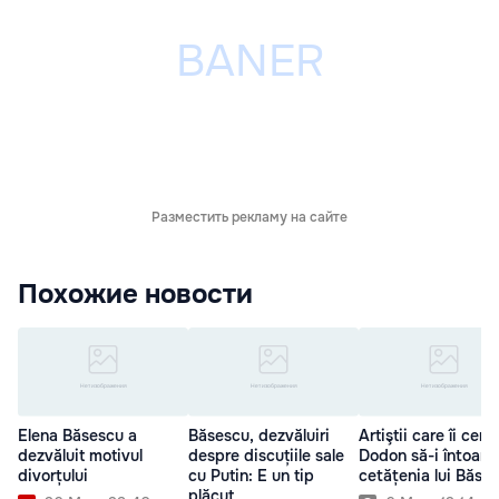
Разместить рекламу на сайте
Похожие новости
Elena Băsescu a
Băsescu, dezvăluiri
Artiştii care îi cer l
dezvăluit motivul
despre discuțiile sale
Dodon să-i întoarc
divorțului
cu Putin: E un tip
cetățenia lui Băse
plăcut