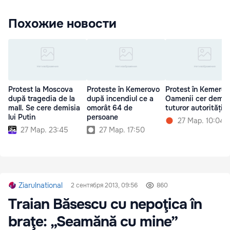
Похожие новости
Protest la Moscova
Proteste în Kemerovo
Protest în Kemerov
după tragedia de la
după incendiul ce a
Oamenii cer demis
mall. Se cere demisia
omorât 64 de
tuturor autoritățilo
lui Putin
persoane
27 Мар. 10:04
27 Мар. 23:45
27 Мар. 17:50
Ziarulnational
2 сентября 2013, 09:56
860
Traian Băsescu cu nepoţica în
braţe: „Seamănă cu mine”