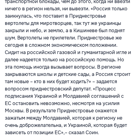
транспортной блокады, чем до этого, когда ни ввезти
ничего в регион нельзя, ни вывезти. «Россия только
заикнулась, что поставит в Приднестровье
вертолеты для миротворцев, так тут же украинцы
закрыли и небо, и землю, а в Кишиневе был поднят
шум. Вертолеты не прилетели. Приднестровье же
сегодня в сложном экономическом положении.
Сидит на российской газовой и гуманитарной игле и
далее надеется только на российскую помощь. Но
эта помощь иногда вызывает вопросы. В регионе
закрываются школы и детские сады, а Россия строит
там новые – кто в них будет ходить?» – задается
вопросом приднестровский депутат. «Процесс
подписания Украиной и Молдавией соглашений с
ЕС остановить невозможно, несмотря на усилия
Москвы. В результате Приднестровье окажется
зажатым между Молдавией, которая к региону не
очень доброжелательна, и Украиной, которая будет
зависеть от позиции ЕС»,– сказал Соин.