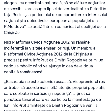
alogenii cu demnitate naţională, să se alăture acţiunilor
de sensibilizare asupra lipsei de verticalitate a Puterii în
faţa Rusiei şi a pericolului de compromitere a interesului
naţional şi a obiectivului european al populaţiei din
R.Moldova”, se arată într-un comunicat al coaliţiei de la
Chişinău.
Nici Platforma Civică Acţiunea 2012 nu rămâne
indiferentă la vizitele emisarilor ruşi. Un membru al
Platformei Civice Acţiunea 2012 de la Chişinău a
precizat pentru InfoPrut că Dmitri Rogozin va primi un
cadou simbolic când va ajunge în cea de-a doua
capitală românească.
,,Basarabia nu este colonie rusească. Vicepremierul rus
ar trebui să acorde mai multă atenţie propriei populaţii,
care se zbate în sărăcie şi neputinţă”, a ţinut să
puncteze tânărul care va participa la manifestaţia de
luni.InfoPrut aminteşte că Dmitri Rogozin va veni la