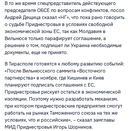
В то же время спецпредставитель действующего
председателя ОБСЕ по вопросам конфликтов, посол
Андрей Дещица сказал «НГ», что пока рано говорить
о судьбе Приднестровья в условиях свободной
экономической зоны ЕС, так как Молдавия в
Вильнюсе только парафирует соглашение, а
решение о том, подпишет ли Украина необходимые
документы, еще не принято.
В Тирасполе готовятся к любому развитию событий:
«После Вильнюсского саммита «Восточного
партнерства» в ноябре, где Кишинев и Киев
планируют подписать соглашения с ЕС,
Приднестровье рискует остаться в экономической
изоляции. Поэтому нужно разработать механизм,
при котором приднестровские предприятия смогут
работать на рынках Таможенного союза на тех же
условиях, что и российские», – сказал замглавы
МИД Приднестровья Игорь Шорников.