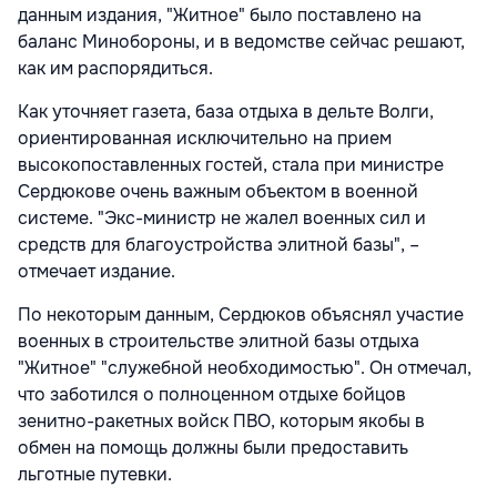
данным издания, "Житное" было поставлено на
баланс Минобороны, и в ведомстве сейчас решают,
как им распорядиться.
Как уточняет газета, база отдыха в дельте Волги,
ориентированная исключительно на прием
высокопоставленных гостей, стала при министре
Сердюкове очень важным объектом в военной
системе. "Экс-министр не жалел военных сил и
средств для благоустройства элитной базы", –
отмечает издание.
По некоторым данным, Сердюков объяснял участие
военных в строительстве элитной базы отдыха
"Житное" "служебной необходимостью". Он отмечал,
что заботился о полноценном отдыхе бойцов
зенитно-ракетных войск ПВО, которым якобы в
обмен на помощь должны были предоставить
льготные путевки.