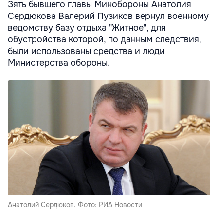
Зять бывшего главы Минобороны Анатолия
Сердюкова Валерий Пузиков вернул военному
ведомству базу отдыха "Житное", для
обустройства которой, по данным следствия,
были использованы средства и люди
Министерства обороны.
Анатолий Сердюков. Фото: РИА Новости