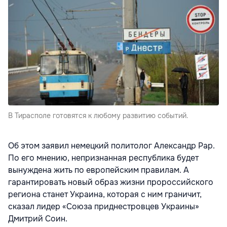
В Тирасполе готовятся к любому развитию событий.
Об этом заявил немецкий политолог Александр Рар.
По его мнению, непризнанная республика будет
вынуждена жить по европейским правилам. А
гарантировать новый образ жизни пророссийского
региона станет Украина, которая с ним граничит,
сказал лидер «Союза приднестровцев Украины»
Дмитрий Соин.