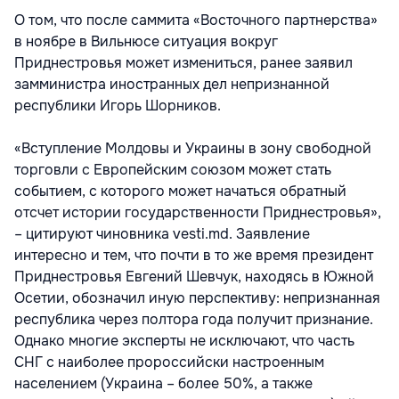
О том, что после саммита «Восточного партнерства»
в ноябре в Вильнюсе ситуация вокруг
Приднестровья может измениться, ранее заявил
замминистра иностранных дел непризнанной
республики Игорь Шорников.
«Вступление Молдовы и Украины в зону свободной
торговли с Европейским союзом может стать
событием, с которого может начаться обратный
отсчет истории государственности Приднестровья»,
– цитируют чиновника vesti.md. Заявление
интересно и тем, что почти в то же время президент
Приднестровья Евгений Шевчук, находясь в Южной
Осетии, обозначил иную перспективу: непризнанная
республика через полтора года получит признание.
Однако многие эксперты не исключают, что часть
СНГ с наиболее пророссийски настроенным
населением (Украина – более 50%, а также