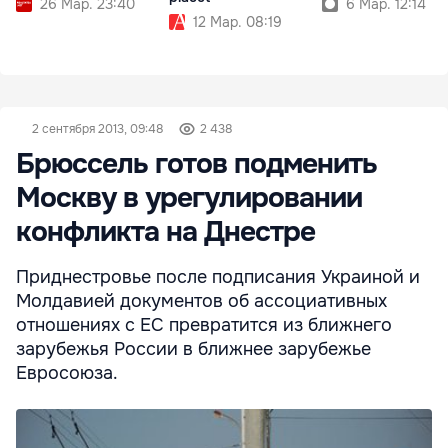
26 Мар. 23:40
6 Мар. 12:14
12 Мар. 08:19
2 сентября 2013, 09:48
2 438
Брюссель готов подменить
Москву в урегулировании
конфликта на Днестре
Приднестровье после подписания Украиной и
Молдавией документов об ассоциативных
отношениях с ЕС превратится из ближнего
зарубежья России в ближнее зарубежье
Евросоюза.