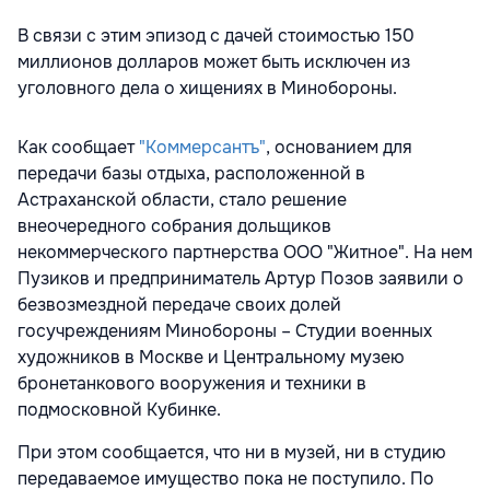
В связи с этим эпизод с дачей стоимостью 150
миллионов долларов может быть исключен из
уголовного дела о хищениях в Минобороны.
Как сообщает
"Коммерсантъ"
, основанием для
передачи базы отдыха, расположенной в
Астраханской области, стало решение
внеочередного собрания дольщиков
некоммерческого партнерства ООО "Житное". На нем
Пузиков и предприниматель Артур Позов заявили о
безвозмездной передаче своих долей
госучреждениям Минобороны – Студии военных
художников в Москве и Центральному музею
бронетанкового вооружения и техники в
подмосковной Кубинке.
При этом сообщается, что ни в музей, ни в студию
передаваемое имущество пока не поступило. По