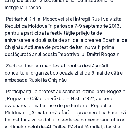
Chişinău astăzi, 2 septembrie, iar pe 3 septembrie
merge la Tiraspol.
Patriarhul Kiril al Moscovei şi al Întregii Rusii va vizita
Republica Moldova în perioada 7-9 septembrie 2013,
pentru a participa la festivităţile prilejuite de
aniversarea a două sute de ani de la crearea Eparhiei de
Chişinău.Acţiunea de protest de luni nu va fi prima
desfăşurată anul acesta împotriva lui Dmitri Rogozin.
Zeci de tineri au manifestat contra desfășurării
concertului organizat cu ocazia zilei de 9 mai de către
ambasada Rusiei la Chişinău.
Participanții la protest au scandat lozinci anti-Rogozin
„Rogozin – Călău de Război – Nistru ’92”, au cerut
evacuarea armatei ruse de pe teritoriul Republicii
Moldova – „Armata rusă afară” – și au cerut ca 9 mai să
fie instituită zi de doliu, în vederea comemorării tuturor
victimelor celui de-Al Doilea Război Mondial, dar și a