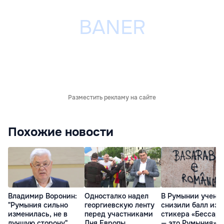
Разместить рекламу на сайте
Похожие новости
Владимир Воронин:
Односталко надел
В Румынии учени
"Румыния сильно
георгиевскую ленту
снизили балл из-
изменилась, не в
перед участниками
стикера «Бессар
лучшую сторону"
Дня Европы
— это Румыния»