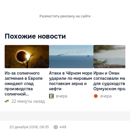
Разместить рекламу на сайте
Похожие новости
Из-за солнечного
Атаки в Чёрном море
Иран и Оман
затмения в Европе
ударили по мировым
согласовали мар
ожидают спад
поставкам зерна и
для судоходства 
производства
нефти
Ормузском проли
солнечной
вчера
вчера
электроэнергии
22 минуты назад
20 декабря 2006, 08:35
448