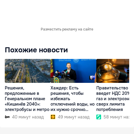
Разместить рекламу на сайте
Похожие новости
Решения,
Хаждер: Есть
Правительство
предложенные в
решения, чтобы
введет НДС 20% 
Генеральном плане
избежать
газ и электроэне
«Кишинёв 2040»:
отключений воды, но
сверх лимита
электробусы и метро
их нужно срочно
потребления
внедрить
40 минут назад
49 минут назад
58 минут наза