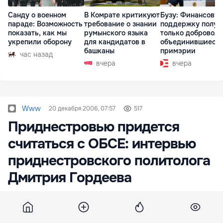
Санду о военном
В Комрате критикуют
Бузу: Финансову
параде: Возможность
требование о знании
поддержку получ
показать, как мы
румынского языка
только доброволь
укрепили оборону
для кандидатов в
объединившиеся
башканы
примэрии
час назад
вчера
вчера
Www
20 декабря 2006, 07:57
517
Приднестровью придется
считаться с ОБСЕ: интервью
приднестровского политолога
Дмитрия Гордеева
Дмитрий Гордеев - кандидат политических
наук, заведующий кафедрой журналистики в