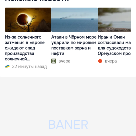
Из-за солнечного
Атаки в Чёрном море
Иран и Оман
затмения в Европе
ударили по мировым
согласовали мар
ожидают спад
поставкам зерна и
для судоходства 
производства
нефти
Ормузском проли
солнечной
вчера
вчера
электроэнергии
22 минуты назад