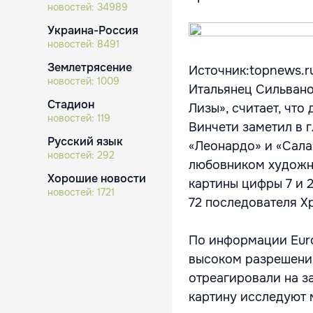
новостей:
34989
Украина-Россия
новостей:
8491
Землетрясение
Источник:topnews.r
новостей:
1009
Итальянец Сильван
Стадион
Лизы», считает, что
новостей:
119
Винчети заметил в г
Русский язык
«Леонардо» и «Сала
новостей:
292
любовником художни
Хорошие новости
картины цифры 7 и 2
новостей:
1721
72 последователя Хр
По информации Euro
высоком разрешении
отреагировали на з
картину исследуют м