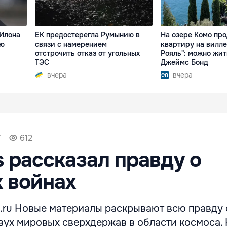
Илона
ЕК предостерегла Румынию в
На озере Комо пр
ую
связи с намерением
квартиру на вилле
отстрочить отказ от угольных
Рояль": можно жит
ТЭС
Джеймс Бонд
вчера
вчера
7
612
s рассказал правду о
 войнах
.ru Новые материалы раскрывают всю правду 
вух мировых сверхдержав в области космоса.