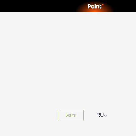
⌵
RU
Войти