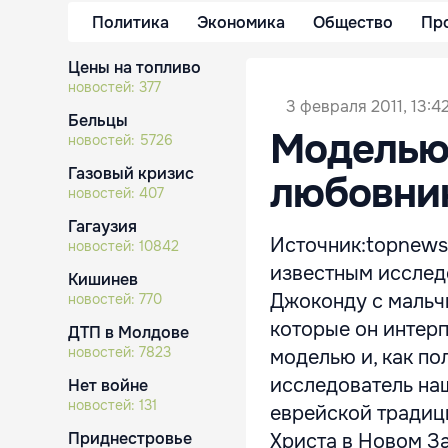
Политика
Экономика
Общество
Пр
Цены на топливо
новостей:
377
3 февраля 2011, 13:4
Бельцы
Моделью
новостей:
5726
Газовый кризис
любовник
новостей:
407
Гагаузия
Источник:topnews
новостей:
10842
известным исследо
Кишинев
Джоконду с мальчи
новостей:
770
которые он интерп
ДТП в Молдове
новостей:
7823
моделью и, как по
исследователь наш
Нет войне
новостей:
131
еврейской традици
Приднестровье
Христа в Новом Зав