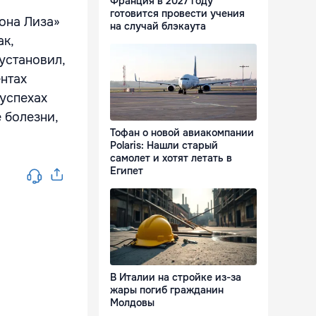
Франция в 2027 году
готовится провести учения
Мона Лиза»
на случай блэкаута
ак,
установил,
ентах
 успехах
 болезни,
Тофан о новой авиакомпании
Polaris: Нашли старый
самолет и хотят летать в
Египет
В Италии на стройке из-за
жары погиб гражданин
Молдовы