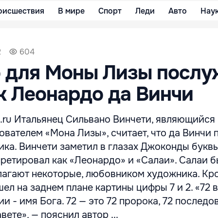
оисшествия
В мире
Спорт
Леди
Авто
Нау
2
604
 для Моны Лизы послу
 Леонардо да Винчи
.ru Итальянец Сильвано Винчети, являющийся
вателем «Мона Лизы», считает, что да Винчи 
ка. Винчети заметил в глазах Джоконды буквы 
ретировал как «Леонардо» и «Салаи». Салаи 
лагают некоторые, любовником художника. Кро
ел на заднем плане картины цифры 7 и 2. «72 в
и - имя Бога. 72 — это 72 пророка, 72 последо
ете», — пояснил автор ...