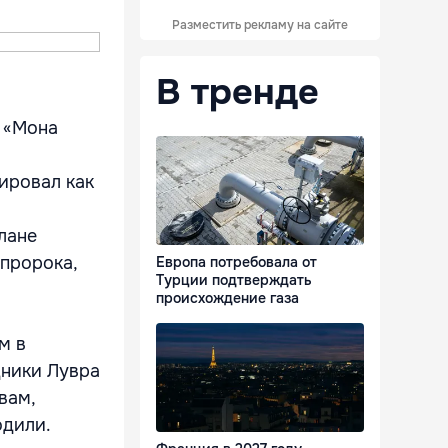
Разместить рекламу на сайте
В тренде
 «Мона
тировал как
лане
 пророка,
Европа потребовала от
Турции подтверждать
происхождение газа
м в
дники Лувра
вам,
одили.