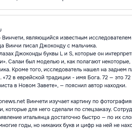
u
о Винчети, являющийся известным исследователем
 да Винчи писал Джоконду с мальчика.
лазах Джоконды буквы L и S, которые он интерпре
и». Салаи был моделью и, как полагают некоторые,
ка. Кроме того, исследователь нашел на заднем п
. «72 в еврейской традиции - имя Бога. 72 — это 72
иста в Новом Завете», — пояснил автор находки.
news.net Винчети изучает картину по фотография
, которые для него сделали по спецзаказу. Сотру
аявление итальянца достаточно быстро — по их сло
ногие годы, но никаких букв и цифр на ней не нах