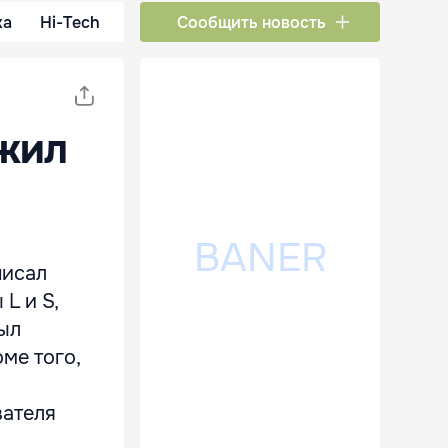
ка
Hi-Tech
Сообщить новость
жил
писал
L и S,
был
ме того,
вателя