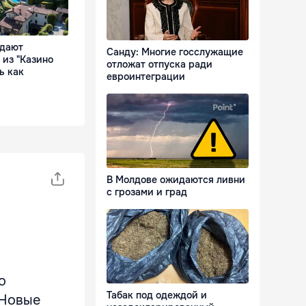
одают
Санду: Многие госслужащие
 из "Казино
отложат отпуска ради
ь как
евроинтеграции
В Молдове ожидаются ливни
с грозами и град
о
Табак под одеждой и
 Новые