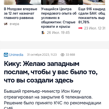
В Молдове впервые
Учащийся Центра
Еще 916 кандида
за 12 лет назначат
передового опыта об
сдали БАК: общи
главного раввина
условиях в
показатель вырос
общежитии: Старые
81,78%
вчера
кровати и крысы
23 Июл. 12:31
26 Июл. 19:45
Unimedia
31 октября 2023, 11:23
33 668
Кику: Желаю западным
послам, чтобы у вас было то,
что вы создали здесь
Бывший премьер-министр Ион Кику
отреагировал на закрытие 6 телеканалов.
Решение было принято КЧС по рекомендации
СИБ.