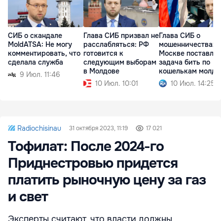
СИБ о скандале
Глава СИБ призвал не
Глава СИБ о
MoldATSA: Не могу
расслабляться: РФ
мошенничествах: 
комментировать, что
готовится к
Москве поставле
сделала служба
следующим выборам
задача бить по
в Молдове
кошелькам молда
9 Июл. 11:46
10 Июл. 10:01
10 Июл. 14:25
Radiochisinau
31 октября 2023, 11:19
17 021
Тофилат: После 2024-го
Приднестровью придется
платить рыночную цену за газ
и свет
Эксперты считают, что власти должны