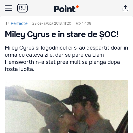
RU
Perfecte
23 сентября 2013, 11:20
1 408
Miley Cyrus e în stare de ȘOC!
Miley Cyrus si logodnicul ei s-au despartit doar in
urma cu cateva zile, dar se pare ca Liam
Hemsworth n-a stat prea mult sa planga dupa
fosta iubita.