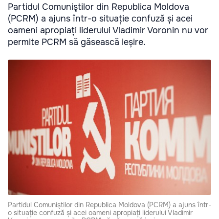
Partidul Comuniştilor din Republica Moldova
(PCRM) a ajuns într-o situație confuză și acei
oameni apropiați liderului Vladimir Voronin nu vor
permite PCRM să găsească ieșire.
Partidul Comuniştilor din Republica Moldova (PCRM) a ajuns într-
o situație confuză și acei oameni apropiați liderului Vladimir