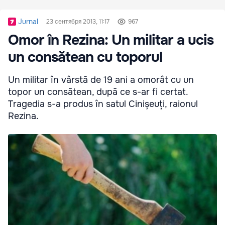
Jurnal
23 сентября 2013, 11:17
967
Omor în Rezina: Un militar a ucis
un consătean cu toporul
Un militar în vârstă de 19 ani a omorât cu un
topor un consătean, după ce s-ar fi certat.
Tragedia s-a produs în satul Cinișeuți, raionul
Rezina.