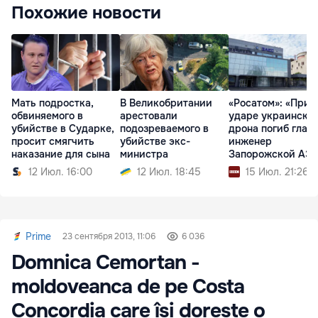
Похожие новости
Мать подростка,
В Великобритании
«Росатом»: «При
обвиняемого в
арестовали
ударе украинско
убийстве в Сударке,
подозреваемого в
дрона погиб глав
просит смягчить
убийстве экс-
инженер
наказание для сына
министра
Запорожской АЭ
12 Июл. 16:00
12 Июл. 18:45
15 Июл. 21:26
Prime
23 сентября 2013, 11:06
6 036
Domnica Cemortan -
moldoveanca de pe Costa
Concordia care își dorește o