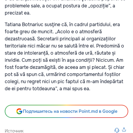
problemele sale, a ocupat postura de „opoziție”, a
precizat ea.
Tatiana Botnariuc susţine că, în cadrul partidului, era
foarte greu de muncit. „Acolo e o atmosferă
dezastruoasă. Secretarii principali ai organizațiilor
teritoriale nici măcar nu se salută între ei. Predomină o
stare de intoleranță, o atmosferă de ură, răutate și
invidie. Cum poți să exiști în așa condiții? Nicicum. Am
fost foarte dezamăgită, de aceea am și plecat. Și chiar
pot să vă spun că, urmărind comportamentul foștilor
colegi, nu regret nici un pic faptul că m-am îndepărtat
de ei pentru totdeauna”, a mai spus ea.
Подпишитесь на новости Point.md в Google
Источник