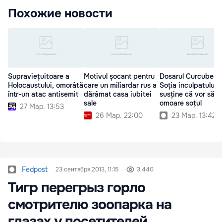
Похожие новости
Supraviețuitoare a
Motivul șocant pentru
Dosarul Curcubeu:
Holocaustului, omorâtă
care un miliardar rus a
Soția inculpatului
într-un atac antisemit
dărâmat casa iubitei
susține că vor să-i
sale
omoare soțul
27 Мар. 13:53
26 Мар. 22:00
23 Мар. 13:42
Fedpost
23 сентября 2013, 11:15
3 440
Тигр перегрыз горло
смотрителю зоопарка на
глазах у посетителей