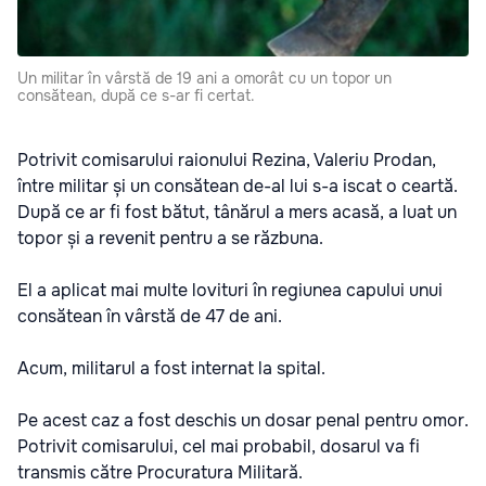
Un militar în vârstă de 19 ani a omorât cu un topor un
consătean, după ce s-ar fi certat.
Potrivit comisarului raionului Rezina, Valeriu Prodan,
între militar și un consătean de-al lui s-a iscat o ceartă.
După ce ar fi fost bătut, tânărul a mers acasă, a luat un
topor și a revenit pentru a se răzbuna.
El a aplicat mai multe lovituri în regiunea capului unui
consătean în vârstă de 47 de ani.
Acum, militarul a fost internat la spital.
Pe acest caz a fost deschis un dosar penal pentru omor.
Potrivit comisarului, cel mai probabil, dosarul va fi
transmis către Procuratura Militară.