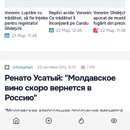
Voronin: Luptăm cu
Replici acide. Voronin:
Voronin: Ghileţchi,
trădători, să fie înțeles
Ce trădători îl
apucat de mustăți 
pentru regretatul
înconjoară pe Candu
fugărit din prezidi
Ghileţchi
22 Мар. 12:45
22 Мар. 11:38
23 Мар. 11:46
Infomarket
23 сентября 2013, 10:57
7 519
Ренато Усатый: "Молдавское
вино скоро вернется в
Росcию"
"Молдавская алкогольная продукция вернется
на российский рынок в течение месяца", -
сообщил в своем видеопослании бизнесмен