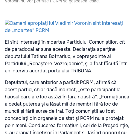
Voronin nu vor permite PCRM să găsească ieșire.
Ei sînt interesați în moartea Partidului Comuniștilor, cît
de paradoxal ar suna aceasta. Declaraţia aparţine
deputatului Tatiana Botnariuc, vicepreşedinte al
Partidului „Renaştere-Vozrojdenie”, şi a fost făcută într-
un interviu acordat portalului TRIBUNA.
Deputatul, care anterior a părăsit PCRM, afirmă că
acest partid, chiar dacă indirect, „este participant la
haosul care are loc astăzi în țara noastră”. „Formațiunea
a cedat puterea și a lăsat mii de membri fără loc de
muncă și fără surse de trai. Toți comuniștii au fost
concediați din organele de stat și PCRM nu a protejat
pe nimeni. Conducerea formațiunii, cei de la Președinție,
s-au aranjat încetișor în Parlament şi, lăsînd poporul cu