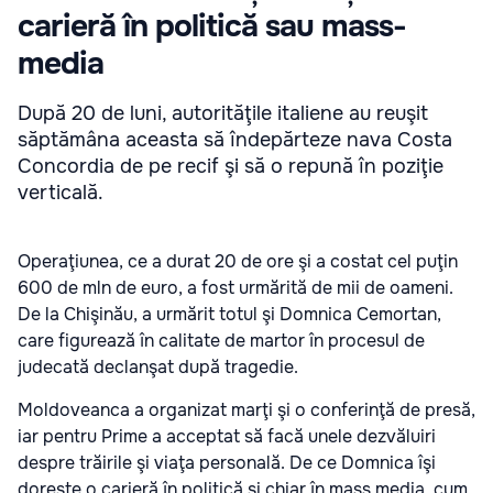
carieră în politică sau mass-
media
După 20 de luni, autorităţile italiene au reuşit
săptămâna aceasta să îndepărteze nava Costa
Concordia de pe recif şi să o repună în poziţie
verticală.
Operaţiunea, ce a durat 20 de ore şi a costat cel puţin
600 de mln de euro, a fost urmărită de mii de oameni.
De la Chişinău, a urmărit totul şi Domnica Cemortan,
care figurează în calitate de martor în procesul de
judecată declanşat după tragedie.
Moldoveanca a organizat marţi şi o conferinţă de presă,
iar pentru Prime a acceptat să facă unele dezvăluiri
despre trăirile şi viaţa personală. De ce Domnica îşi
doreşte o carieră în politică şi chiar în mass media, cum