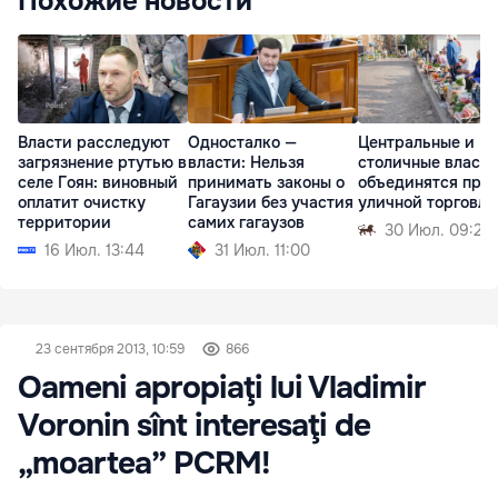
Похожие новости
Власти расследуют
Односталко —
Центральные и
загрязнение ртутью в
власти: Нельзя
столичные власти
селе Гоян: виновный
принимать законы о
объединятся про
оплатит очистку
Гагаузии без участия
уличной торговли
территории
самих гагаузов
30 Июл. 09:21
16 Июл. 13:44
31 Июл. 11:00
23 сентября 2013, 10:59
866
Oameni apropiaţi lui Vladimir
Voronin sînt interesaţi de
„moartea” PCRM!