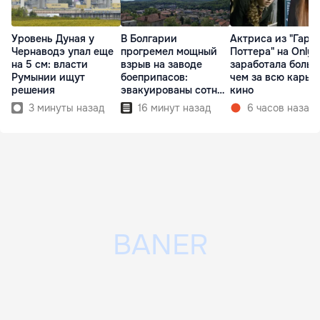
Уровень Дуная у
В Болгарии
Актриса из "Гарр
Чернаводэ упал еще
прогремел мощный
Поттера" на OnlyF
на 5 см: власти
взрыв на заводе
заработала больш
Румынии ищут
боеприпасов:
чем за всю карье
решения
эвакуированы сотни
кино
людей
3 минуты назад
16 минут назад
6 часов назад