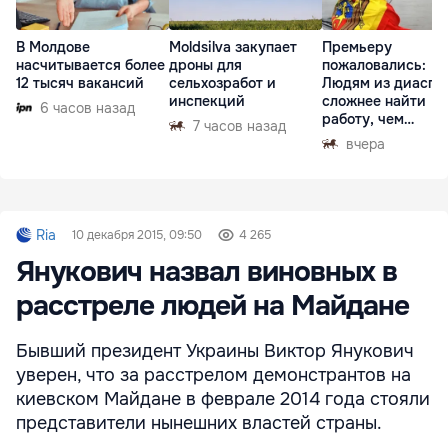
В Молдове
Moldsilva закупает
Премьеру
насчитывается более
дроны для
пожаловались:
12 тысяч вакансий
сельхозработ и
Людям из диаспо
инспекций
сложнее найти
6 часов назад
работу, чем
7 часов назад
гастарбайтерам
вчера
Ria
10 декабря 2015, 09:50
4 265
Янукович назвал виновных в
расстреле людей на Майдане
Бывший президент Украины Виктор Янукович
уверен, что за расстрелом демонстрантов на
киевском Майдане в феврале 2014 года стояли
представители нынешних властей страны.