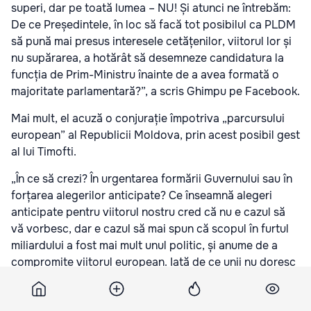
superi, dar pe toată lumea – NU! Și atunci ne întrebăm:
De ce Președintele, în loc să facă tot posibilul ca PLDM
să pună mai presus interesele cetățenilor, viitorul lor și
nu supărarea, a hotărât să desemneze candidatura la
funcția de Prim-Ministru înainte de a avea formată o
majoritate parlamentară?”, a scris Ghimpu pe Facebook.
Mai mult, el acuză o conjurație împotriva „parcursului
european” al Republicii Moldova, prin acest posibil gest
al lui Timofti.
„În ce să crezi? În urgentarea formării Guvernului sau în
forțarea alegerilor anticipate? Ce înseamnă alegeri
anticipate pentru viitorul nostru cred că nu e cazul să
vă vorbesc, dar e cazul să mai spun că scopul în furtul
miliardului a fost mai mult unul politic, și anume de a
compromite viitorul european. Iată de ce unii nu doresc
timp de o lună să formăm o majoritate parlamentară
proeuropeană și să investim un Guvern, iar Președintele