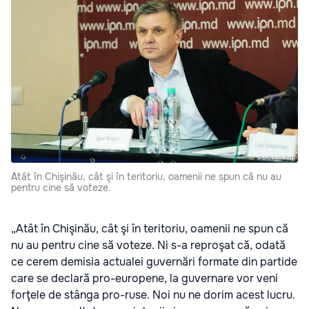
Atât în Chişinău, cât şi în teritoriu, oamenii ne spun că nu au
pentru cine să voteze.
„Atât în Chişinău, cât şi în teritoriu, oamenii ne spun că
nu au pentru cine să voteze. Ni s-a reproşat că, odată
ce cerem demisia actualei guvernări formate din partide
care se declară pro-europene, la guvernare vor veni
forţele de stânga pro-ruse. Noi nu ne dorim acest lucru.