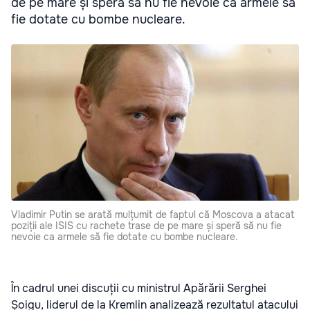
de pe mare și speră să nu fie nevoie ca armele să
fie dotate cu bombe nucleare.
Vladimir Putin se arată mulțumit de faptul că Moscova a atacat
poziții ale ISIS cu rachete trase de pe mare și speră să nu fie
nevoie ca armele să fie dotate cu bombe nucleare.
În cadrul unei discuții cu ministrul Apărării Serghei
Șoigu, liderul de la Kremlin analizează rezultatul atacului