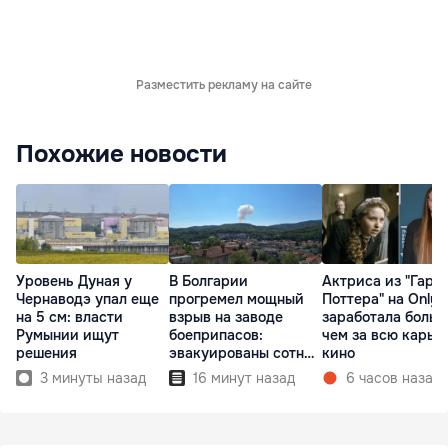
Разместить рекламу на сайте
Похожие новости
Уровень Дуная у
В Болгарии
Актриса из "Гарр
Чернаводэ упал еще
прогремел мощный
Поттера" на OnlyF
на 5 см: власти
взрыв на заводе
заработала больш
Румынии ищут
боеприпасов:
чем за всю карье
решения
эвакуированы сотни
кино
людей
3 минуты назад
16 минут назад
6 часов назад