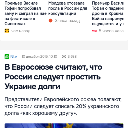
Премьер Василе
Молдова отозвала
Премьер Василий
Тофан попробовал
посла в России для
Тофан о падении
заму и сыграл на нае
консультаций
дрона в Крокмазе
на фестивале в
Война напрямую
3 часа назад
Сипотенах
ощущается и у на
час назад
5 часов назад
Ntv
10 декабря 2015, 10:10
3 638
В Евросоюзе считают, что
России следует простить
Украине долги
Представители Европейского союза полагают,
что России следует списать 20% украинского
долга «как хорошему другу».