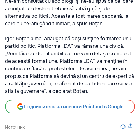
Ne-am consultat cu sociologii şi ne-au spus că cei care
au iniţiat protestele trebuie să aibă grijă şi de
alternativa politică. Aceasta a fost marea capcană, la
care nu ne-am gândit iniţial”, a spus Boţan.
Igor Boţan a mai adăugat că deşi susţine formarea unui
partid politic, Platforma „DA” va rămâne una civică.
„Vom tăia cordonul ombilical, ne vom detaşa complect
de această formaţiune. Platforma „DA” va menţine în
continuare flacăra protestelor. De asemenea, ne-am
propus ca Platforma să devină şi un centru de expertiză
a calităţii guvernării, indiferent de partidele care se vor
afla la guvernare”, a declarat Boţan.
Подпишитесь на новости Point.md в Google
Источник