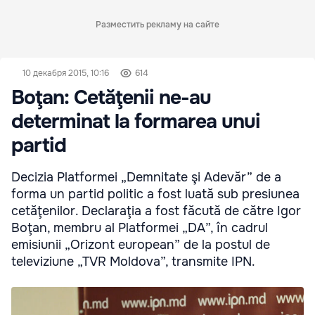
Разместить рекламу на сайте
10 декабря 2015, 10:16
614
Boţan: Cetăţenii ne-au
determinat la formarea unui
partid
Decizia Platformei „Demnitate şi Adevăr” de a
forma un partid politic a fost luată sub presiunea
cetăţenilor. Declaraţia a fost făcută de către Igor
Boţan, membru al Platformei „DA”, în cadrul
emisiunii „Orizont european” de la postul de
televiziune „TVR Moldova”, transmite IPN.