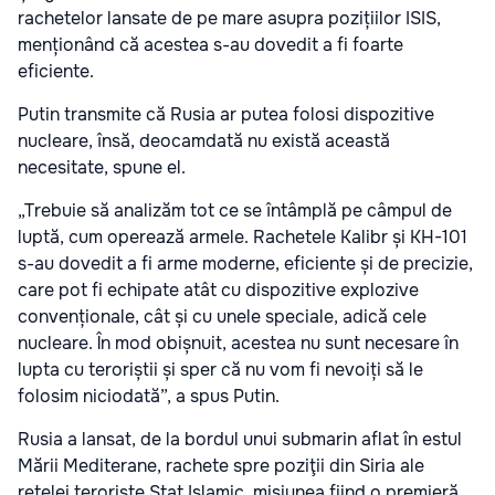
rachetelor lansate de pe mare asupra pozițiilor ISIS,
menționând că acestea s-au dovedit a fi foarte
eficiente.
Putin transmite că Rusia ar putea folosi dispozitive
nucleare, însă, deocamdată nu există această
necesitate, spune el.
„Trebuie să analizăm tot ce se întâmplă pe câmpul de
luptă, cum operează armele. Rachetele Kalibr și KH-101
s-au dovedit a fi arme moderne, eficiente și de precizie,
care pot fi echipate atât cu dispozitive explozive
convenționale, cât și cu unele speciale, adică cele
nucleare. În mod obișnuit, acestea nu sunt necesare în
lupta cu teroriștii și sper că nu vom fi nevoiți să le
folosim niciodată”, a spus Putin.
Rusia a lansat, de la bordul unui submarin aflat în estul
Mării Mediterane, rachete spre poziţii din Siria ale
reţelei teroriste Stat Islamic, misiunea fiind o premieră.