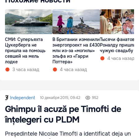
Похожие новости
СМИ: Суперъяхта
Тысячи фанатов
В Британии изменили
Цукерберга не
Роналду пришли 
энергопроект на £430
пришла на помощь
чужую свадьбу
млн из-за «могилы»
севшей на мель
эльфа из «Гарри
4 часа назад
лодке
Поттера»
3 часа назад
4 часа назад
Independent
10 декабря 2015, 09:42
952
Ghimpu îl acuză pe Timofti de
înțelegeri cu PLDM
Președintele Nicolae Timofti a identificat deja un