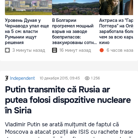
Уровень Дуная у
В Болгарии
Актриса из "Гарр
Чернаводэ упал еще
прогремел мощный
Поттера" на OnlyF
на 5 см: власти
взрыв на заводе
заработала больш
Румынии ищут
боеприпасов:
чем за всю карье
решения
эвакуированы сотни
кино
людей
3 минуты назад
16 минут назад
6 часов назад
Independent
10 декабря 2015, 09:45
1 256
Putin transmite că Rusia ar
putea folosi dispozitive nucleare
în Siria
Vladimir Putin se arată mulțumit de faptul că
Moscova a atacat poziții ale ISIS cu rachete trase