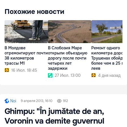
Похожие новости
В Молдове
В Слобозия Маре
Ремонт одного
отремонтируют почти
открыли объездную
километра дороги
38 километров
дорогу после почти
Трушенах обойде
трассы M1
четырех лет
более чем в 25 мл
задержки
леев
16 Июл. 18:45
27 Июл. 13:00
4 дня назад
Noi
9 апреля 2013, 16:10
912
Ghimpu: "În jumătate de an,
Voronin va demite guvernul