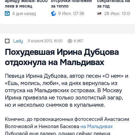
аренду жилья: 8000
отсрочки платежей
сократилась на 1
леев в месяц
за тепло
за год
4 дня назад
9 Июл. 07:36
28 Июл. 13:08
Lady
9 апреля 2013, 16:00
6 967
Похудевшая Ирина Дубцова
отдохнула на Мальдивах
Певица Ирина Дубцова, автор песен «О нем» и
«Ешь, молись, люби», на днях вернулась из
отпуска на Мальдивских островах. В Москву
Ирина привезла не только золотистый загар,
но и несколько снимков в купальнике.
Конечно, до провокационных фотосессий Анастасии
Волочковой и Николая Баскова
на Мальдивах
Дубцовой еще далеко, однако сейчас певица