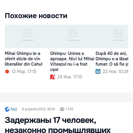
Похожие новости
Mihai Ghimpu le-a
Ghimpu: Unirea e
După 40 de ani,
oferit sticle de vin
aproape. Nici lui Mihai
Ghimpu s-a lăsat d
liberalilor din Cahul
Viteazul nu i-a fost
fumat: O să fie știr
ușor
12 Мар. 17:15
22 Ноя. 10:28
24 Янв. 17:10
Noi
9 апреля 2013, 16:10
1 170
Задержаны 17 человек,
незаконно промышлявших