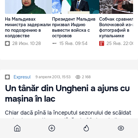
На Мальдивах
Президент Мальдив
Собчак сравнили 
министра задержали
призвал Индию
Волочковой из-за
по подозрению в
вывести войска с
фотографий в
колдовстве
островов
купальнике
28 Июн. 10:28
15 Янв. 09:54
25 Янв. 22:00
Expresul
9 апреля 2013, 15:53
2 168
Un tânăr din Ungheni a ajuns cu
mașina în lac
Chiar dacă pînă la începutul sezonului de scăldat
mai este ceva timp, un tînăr de 28 de ani, din
Ungheni a dat startul chiar recent, pe data de 30
martie. Pe la ora 21.20, el a plonjat în lacul Delia