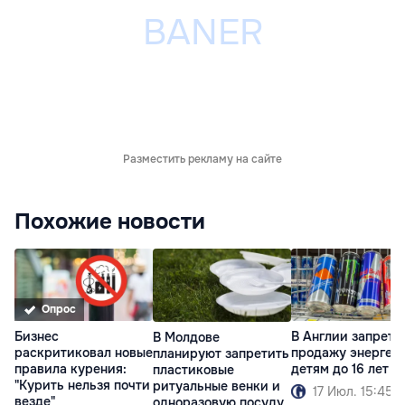
Разместить рекламу на сайте
Похожие новости
Опрос
Бизнес
В Англии запрети
В Молдове
раскритиковал новые
продажу энергет
планируют запретить
правила курения:
детям до 16 лет
пластиковые
"Курить нельзя почти
ритуальные венки и
17 Июл. 15:45
везде"
одноразовую посуду