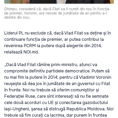
Ghimpu, consideră că, dacă Filat va fi numit din nou în funcția
de premier, Voronin, are nevoie de jumătate de an pentru a-l
demite din nou.
Liderul PL nu exclude că, dacă Vlad Filat va deține și în
continuare funcția de premier, ar putea contribui la
revenirea PCRM la putere după alegerile din 2014,
relatează NOI.md.
„Dacă Vlad Filat rămîne prim-ministru, atunci va
compromite definitiv partidele democratice. Putem să
nu mai fim la putere în 2014, pentru că Vladimir Voronin
reușește să dea jos în jumătate de an guvernul cu Filat
în frunte. Noi nu trebuie să oferim comuniștilor și
Federației Ruse, care sînt interesați să nu fie semnate
cele două acorduri cu UE și conectarea gazoductului
Iași-Ungheni, șansa să distrugă Republica Moldova. Noi
trebuie să fim curați ca lacrima, dar punem în fruntea