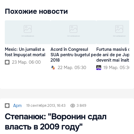
Похожие новости
Mexic: Un jurnalist a
Acord în Congresul
Furtuna masivă de
fost împuşcat mortal
SUA pentru bugetul pe
de ani de pe Jupit
2018
devenit mai înaltă
23 Мар. 06:00
22 Мар. 05:30
19 Мар. 05:30
Apm
19 сентября 2013, 16:43
3 849
Степанюк: "Воронин сдал
власть в 2009 году"