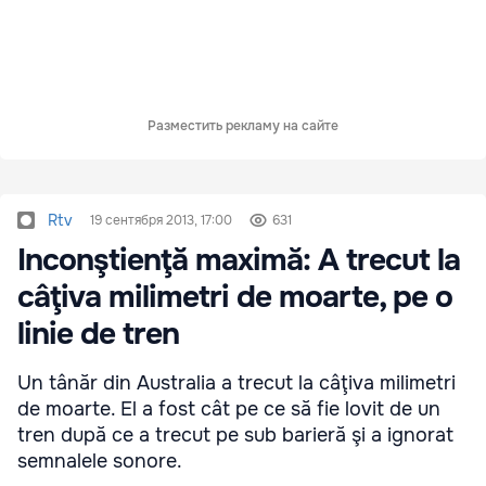
Разместить рекламу на сайте
Rtv
19 сентября 2013, 17:00
631
Inconştienţă maximă: A trecut la
câţiva milimetri de moarte, pe o
linie de tren
Un tânăr din Australia a trecut la câţiva milimetri
de moarte. El a fost cât pe ce să fie lovit de un
tren după ce a trecut pe sub barieră şi a ignorat
semnalele sonore.