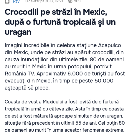
Rtv
19 сентября 2013, 16:50
909
Crocodili pe străzi în Mexic,
după o furtună tropicală şi un
uragan
Imagini incredibile în celebra staţiune Acapulco
din Mexic, unde pe străzi au apărut crocodili, din
cauza inundaţiilor din ultimele zile. 80 de oameni
au murit in Mexic în urma potopului, potrivit
România TV. Aproximativ 6.000 de turişti au fost
evacuaţi din Mexic, în timp ce peste 50.000
aşteaptă să plece.
Coasta de vest a Mexicului a fost lovită de o furtună
tropicală în urmă cu câteva zile. Asta în timp ce coasta
de est a fost măturată aproape simultan de un uragan,
situaţie fără precedent în ultimii 55 de ani. Cel puţin 80
de oameni au murit în urma acestor fenomene extreme.