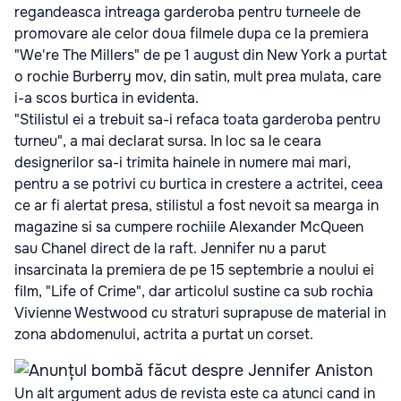
regandeasca intreaga garderoba pentru turneele de
promovare ale celor doua filmele dupa ce la premiera
"We're The Millers" de pe 1 august din New York a purtat
o rochie Burberry mov, din satin, mult prea mulata, care
i-a scos burtica in evidenta.
"Stilistul ei a trebuit sa-i refaca toata garderoba pentru
turneu", a mai declarat sursa. In loc sa le ceara
designerilor sa-i trimita hainele in numere mai mari,
pentru a se potrivi cu burtica in crestere a actritei, ceea
ce ar fi alertat presa, stilistul a fost nevoit sa mearga in
magazine si sa cumpere rochiile Alexander McQueen
sau Chanel direct de la raft. Jennifer nu a parut
insarcinata la premiera de pe 15 septembrie a noului ei
film, "Life of Crime", dar articolul sustine ca sub rochia
Vivienne Westwood cu straturi suprapuse de material in
zona abdomenului, actrita a purtat un corset.
Un alt argument adus de revista este ca atunci cand in