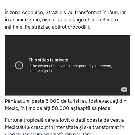
În zona Acapulco, Străzile s-au transformat în râuri, iar
în anumite zone, nivelul apei ajunge chiar la 3 metri
înălţime. Pe străzi au apărut crocodilii.
Până acum, peste 6.000 de turişti au fost evacuaţi din
Mexic, în timp ce alţi 50.000 aşteaptă să plece.
Furtuna tropicală care a lovit o dată coasta de vest a
Mexicului a crescut în intensitate şi s-a transformat în
uragan, iar acum ameninţă din nou ţara.