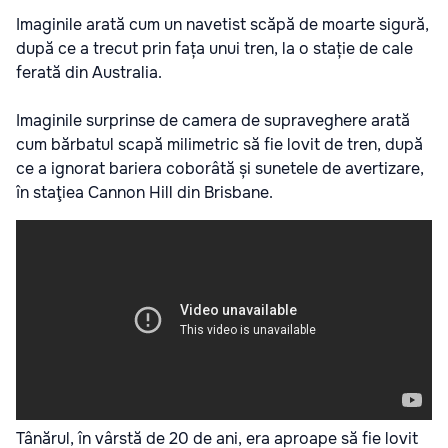
Imaginile arată cum un navetist scăpă de moarte sigură,
după ce a trecut prin fața unui tren, la o stație de cale
ferată din Australia.
Imaginile surprinse de camera de supraveghere arată
cum bărbatul scapă milimetric să fie lovit de tren, după
ce a ignorat bariera coborâtă și sunetele de avertizare,
în staţiea Cannon Hill din Brisbane.
Tânărul, în vârstă de 20 de ani, era aproape să fie lovit