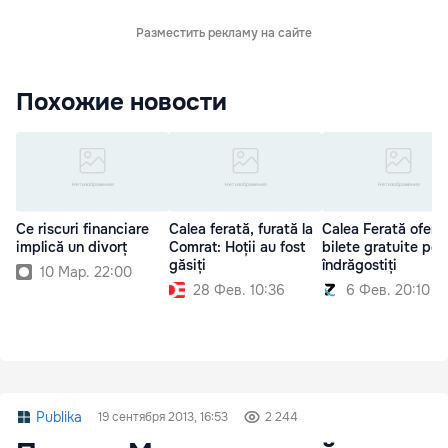
Разместить рекламу на сайте
Похожие новости
Ce riscuri financiare
Calea ferată, furată la
Calea Ferată oferă
implică un divorț
Comrat: Hoții au fost
bilete gratuite pen
găsiți
îndrăgostiți
10 Мар. 22:00
28 Фев. 10:36
6 Фев. 20:10
Publika
19 сентября 2013, 16:53
2 244