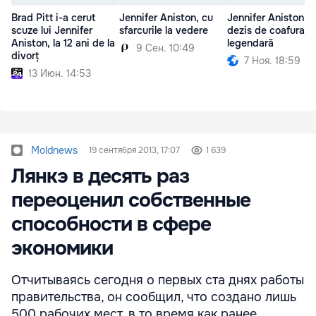
Brad Pitt i-a cerut
Jennifer Aniston, cu
Jennifer Aniston s
scuze lui Jennifer
sfarcurile la vedere
dezis de coafura s
Aniston, la 12 ani de la
legendară
9 Сен. 10:49
divorț
7 Ноя. 18:59
13 Июн. 14:53
Moldnews
19 сентября 2013, 17:07
1 639
Лянкэ в десять раз
переоценил собственные
способности в сфере
экономики
Отчитываясь сегодня о первых ста днях работы
правительства, он сообщил, что создано лишь
500 рабочих мест, в то время как ранее