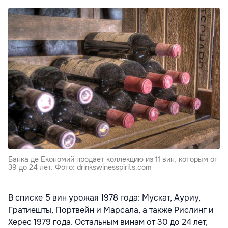
Банка де Економий продает коллекцию из 11 вин, которым от
39 до 24 лет. Фото: drinkswinesspirits.com
В списке 5 вин урожая 1978 года: Мускат, Ауриу,
Гратиешты, Портвейн и Марсала, а также Рислинг и
Херес 1979 года. Остальным винам от 30 до 24 лет,