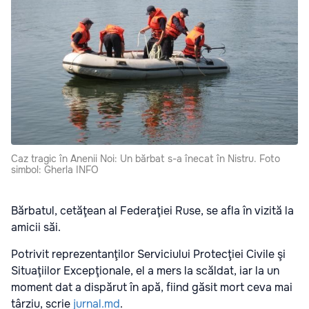
Caz tragic în Anenii Noi: Un bărbat s-a înecat în Nistru. Foto
simbol: Gherla INFO
Bărbatul, cetăţean al Federaţiei Ruse, se afla în vizită la
amicii săi.
Potrivit reprezentanţilor Serviciului Protecţiei Civile şi
Situaţiilor Excepţionale, el a mers la scăldat, iar la un
moment dat a dispărut în apă, fiind găsit mort ceva mai
târziu, scrie
jurnal.md
.