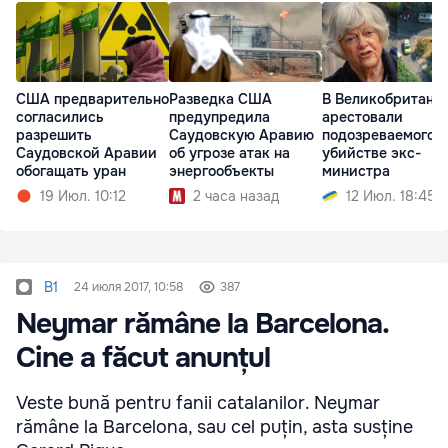
США предварительно
Разведка США
В Великобритани
согласились
предупредила
арестовали
разрешить
Саудовскую Аравию
подозреваемого в
Саудовской Аравии
об угрозе атак на
убийстве экс-
обогащать уран
энергообъекты
министра
19 Июл. 10:12
2 часа назад
12 Июл. 18:45
B1
24 июля 2017, 10:58
387
Neymar rămâne la Barcelona.
Cine a făcut anunțul
Veste bună pentru fanii catalanilor. Neymar
rămâne la Barcelona, sau cel puțin, asta susține