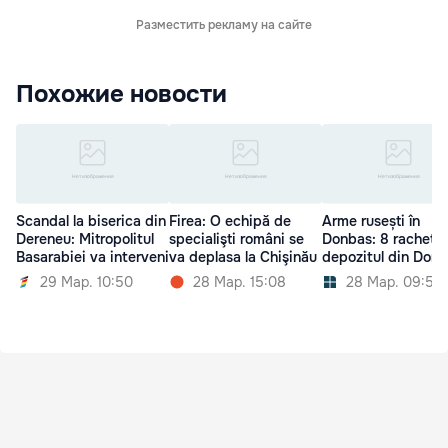
Разместить рекламу на сайте
Похожие новости
Scandal la biserica din
Firea: O echipă de
Arme rusești în
Dereneu: Mitropolitul
specialişti români se
Donbas: 8 rachete,
Basarabiei va interveni
va deplasa la Chişinău
depozitul din Done
29 Мар. 10:50
28 Мар. 15:08
28 Мар. 09:59