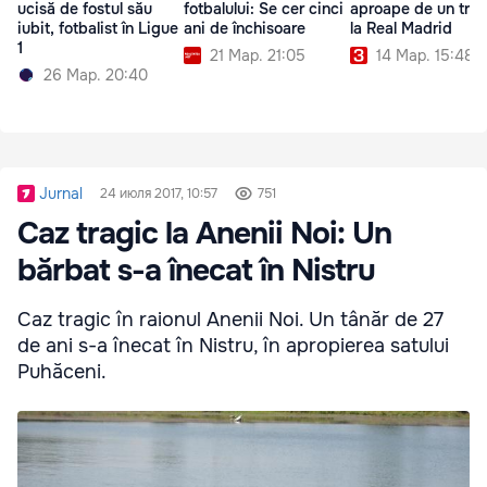
ucisă de fostul său
fotbalului: Se cer cinci
aproape de un tran
iubit, fotbalist în Ligue
ani de închisoare
la Real Madrid
1
21 Мар. 21:05
14 Мар. 15:48
26 Мар. 20:40
Jurnal
24 июля 2017, 10:57
751
Caz tragic la Anenii Noi: Un
bărbat s-a înecat în Nistru
Caz tragic în raionul Anenii Noi. Un tânăr de 27
de ani s-a înecat în Nistru, în apropierea satului
Puhăceni.