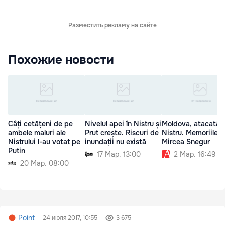
Разместить рекламу на сайте
Похожие новости
Câți cetățeni de pe
Nivelul apei în Nistru și
Moldova, atacată l
ambele maluri ale
Prut crește. Riscuri de
Nistru. Memoriile lu
Nistrului l-au votat pe
inundații nu există
Mircea Snegur
Putin
17 Мар. 13:00
2 Мар. 16:49
20 Мар. 08:00
Point
24 июля 2017, 10:55
3 675