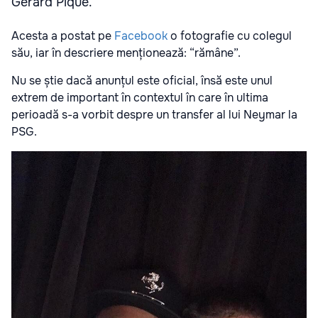
Gerard Pique.
Acesta a postat pe
Facebook
o fotografie
cu
colegul
său, iar în descriere menționează: “rămâne”.
Nu se știe dacă anunțul este oficial, însă este unul
extrem de important în contextul în care în ultima
perioadă s-a vorbit despre un
transfer
al lui Neymar
la
PSG.