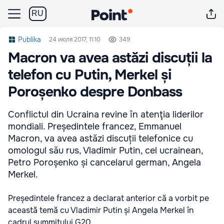
RU
Publika
24 июля 2017, 11:10
349
Macron va avea astăzi discuții la
telefon cu Putin, Merkel și
Poroșenko despre Donbass
Conflictul din Ucraina revine în atenţia liderilor
mondiali. Președintele francez, Emmanuel
Macron, va avea astăzi discuții telefonice cu
omologul său rus, Vladimir Putin, cel ucrainean,
Petro Poroșenko și cancelarul german, Angela
Merkel.
Președintele francez a declarat anterior că a vorbit pe
această temă cu Vladimir Putin și Angela Merkel în
cadrul summitului G20.