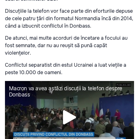
Discuțiile la telefon vor face parte din eforturile depuse
de cele patru țări din formatul Normandia încă din 2014,
când a izbucnit conflictul în Donbass.
De atunci, mai multe acorduri de încetare a focului au
fost semnate, dar nu au reușit să pună capăt
violențelor.
Conflictul separatist din estul Ucrainei a luat viețile a
peste 10.000 de oameni.