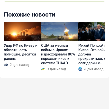
Похожие новости
Удар РФ по Киеву и
США за месяцы
Михай Попшой в
области: есть
войны с Ираном
Киеве: Эта война
погибшие, десятки
израсходовали 80%
должна
ранены
перехватчиков к
прекратиться, мы
системе THAAD
солидарны с
2 дня назад
Украиной
3 дня назад
4 дня назад