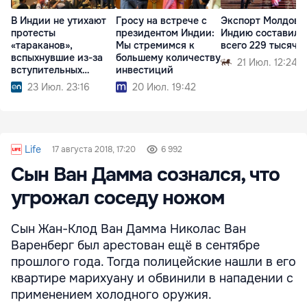
В Индии не утихают
Гросу на встрече с
Экспорт Молдовы
протесты
президентом Индии:
Индию составил
«тараканов»,
Мы стремимся к
всего 229 тысяч 
вспыхнувшие из-за
большему количеству
21 Июл. 12:24
вступительных
инвестиций
экзаменов
23 Июл. 23:16
20 Июл. 19:42
Life
17 августа 2018, 17:20
6 992
Сын Ван Дамма сознался, что
угрожал соседу ножом
Сын Жан-Клод Ван Дамма Николас Ван
Варенберг был арестован ещё в сентябре
прошлого года. Тогда полицейские нашли в его
квартире марихуану и обвинили в нападении с
применением холодного оружия.