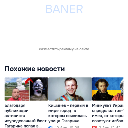
Разместить рекламу на сайте
Похожие новости
Благодаря
Кишинёв - первый в
Минкульт Украин
публикации
мире город, в
определил топ-10
активиста
котором появилась
имен, от которых
изуродованный бюст
улица Гагарина
советуют избавит
Гагарина попал в
12 Апр. 19:36
2 Авг. 12:42