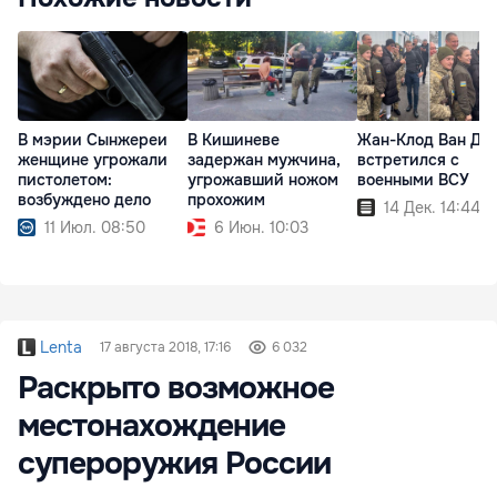
В мэрии Сынжереи
В Кишиневе
Жан-Клод Ван Да
женщине угрожали
задержан мужчина,
встретился с
пистолетом:
угрожавший ножом
военными ВСУ
возбуждено дело
прохожим
14 Дек. 14:44
11 Июл. 08:50
6 Июн. 10:03
Lenta
17 августа 2018, 17:16
6 032
Раскрыто возможное
местонахождение
супероружия России