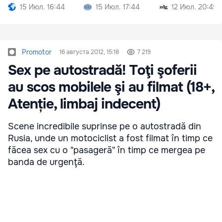
15 Июл. 16:44
15 Июл. 17:44
12 Июл. 20:45
Promotor
16 августа 2012, 15:18
7 219
Sex pe autostradă! Toţi şoferii
au scos mobilele şi au filmat (18+,
Atenție, limbaj indecent)
Scene incredibile suprinse pe o autostradă din
Rusia, unde un motociclist a fost filmat în timp ce
făcea sex cu o "pasageră" în timp ce mergea pe
banda de urgenţă.