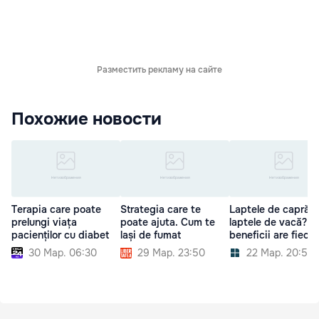
Разместить рекламу на сайте
Похожие новости
Terapia care poate
Strategia care te
Laptele de capră s
prelungi viața
poate ajuta. Cum te
laptele de vacă? C
pacienților cu diabet
lași de fumat
beneficii are fieca
30 Мар. 06:30
29 Мар. 23:50
22 Мар. 20:50