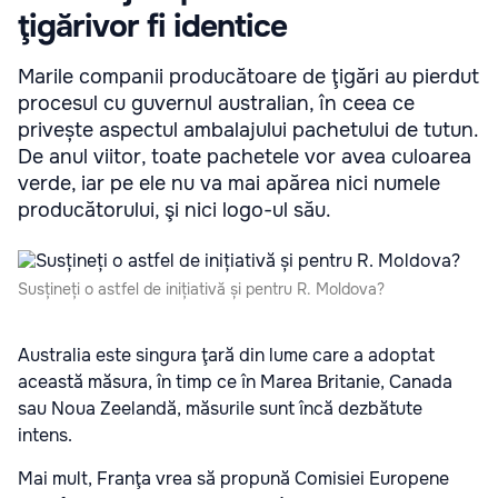
ţigărivor fi identice
Marile companii producătoare de ţigări au pierdut
procesul cu guvernul australian, în ceea ce
privește aspectul ambalajului pachetului de tutun.
De anul viitor, toate pachetele vor avea culoarea
verde, iar pe ele nu va mai apărea nici numele
producătorului, şi nici logo-ul său.
Susțineți o astfel de inițiativă și pentru R. Moldova?
Australia este singura ţară din lume care a adoptat
această măsura, în timp ce în Marea Britanie, Canada
sau Noua Zeelandă, măsurile sunt încă dezbătute
intens.
Mai mult, Franţa vrea să propună Comisiei Europene