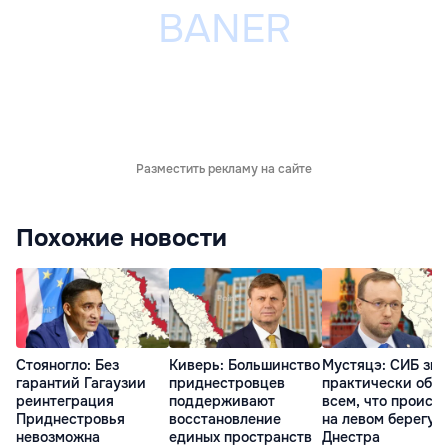
Разместить рекламу на сайте
Похожие новости
Стояногло: Без
Киверь: Большинство
Мустяцэ: СИБ зна
гарантий Гагаузии
приднестровцев
практически обо
реинтеграция
поддерживают
всем, что происх
Приднестровья
восстановление
на левом берегу
невозможна
единых пространств
Днестра