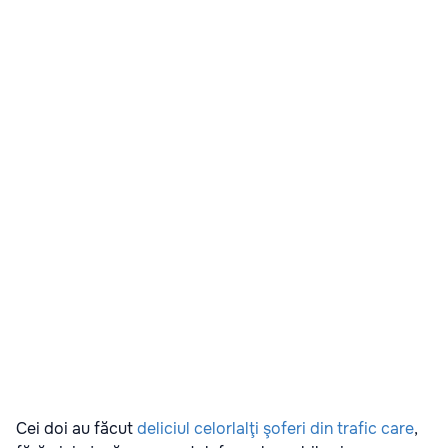
Cei doi au făcut
deliciul celorlalţi şoferi din trafic care
,