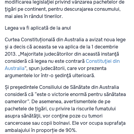
modificarea legislaţiei privind vânzarea pachetelor de
ţigări pe continent, pentru descurajarea consumului,
mai ales în rândul tinerilor.
Legea va fi aplicată de la anul
Curtea Constituțională din Australia a avizat noua lege
și a decis că aceasta se va aplica de la 1 decembrie
2013. „Majoritate judecătorilor din această instanţă
consideră că legea nu este contrară
Constituţiei din
Australia
”, spun judecătorii, care vor prezenta
argumentele lor într-o şedinţă ulterioară.
Și preşedintele Consiliului de Sănătate din Australia
consideră că “este o victorie enormă pentru sănătatea
oamenilor”. De asemenea, avertismentele de pe
pachetele de țigări, cu privire la riscurile fumatului
asupra sănătăţii, vor conţine poze cu tumori
canceroase sau copii bolnavi. Ele vor ocupa suprafața
ambalajului în proporție de 90%.