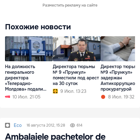
Разместить рекламу на сайте
Похожие новости
На должность
Директора тюрьмы
Директор тюрьм
генерального
№ 9 «Прункул»
№9 «Прункул»
директора
поместили под арест
задержан
«Телерадио-
на 30 суток
Антикоррупцион
Молдова» подали
прокуратурой
9 Июл. 13:23
заявки пять
10 Июл. 21:05
8 Июл. 19:32
кандидатов
Eco
16 августа 2012, 15:28
614
Ambalajele pachetelor de