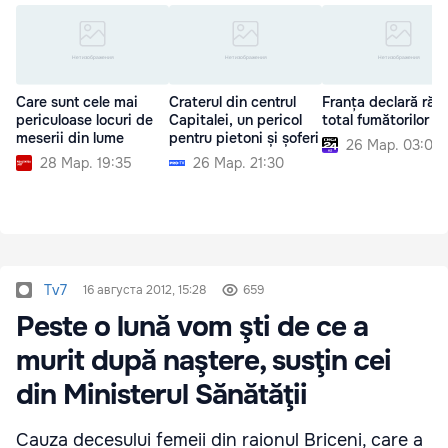
Care sunt cele mai
Craterul din centrul
Franța declară răz
periculoase locuri de
Capitalei, un pericol
total fumătorilor
meserii din lume
pentru pietoni și șoferi
26 Мар. 03:00
28 Мар. 19:35
26 Мар. 21:30
Tv7
16 августа 2012, 15:28
659
Peste o lună vom şti de ce a
murit după naştere, susţin cei
din Ministerul Sănătăţii
Cauza decesului femeii din raionul Briceni, care a