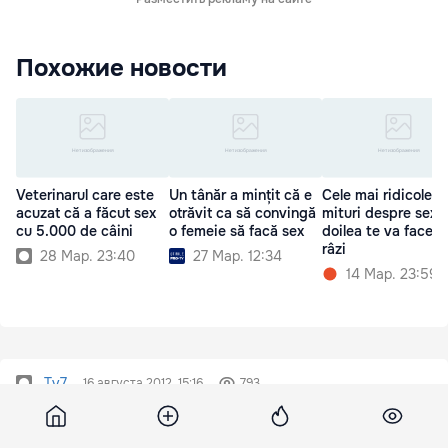
Похожие новости
Veterinarul care este
Un tânăr a mințit că e
Cele mai ridicole 7
acuzat că a făcut sex
otrăvit ca să convingă
mituri despre sex. 
cu 5.000 de câini
o femeie să facă sex
doilea te va face s
râzi
28 Мар. 23:40
27 Мар. 12:34
14 Мар. 23:59
Tv7
16 августа 2012, 15:16
793
Poliția a reținut șapte bărbați