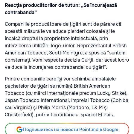
Reacţia producătorilor de tutun: „Se încurajează
contrabanda”
Companiile producătoare de țigări sunt de părere că
această măsură le va aduce pierderi colosale şi le
încalcă dreptul la proprietate intelectuală, prin
interzicerea utilizării logo-urilor. Reprezentantul British
American Tobacco, Scott McIntyre, a spus că “suntem
consternaţi. Vom respecta decizia Curţii, dar acest lucru
va duce la încurajarea contrabandei cu ţigări”.
Printre companiile care îşi vor schimba ambalajele
pachetelor de ţigări se numără British American
Tobacco (cu mărci internaţionale precum Lucky Strike),
Japan Tobacco International, Impreial Tobacco (Cohiba
sau Virginia) şi Philip Morris (Marlboro, L& M şi
Chesterfield), potrivit cotidianului spaniol El Pais.
Подпишитесь на новости Point.md в Google