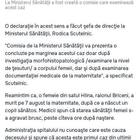
La Ministerul Sănătăţii a fost creată o comisie care examinează
acest caz
O declaraţie în acest sens a făcut şefa de direcţie la
Ministerul Sănătăţii, Rodica Scutelnic.
"Comisia de la Ministerul Sănătăţii va prezenta o
concluzie pe marginea acestui caz doar după
investigaţia morfohistopatologică /examinare la nivel
de ţesuturi/ a corpului femeii, dar şi după examinarea
documentaţiei medicale de la maternitate", a specificat
Scutelnic.
Reamintim ca, o femeie din satul Hlina, raionul Briceni, a
murit pe 7 august la maternitate, după ce a născut un
copil sănătos. Medicii spun că starea sănătăţii femeii s-
a agravat brusc, peste cîteva ore după naştere.
Administraţia spitalului nu cunoaşte care este cauza
decesului şi spune că acesta este primul caz din ultimii