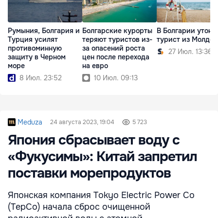
Румыния, Болгария и
Болгарские курорты
В Болгарии утону
Турция усилят
теряют туристов из-
турист из Молдо
противоминную
за опасений роста
27 Июл. 13:36
защиту в Черном
цен после перехода
море
на евро
8 Июл. 23:52
10 Июл. 09:13
Meduza
24 августа 2023, 19:04
5 723
Япония сбрасывает воду с
«Фукусимы»: Китай запретил
поставки морепродуктов
Японская компания Tokyo Electric Power Co
(TepCo) начала сброс очищенной