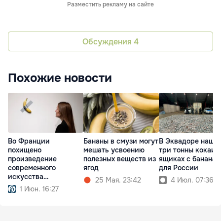
Разместить рекламу на сайте
Обсуждения
4
Похожие новости
Во Франции
Бананы в смузи могут
В Эквадоре нашл
похищено
мешать усвоению
три тонны кокаин
произведение
полезных веществ из
ящиках с банана
современного
ягод
для России
искусства
25 Мая. 23:42
4 Июл. 07:36
стоимостью $6,2 млн
1 Июн. 16:27