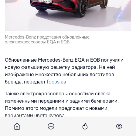
Mercedes-Benz представил обновленные
электрокроссоверы EQA и EQB.
Обновленные Mercedes-Benz EQA и EQB получили
новую фальшивую решетку радиатора. На ней
изображено множество небольших логотипов
бренда, передает
focus.ua
Также электрокроссоверы оснастили слегка
измененными передними и задними бамперами.
Помимо этого модели предложат с новыми
вариантами цвета кузова.
Информационно-развлекательная система
кроссоверов стала лучше. Она работает на