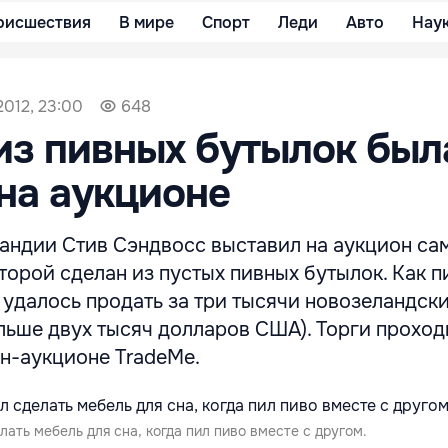
оисшествия
В мире
Спорт
Леди
Авто
Нау
2012, 23:00
648
из пивных бутылок был
на аукционе
андии Стив Сэндвосс выставил на аукцион с
оторой сделан из пустых пивных бутылок. Как 
т удалось продать за три тысячи новозеландск
льше двух тысяч долларов США). Торги проход
н-аукционе TradeMe.
ать мебель для сна, когда пил пиво вместе с другом.