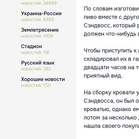
новостей:
34989
По словам изготовит
Украина-Россия
пиво вместе с друг
новостей:
8493
Сэндвосс, который 
Землетрясение
должен что-нибудь 
новостей:
1009
Стадион
Чтобы приступить к 
новостей:
119
складировал их в га
Русский язык
двадцати часов на т
новостей:
292
приятный вид.
Хорошие новости
новостей:
1721
На сборку кровати 
Сэндвосса, он был о
кроватью, однако ем
лотом за несколько 
нашла своего покуп