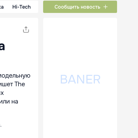
ка
Hi-Tech
Сообщить новость
а
амодельную
пишет The
их
или на