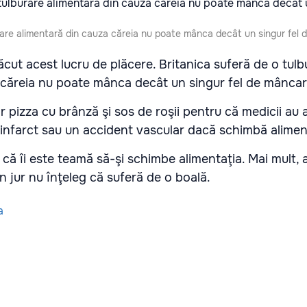
urare alimentară din cauza căreia nu poate mânca decât un singur fel
cut acest lucru de plăcere. Britanica suferă de o tulb
 căreia nu poate mânca decât un singur fel de mâncar
pizza cu brânză şi sos de roşii pentru că medicii au 
 infarct sau un accident vascular dacă schimbă alimen
ă îi este teamă să-şi schimbe alimentaţia. Mai mult, 
n jur nu înţeleg că suferă de o boală.
a