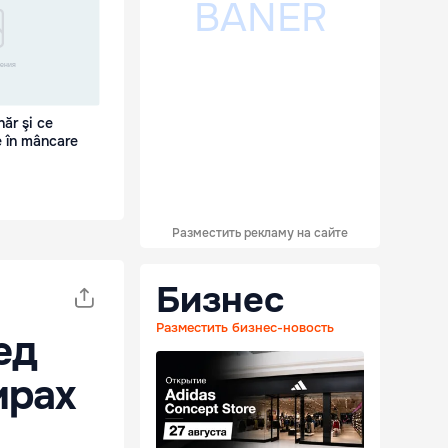
hăr şi ce
e în mâncare
Разместить рекламу на сайте
Бизнес
Разместить бизнес-новость
ед
ирах