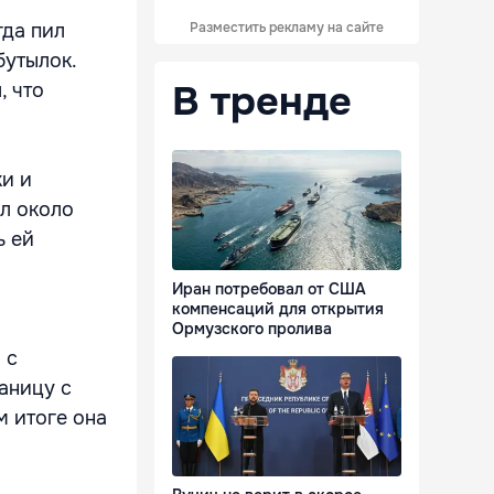
гда пил
Разместить рекламу на сайте
бутылок.
В тренде
, что
ки и
ил около
ь ей
Иран потребовал от США
компенсаций для открытия
Ормузского пролива
 с
аницу с
м итоге она