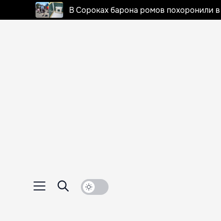
В Сороках барона ромов похоронили в