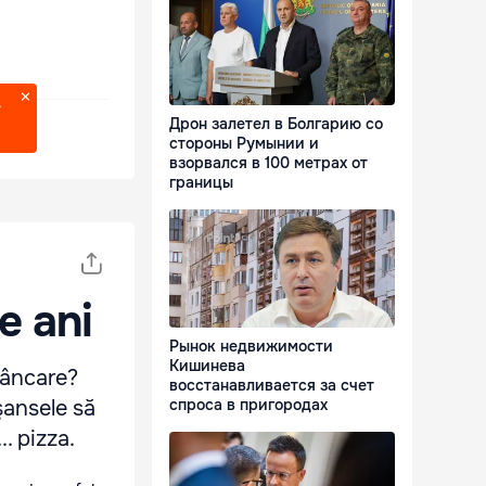
?
Дрон залетел в Болгарию со
стороны Румынии и
взорвался в 100 метрах от
границы
e ani
Рынок недвижимости
Кишинева
 mâncare?
восстанавливается за счет
şansele să
спроса в пригородах
. pizza.