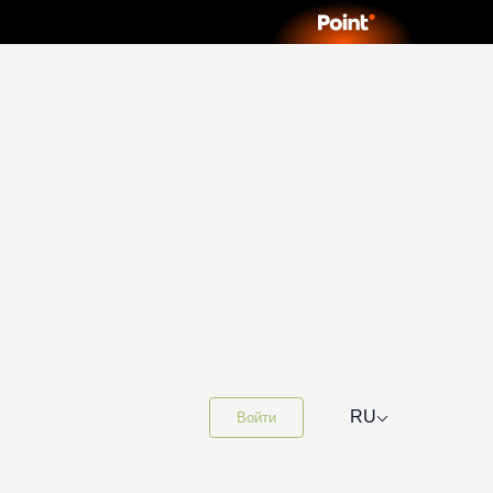
⌵
RU
Войти