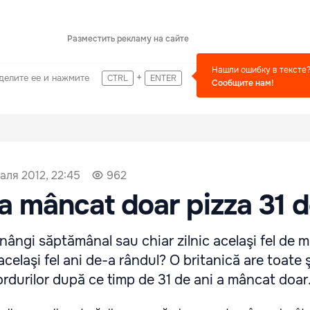
Разместить рекламу на сайте
Нашли ошибку в тексте
+
делите ее и нажмите
CTRL
ENTER
Сообщите нам!
аля 2012, 22:45
962
a mâncat doar pizza 31 d
mănângi săptămânal sau chiar zilnic acelaşi fel de
celaşi fel ani de-a rândul? O britanică are toate 
ordurilor după ce timp de 31 de ani a mâncat doar..