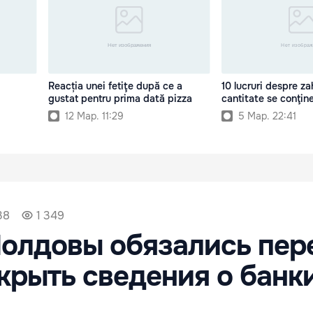
Reacția unei fetiţe după ce a
10 lucruri despre za
gustat pentru prima dată pizza
cantitate se conţin
12 Мар. 11:29
5 Мар. 22:41
38
1 349
олдовы обязались пер
рыть сведения о банк