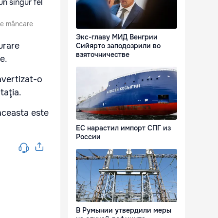
 de mâncare
Экс-главу МИД Венгрии
urare
Сийярто заподозрили во
взяточничестве
e.
avertizat-o
taţia.
aceasta este
ЕС нарастил импорт СПГ из
России
В Румынии утвердили меры