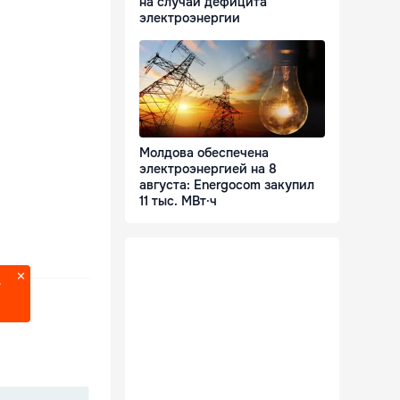
на случай дефицита
электроэнергии
Молдова обеспечена
электроэнергией на 8
августа: Energocom закупил
11 тыс. МВт·ч
?