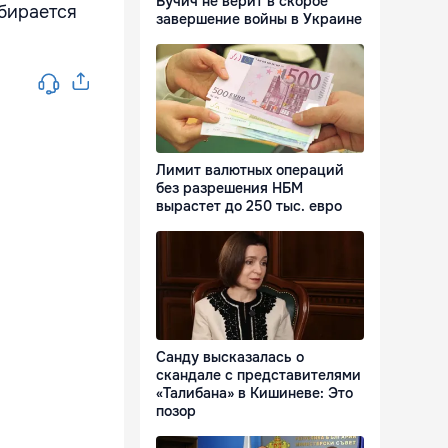
Вучич не верит в скорое
бирается
завершение войны в Украине
Лимит валютных операций
без разрешения НБМ
вырастет до 250 тыс. евро
Санду высказалась о
скандале с представителями
«Талибана» в Кишиневе: Это
позор