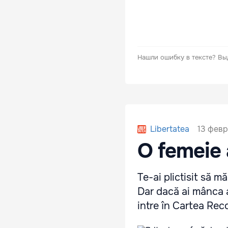
Нашли ошибку в тексте?
Вы
13 февр
Libertatea
O femeie 
Te-ai plictisit să 
Dar dacă ai mânca a
intre în Cartea Rec