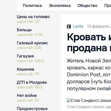
Политика
Экономика
Общество
Пр
Цены на топливо
новостей:
377
13 февраля 
Lenta
Бельцы
Кровать 
новостей:
5726
Газовый кризис
продана 
новостей:
408
Гагаузия
Житель Новой Зел
новостей:
10842
кровать, каркас к
Кишинев
Dominion Post, ло
новостей:
771
долларов (чуть бо
ДТП в Молдове
новостей:
7825
популярном онлай
Нет войне
новостей:
131
Стив Сэндвосс решил сдел
Приднестровье