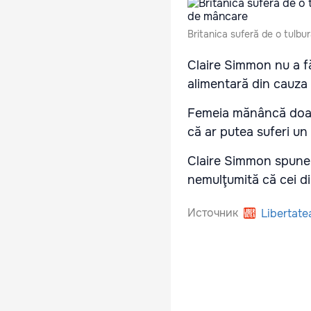
Britanica suferă de o tulb
Claire Simmon nu a fă
alimentară din cauza
Femeia mănâncă doar 
că ar putea suferi un
Claire Simmon spune c
nemulţumită că cei di
Источник
Libertate