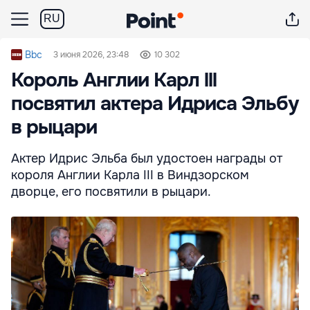
RU
Bbc
3 июня 2026, 23:48
10 302
Король Англии Карл lll
посвятил актера Идриса Эльбу
в рыцари
Актер Идрис Эльба был удостоен награды от
короля Англии Карла III в Виндзорском
дворце, его посвятили в рыцари.