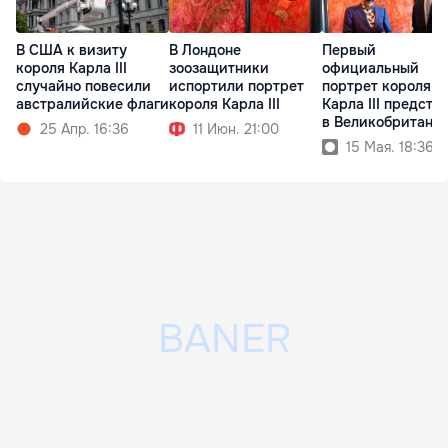
В США к визиту
В Лондоне
Первый
короля Карла III
зоозащитники
официальный
случайно повесили
испортили портрет
портрет короля
австралийские флаги
короля Карла ІІІ
Карла III предста
в Великобритани
25 Апр. 16:36
11 Июн. 21:00
15 Мая. 18:36