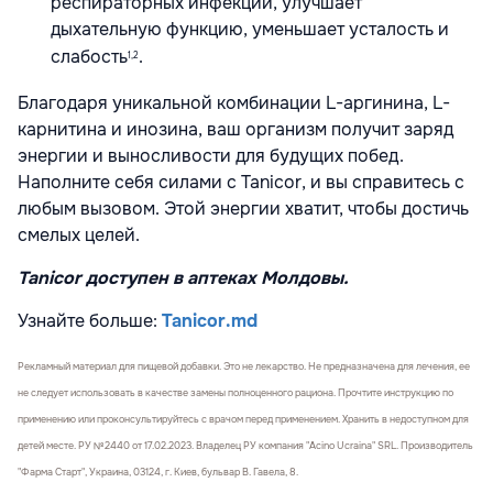
респираторных инфекций, улучшает
дыхательную функцию, уменьшает усталость и
слабость
.
1,2
Благодаря уникальной комбинации L-аргинина, L-
карнитина и инозина, ваш организм получит заряд
энергии и выносливости для будущих побед.
Наполните себя силами с Tanicor, и вы справитесь с
любым вызовом. Этой энергии хватит, чтобы достичь
смелых целей.
Tanicor доступен в аптеках Молдовы.
Узнайте больше:
Tanicor.md
Рекламный материал для пищевой добавки. Это не лекарство. Не предназначена для лечения, ее
не следует использовать в качестве замены полноценного рациона. Прочтите инструкцию по
применению или проконсультируйтесь с врачом перед применением. Хранить в недоступном для
детей месте. РУ №2440 от 17.02.2023. Владелец РУ компания "Acino Ucraina" SRL. Производитель
"Фарма Старт", Украина, 03124, г. Киев, бульвар В. Гавела, 8.