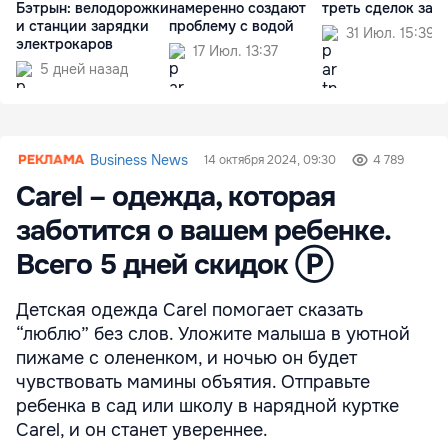
Бэтрын: велодорожки
намеренно создают
треть сделок за г
и станции зарядки
проблему с водой
31 Июл. 15:39
электрокаров
17 Июл. 13:37
5 дней назад
Business News
14 октября 2024, 09:30
4 789
Carel – одежда, которая
заботится о вашем ребенке.
Всего 5 дней скидок Ⓟ
Детская одежда Carel помогает сказать
“люблю” без слов. Уложите малыша в уютной
пижаме с олененком, и ночью он будет
чувствовать мамины объятия. Отправьте
ребенка в сад или школу в нарядной куртке
Carel, и он станет увереннее.