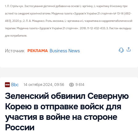
1. Л. Стрільчук. Застосування дієтичної добавки на основі L-аргініну, L-карнітину й інозину при
астенії та синдромі хронічної втоми. Медична газета «Здоров’я України 21 сторіччя» № 13-14 (482-
483), 2020 р.; 2. Л. А. Мищенко. Роль инозина, L-аргинина и L-карнитина в кардиометаболической
терапии. Медична газета «Здоров’я України 21 сторіччя». 2018; 11-12: 432-433; 3. Листок-вкладыш
для потребителя.
Источник
Business News
Bbc
14 октября 2024, 09:56
9 614
Зеленский обвинил Северную
Корею в отправке войск для
участия в войне на стороне
России