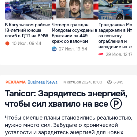
В Кагульском районе
Четверо граждан
Гражданина Мол
18-летний юноша
Молдовы осуждены в
задержали в Ита
погиб в ДТП на BMW
Британии за 449
за попытку
краж со взломом
ограбления и
10 Июл. 09:44
нападение на хоз
27 Июл. 19:54
29 Июл. 12:17
Business News
14 октября 2024, 10:00
6 849
Tanicor: Зарядитесь энергией,
чтобы сил хватило на все Ⓟ
Чтобы смелые планы становились реальностью,
нужно много сил. Забудьте о хронической
усталости и зарядитесь энергией для новых