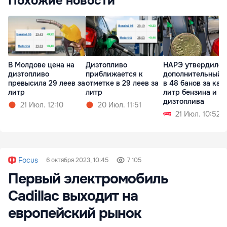
Похожие новости
В Молдове цена на
Дизтопливо
НАРЭ утвердило
дизтопливо
приближается к
дополнительный 
превысила 29 леев за
отметке в 29 леев за
в 48 банов за ка
литр
литр
литр бензина и
дизтоплива
21 Июл. 12:10
20 Июл. 11:51
21 Июл. 10:52
Focus
6 октября 2023, 10:45
7 105
Первый электромобиль
Cadillac выходит на
европейский рынок