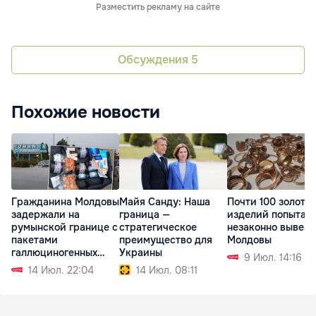
Разместить рекламу на сайте
Обсуждения
5
Похожие новости
Гражданина Молдовы
Майя Санду: Наша
Почти 100 золоты
задержали на
граница —
изделий попытал
румынской границе с
стратегическое
незаконно вывезт
пакетами
преимущество для
Молдовы
галлюциногенных
Украины
9 Июл. 14:16
грибов
14 Июл. 22:04
14 Июл. 08:11