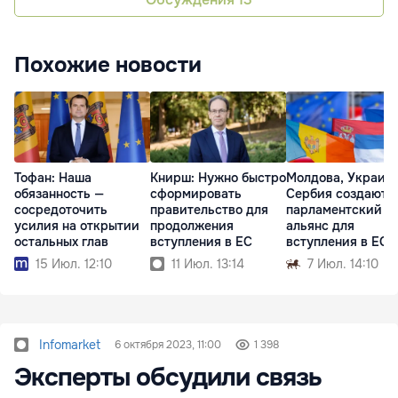
Похожие новости
Тофан: Наша
Книрш: Нужно быстро
Молдова, Украина
обязанность —
сформировать
Сербия создают
сосредоточить
правительство для
парламентский
усилия на открытии
продолжения
альянс для
остальных глав
вступления в ЕС
вступления в ЕС
15 Июл. 12:10
11 Июл. 13:14
7 Июл. 14:10
Infomarket
6 октября 2023, 11:00
1 398
Эксперты обсудили связь