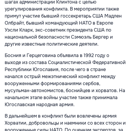
шагах администрации Клинтона с целью
урегулирования конфликта. В мероприятии также
примут участие бывший госсекретарь США Мадлен
Олбрайт, бывший командующий НАТО в Европе
Уэсли Кларк, экс-советник президента США по
национальной безопасности Сэмюэль Бергер и
другие известные политические деятели.
Босния и Герцеговина объявила в 1992 году о
выходе из состава Социалистической Федеративной
Республики Югославия, после чего в стране
начался острый межэтнический конфликт между
вооруженными формированиями сербов,
мусульман-автономистов, боснийцев и хорватов. На
начальном этапе войны участие также принимала
Югославская народная армия.
В дальнейшем в конфликт были вовлечены армия
Хорватии, добровольцы и наемники со всех сторон и
вооруженные силы НАТО. По оценкам экспертов, за