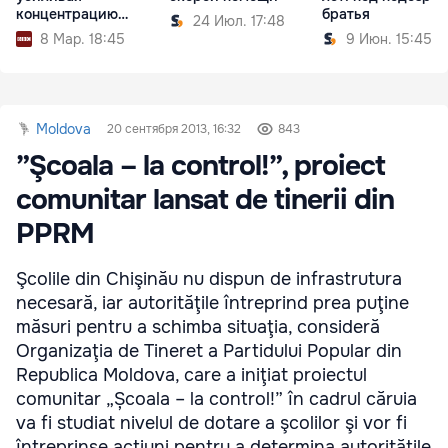
концентрацию
братья
24 Июл. 17:48
внимания
8 Мар. 18:45
9 Июн. 15:45
Moldova
20 сентября 2013, 16:32
843
”Şcoala – la control!”, proiect
comunitar lansat de tinerii din
PPRM
Şcolile din Chişinău nu dispun de infrastrutura
necesară, iar autorităţile întreprind prea puţine
măsuri pentru a schimba situaţia, consideră
Organizaţia de Tineret a Partidului Popular din
Republica Moldova, care a iniţiat proiectul
comunitar „Școala – la control!” în cadrul căruia
va fi studiat nivelul de dotare a şcolilor şi vor fi
întreprinse acţiuni pentru a determina autorităţile