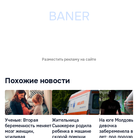
Разместить рекламу на сайте
Похожие новости
Ученые: Вторая
Жительница
На юге Молдовы
беременность меняет
Сынжереи родила
девочка
мозг женщин,
ребенка в машине
забеременела в 1
усиливая
скорой помощи
лет: под подозре