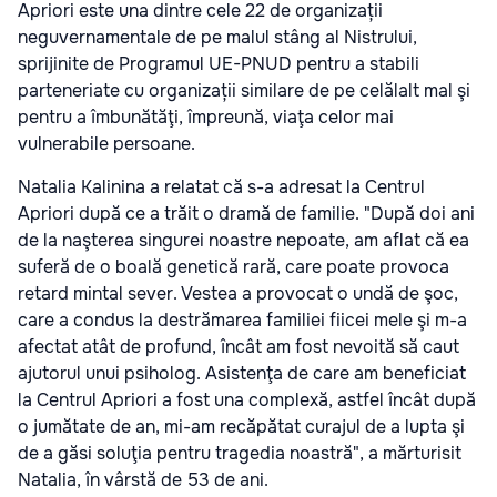
Apriori este una dintre cele 22 de organizații
neguvernamentale de pe malul stâng al Nistrului,
sprijinite de Programul UE-PNUD pentru a stabili
parteneriate cu organizații similare de pe celălalt mal şi
pentru a îmbunătăţi, împreună, viaţa celor mai
vulnerabile persoane.
Natalia Kalinina a relatat că s-a adresat la Centrul
Apriori după ce a trăit o dramă de familie. "După doi ani
de la naşterea singurei noastre nepoate, am aflat că ea
suferă de o boală genetică rară, care poate provoca
retard mintal sever. Vestea a provocat o undă de şoc,
care a condus la destrămarea familiei fiicei mele şi m-a
afectat atât de profund, încât am fost nevoită să caut
ajutorul unui psiholog. Asistenţa de care am beneficiat
la Centrul Apriori a fost una complexă, astfel încât după
o jumătate de an, mi-am recăpătat curajul de a lupta şi
de a găsi soluţia pentru tragedia noastră", a mărturisit
Natalia, în vârstă de 53 de ani.