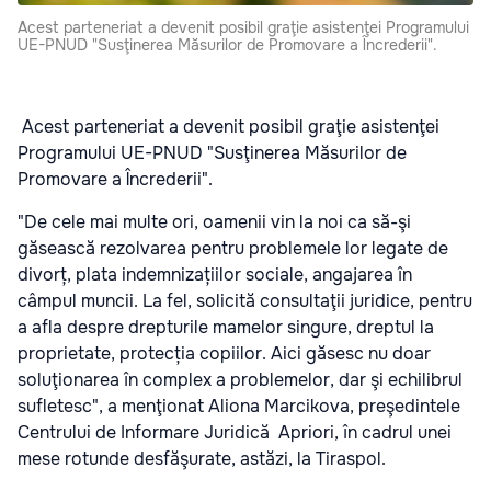
Acest parteneriat a devenit posibil graţie asistenţei Programului
UE-PNUD "Susţinerea Măsurilor de Promovare a Încrederii".
Acest parteneriat a devenit posibil graţie asistenţei
Programului UE-PNUD "Susţinerea Măsurilor de
Promovare a Încrederii".
"De cele mai multe ori, oamenii vin la noi ca să-şi
găsească rezolvarea pentru problemele lor legate de
divorț, plata indemnizațiilor sociale, angajarea în
câmpul muncii. La fel, solicită consultaţii juridice, pentru
a afla despre drepturile mamelor singure, dreptul la
proprietate, protecția copiilor. Aici găsesc nu doar
soluţionarea în complex a problemelor, dar şi echilibrul
sufletesc", a menţionat Aliona Marcikova, preşedintele
Centrului de Informare Juridică Apriori, în cadrul unei
mese rotunde desfăşurate, astăzi, la Tiraspol.