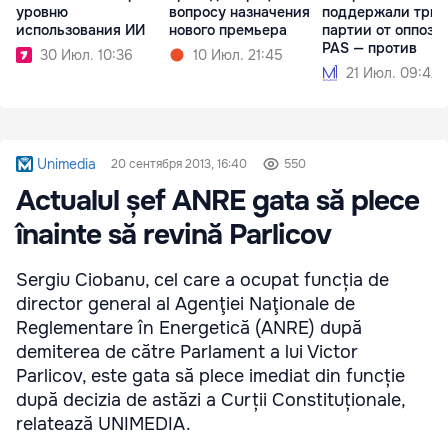
уровню
вопросу назначения
поддержали три
использования ИИ
нового премьера
партии от оппози
PAS — против
30 Июл. 10:36
10 Июл. 21:45
21 Июл. 09:42
Unimedia
20 сентября 2013, 16:40
550
Actualul șef ANRE gata să plece
înainte să revină Parlicov
Sergiu Ciobanu, cel care a ocupat funcția de
director general al Agenţiei Naţionale de
Reglementare în Energetică (ANRE) după
demiterea de către Parlament a lui Victor
Parlicov, este gata să plece imediat din funcție
după decizia de astăzi a Curții Constituționale,
relatează UNIMEDIA.