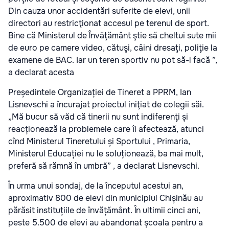
Din cauza unor accidentări suferite de elevi, unii
directori au restricţionat accesul pe terenul de sport.
Bine că Ministerul de Învăţământ ştie să cheltui sute mii
de euro pe camere video, cătuşi, câini dresaţi, poliţie la
examene de BAC. Iar un teren sportiv nu pot să-l facă ”,
a declarat acesta
Președintele Organizației de Tineret a PPRM, Ian
Lisnevschi a încurajat proiectul iniţiat de colegii săi.
„Mă bucur să văd că tinerii nu sunt indiferenţi și
reacționează la problemele care îi afectează, atunci
cînd Ministerul Tineretului și Sportului , Primaria,
Ministerul Educației nu le soluționează, ba mai mult,
preferă să rămnă în umbră” , a declarat Lisnevschi.
În urma unui sondaj, de la începutul acestui an,
aproximativ 800 de elevi din municipiul Chișinău au
părăsit instituțiile de învățământ. În ultimii cinci ani,
peste 5.500 de elevi au abandonat şcoala pentru a