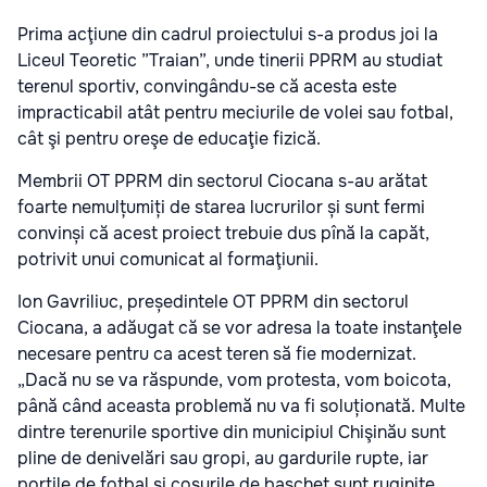
Prima acţiune din cadrul proiectului s-a produs joi la
Liceul Teoretic ”Traian”, unde tinerii PPRM au studiat
terenul sportiv, convingându-se că acesta este
impracticabil atât pentru meciurile de volei sau fotbal,
cât şi pentru oreşe de educaţie fizică.
Membrii OT PPRM din sectorul Ciocana s-au arătat
foarte nemulțumiți de starea lucrurilor și sunt fermi
convinși că acest proiect trebuie dus pînă la capăt,
potrivit unui comunicat al formaţiunii.
Ion Gavriliuc, președintele OT PPRM din sectorul
Ciocana, a adăugat că se vor adresa la toate instanţele
necesare pentru ca acest teren să fie modernizat.
„Dacă nu se va răspunde, vom protesta, vom boicota,
până când aceasta problemă nu va fi soluționată. Multe
dintre terenurile sportive din municipiul Chişinău sunt
pline de denivelări sau gropi, au gardurile rupte, iar
porţile de fotbal şi coşurile de baschet sunt ruginite.