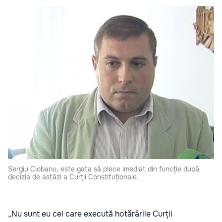
Sergiu Ciobanu, este gata să plece imediat din funcție după
decizia de astăzi a Curții Constituționale.
„Nu sunt eu cel care execută hotărârile Curții