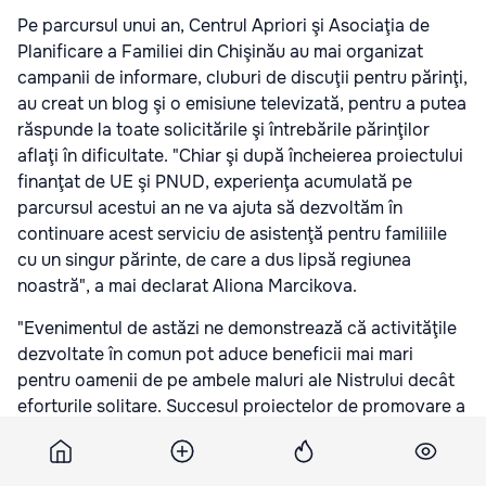
Pe parcursul unui an, Centrul Apriori şi Asociaţia de
Planificare a Familiei din Chişinău au mai organizat
campanii de informare, cluburi de discuţii pentru părinţi,
au creat un blog şi o emisiune televizată, pentru a putea
răspunde la toate solicitările şi întrebările părinţilor
aflaţi în dificultate. "Chiar şi după încheierea proiectului
finanţat de UE şi PNUD, experienţa acumulată pe
parcursul acestui an ne va ajuta să dezvoltăm în
continuare acest serviciu de asistenţă pentru familiile
cu un singur părinte, de care a dus lipsă regiunea
noastră", a mai declarat Aliona Marcikova.
"Evenimentul de astăzi ne demonstrează că activităţile
dezvoltate în comun pot aduce beneficii mai mari
pentru oamenii de pe ambele maluri ale Nistrului decât
eforturile solitare. Succesul proiectelor de promovare a
încrederii susţinute de UE şi PNUD se datorează
faptului că toate activităţile sunt identificate şi
implementate de actorii de pe ambele maluri ale