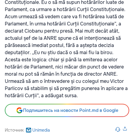
Constituționale. Eu o să mă supun hotărârilor luate de
Parlament, ca urmare a hotărârii Curții Constituționale.
Acum urmează să vedem care va fi hotărârea luată de
Parlament, în urma hotărârii Curții Constituționale”, a
declarat Ciobanu pentru presă. Mai mult decât atât,
actualul șef de la ANRE spune că el intenționează să
părăsească imediat postul, fără a aștepta decizia
deputaților. „Eu nu știu dacă o să mai fiu la birou.
Acesta este logica: chiar și până la emiterea acelor
hotărâri de Parlament, nici măcar din punct de vedere
moral nu pot să rămân în funcția de director ANRE.
Urmează să am o întrevedere și cu colegul meu Victor
Parlicov să stabilim și să pregătim punerea în aplicare a
hotărârii Curții”, a adăugat sursa.
Подпишитесь на новости Point.md в Google
Источник
Unimedia