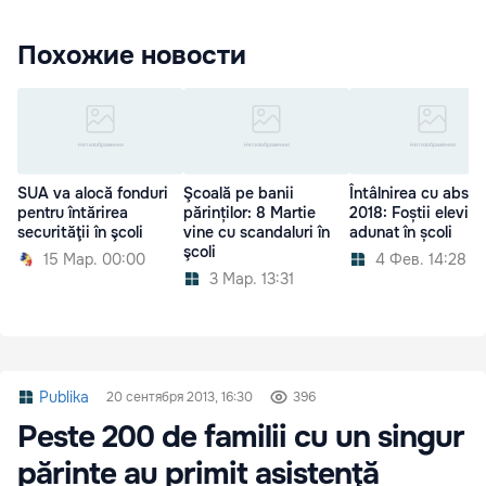
Похожие новости
SUA va alocă fonduri
Şcoală pe banii
Întâlnirea cu absolv
pentru întărirea
părinților: 8 Martie
2018: Foștii elevi s
securităţii în şcoli
vine cu scandaluri în
adunat în școli
şcoli
15 Мар. 00:00
4 Фев. 14:28
3 Мар. 13:31
Publika
20 сентября 2013, 16:30
396
Peste 200 de familii cu un singur
părinte au primit asistenţă