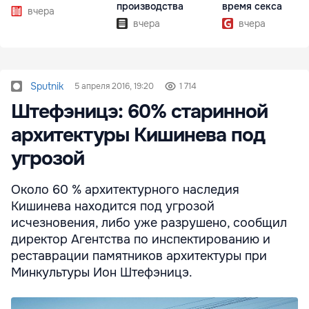
производства
время секса
вчера
вчера
вчера
Sputnik
5 апреля 2016, 19:20
1 714
Штефэницэ: 60% старинной
архитектуры Кишинева под
угрозой
Около 60 % архитектурного наследия
Кишинева находится под угрозой
исчезновения, либо уже разрушено, сообщил
директор Агентства по инспектированию и
реставрации памятников архитектуры при
Минкультуры Ион Штефэницэ.