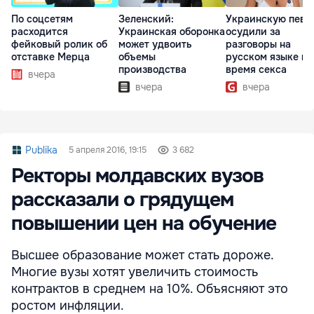
По соцсетям
Зеленский:
Украинскую певи
расходится
Украинская оборонка
осудили за
фейковый ролик об
может удвоить
разговоры на
отставке Мерца
объемы
русском языке во
производства
время секса
вчера
вчера
вчера
Publika
5 апреля 2016, 19:15
3 682
Ректоры молдавских вузов
рассказали о грядущем
повышении цен на обучение
Высшее образование может стать дороже.
Многие вузы хотят увеличить стоимость
контрактов в среднем на 10%. Объясняют это
ростом инфляции.