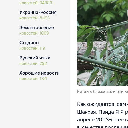
новостей:
34989
Украина-Россия
новостей:
8493
Землетрясение
новостей:
1009
Стадион
новостей:
119
Русский язык
новостей:
292
Хорошие новости
новостей:
1721
Китай в ближайшие дни в
Как ожидается, сам
Шанхая. Панда Я Я р
апреле 2003-го ее 
в качестве посланн