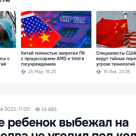
Китай полностью запретил ПК
Специалисты США 
сь с
с процессорами AMD и Intel в
ведут тайные пере
тай
госучреждениях
угрозе технологий
25 Мар. 16:20
15 Янв. 23:36
я 2023, 11:00
14 483
е ребенок выбежал на
 едва не угодил под ко