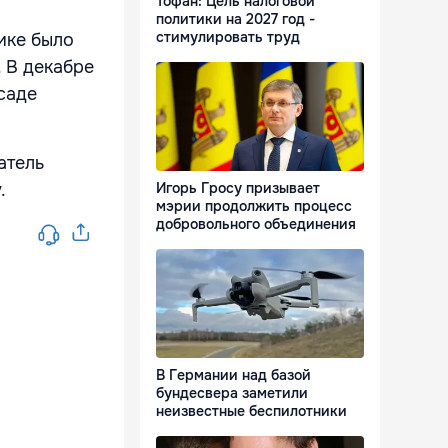
Тофан: Цель налоговой
политики на 2027 год -
стимулировать труд
ике было
. В декабре
осаде
атель
Игорь Гросу призывает
.
мэрии продолжить процесс
добровольного объединения
В Германии над базой
бундесвера заметили
неизвестные беспилотники