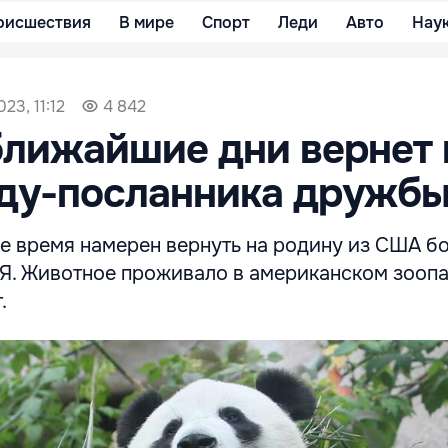
оисшествия
В мире
Спорт
Леди
Авто
Нау
23, 11:12
4 842
ближайшие дни вернет 
ду-посланника дружб
е время намерен вернуть на родину из США 
 Я. Животное проживало в американском зоопа
.