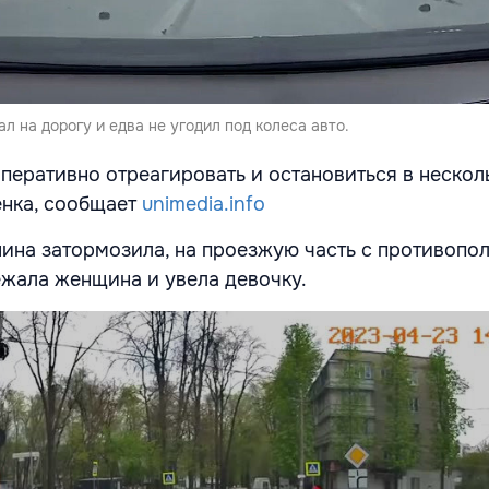
л на дорогу и едва не угодил под колеса авто.
перативно отреагировать и остановиться в нескол
енка, сообщает
unimedia.info
шина затормозила, на проезжую часть с противоп
жала женщина и увела девочку.