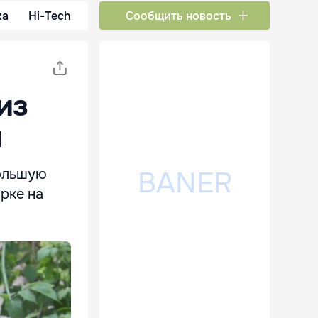
ка
Hi-Tech
Сообщить новость
из
ы
большую
рке на