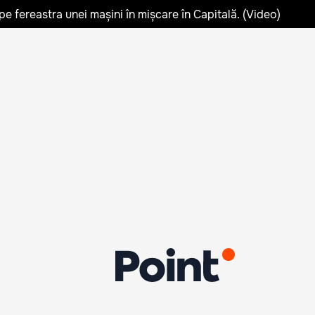
pe fereastra unei mașini în mișcare în Capitală. (Video)