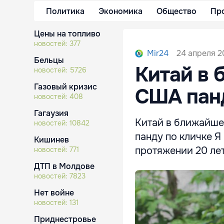
Политика
Экономика
Общество
Пр
Цены на топливо
новостей:
377
24 апреля 20
Mir24
Бельцы
Китай в 
новостей:
5726
Газовый кризис
США пан
новостей:
408
Гагаузия
Китай в ближайше
новостей:
10842
панду по кличке Я
Кишинев
протяжении 20 лет
новостей:
771
ДТП в Молдове
новостей:
7823
Нет войне
новостей:
131
Приднестровье