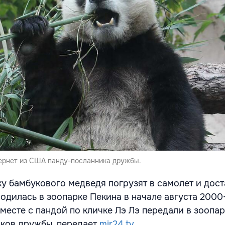
ернет из США панду-посланника дружбы.
ку бамбукового медведя погрузят в самолет и дост
одилась в зоопарке Пекина в начале августа 2000-
вместе с пандой по кличке Лэ Лэ передали в зооп
иков дружбы, передает
mir24.tv