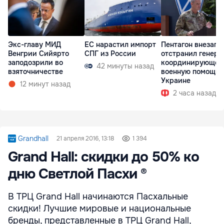
Экс-главу МИД
ЕС нарастил импорт
Пентагон внезапн
Венгрии Сийярто
СПГ из России
отстранил генера
заподозрили во
координирующег
42 минуты назад
взяточничестве
военную помощь
Украине
12 минут назад
2 часа назад
Grandhall
21 апреля 2016, 13:18
1 394
Grand Hall: скидки до 50% ко
дню Светлой Пасхи ®
В ТРЦ Grand Hall начинаются Пасхальные
скидки! Лучшие мировые и национальные
бренды, представленные в ТРЦ Grand Hall,