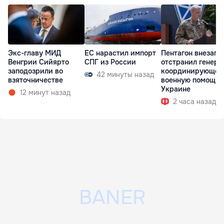
Экс-главу МИД
ЕС нарастил импорт
Пентагон внезапн
Венгрии Сийярто
СПГ из России
отстранил генера
заподозрили во
координирующег
42 минуты назад
взяточничестве
военную помощь
Украине
12 минут назад
2 часа назад