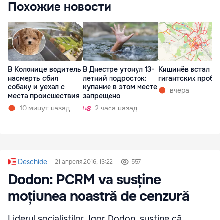
Похожие новости
В Колонице водитель
В Днестре утонул 13-
Кишинёв встал в
насмерть сбил
летний подросток:
гигантских пробк
собаку и уехал с
купание в этом месте
вчера
места происшествия
запрещено
10 минут назад
2 часа назад
Deschide
21 апреля 2016, 13:22
557
Dodon: PCRM va susține
moțiunea noastră de cenzură
Liderul socialiștilor, Igor Dodon, susține că