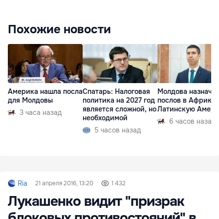
Похожие новости
Америка нашла посла
Спатарь: Налоговая
Молдова назначи
для Молдовы
политика на 2027 год
послов в Африку 
является сложной, но
Латинскую Амер
3 часа назад
необходимой
6 часов назад
5 часов назад
Ria
21 апреля 2016, 13:20
1 432
Лукашенко видит "призрак
блоковых противостояний" в