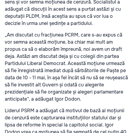
sens și vor semna moțiunea de cenzură. Socialistul a
adăugat că discuții în acest sens a purtat astăzi și cu
deputații PLDM, însă aceștia au spus că vor lua o
decizie în urma unei ședințe a partidului.
„Am discutat cu fracțiunea PCRM, care s-au expus că
vor semna această moțiune, ba chiar mai mult am
propus ca să o elaborăm împreună, noi avem un draft
deja. Astăzi am discutat deja și cu colegii din partea
Partidului Liberal Democrat. Această moțiune urmează
să fie înregistrată imediat după sărbătorile de Paște pe
data de 10 - 11 mai, în așa fel încât să nu să se reușească
să fie investit alt Guvern și odată cu alegerile
prezidențiale să fie organizate și alegeri parlamentare
anticipate”, a adăugat Igor Dodon.
Liderul PSRM a adăugat că motivul de bază al moțiunii
de cenzură este capturarea instituțiilor statului dar și
lipsa de reforme în special la capitolul social. Igor
Dodon vrea ca moțiunea să fie semnată de cel puțin 40