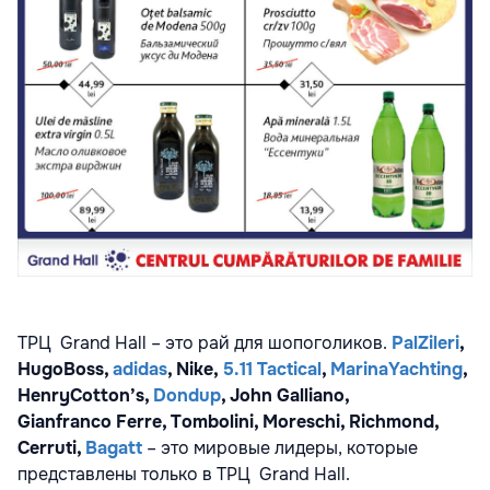
ТРЦ Grand Hall – это рай для шопоголиков.
Pal
Zileri
,
Hugo
Boss
,
adidas
,
Nike
,
5.11
Tactical
,
Marina
Yachting
,
Henry
Cotton
’
s
,
Dondup
,
John
Galliano
,
Gianfranco
Ferre
,
Tombolini
,
Moreschi
,
Richmond
,
Cerruti
,
Bagatt
– это мировые лидеры, которые
представлены только в ТРЦ Grand Hall.