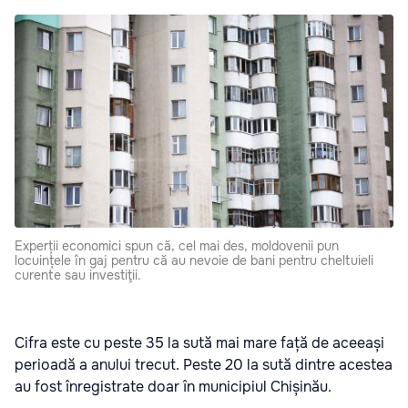
Experții economici spun că, cel mai des, moldovenii pun
locuințele în gaj pentru că au nevoie de bani pentru cheltuieli
curente sau investiţii.
Cifra este cu peste 35 la sută mai mare față de aceeași
perioadă a anului trecut. Peste 20 la sută dintre acestea
au fost înregistrate doar în municipiul Chișinău.