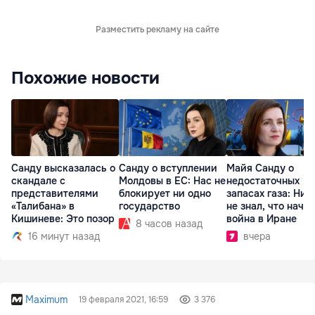
Разместить рекламу на сайте
Похожие новости
Санду высказалась о
Санду о вступлении
Майя Санду о
скандале с
Молдовы в ЕС: Нас не
недостаточных
представителями
блокирует ни одно
запасах газа: Ник
«Талибана» в
государство
не знал, что начн
Кишиневе: Это позор
война в Иране
8 часов назад
16 минут назад
вчера
Maximum
19 февраля 2021, 16:59
3 376