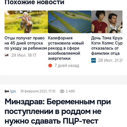
Похожие новости
Отцы получат право
Калифорния
Дочь Тома Круза 
на 45 дней отпуска
установила новый
Кэти Холмс Сури
по уходу за ребенком
рекорд в сфере
отказалась от
возобновляемой
фамилии отца
29 Июл. 18:17
энергетики
28 Июл. 21:29
7 дней назад
Ipn
19 февраля 2021, 17:15
2 485
Минздрав: Беременным при
поступлении в роддом не
нужно сдавать ПЦР-тест