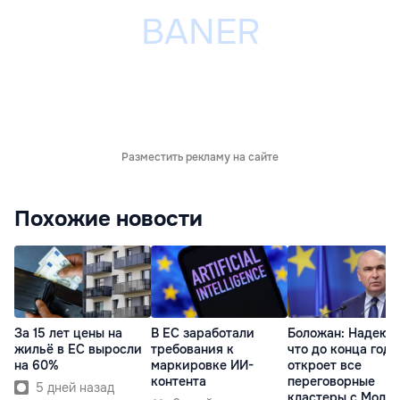
Разместить рекламу на сайте
Похожие новости
За 15 лет цены на
В ЕС заработали
Боложан: Надеюс
жильё в ЕС выросли
требования к
что до конца года
на 60%
маркировке ИИ-
откроет все
контента
переговорные
5 дней назад
кластеры с Молд