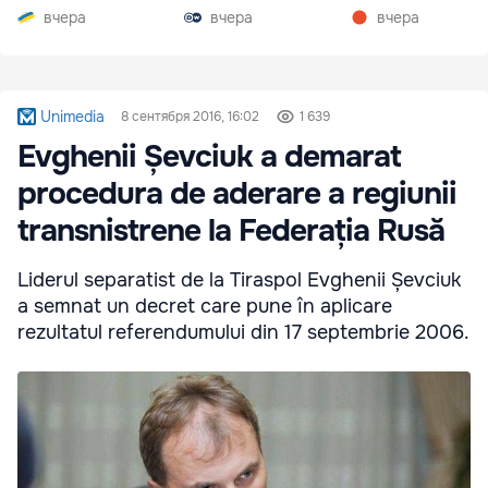
вчера
вчера
вчера
Unimedia
8 сентября 2016, 16:02
1 639
Evghenii Șevciuk a demarat
procedura de aderare a regiunii
transnistrene la Federația Rusă
Liderul separatist de la Tiraspol Evghenii Șevciuk
a semnat un decret care pune în aplicare
rezultatul referendumului din 17 septembrie 2006.