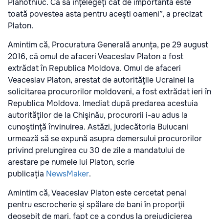
Plahotniuc. Ca să înțelegeți cât de importantă este
toată povestea asta pentru acești oameni”, a precizat
Platon.
Amintim că, Procuratura Generală anunța, pe 29 august
2016, că omul de afaceri Veaceslav Platon a fost
extrădat în Republica Moldova. Omul de afaceri
Veaceslav Platon, arestat de autorităţile Ucrainei la
solicitarea procurorilor moldoveni, a fost extrădat ieri în
Republica Moldova. Imediat după predarea acestuia
autorităţilor de la Chişinău, procurorii i-au adus la
cunoştinţă învinuirea. Astăzi, judecătoria Buiucani
urmează să se expună asupra demersului procurorilor
privind prelungirea cu 30 de zile a mandatului de
arestare pe numele lui Platon, scrie
publicația
NewsMaker
.
Amintim că, Veaceslav Platon este cercetat penal
pentru escrocherie şi spălare de bani în proporţii
deosebit de mari, fapt ce a condus la prejudicierea