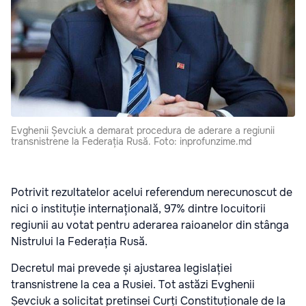
Evghenii Șevciuk a demarat procedura de aderare a regiunii
transnistrene la Federația Rusă. Foto: inprofunzime.md
Potrivit rezultatelor acelui referendum nerecunoscut de
nici o instituție internațională, 97% dintre locuitorii
regiunii au votat pentru aderarea raioanelor din stânga
Nistrului la Federația Rusă.
Decretul mai prevede și ajustarea legislației
transnistrene la cea a Rusiei. Tot astăzi Evghenii
Șevciuk a solicitat pretinsei Curți Constituționale de la