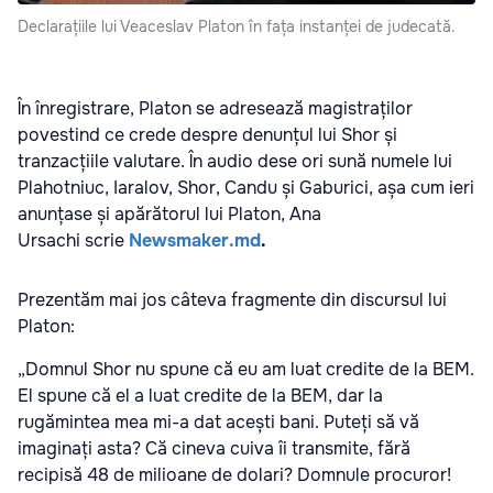
Declarațiile lui Veaceslav Platon în fața instanței de judecată.
În înregistrare, Platon se adresează magistraților
povestind ce crede despre denunțul lui Shor și
tranzacțiile valutare. În audio dese ori sună numele lui
Plahotniuc, Iaralov, Shor, Candu și Gaburici, așa cum ieri
anunțase și apărătorul lui Platon, Ana
Ursachi scrie
Newsmaker.md
.
Prezentăm mai jos câteva fragmente din discursul lui
Platon:
„Domnul Shor nu spune că eu am luat credite de la BEM.
El spune că el a luat credite de la BEM, dar la
rugămintea mea mi-a dat acești bani. Puteți să vă
imaginați asta? Că cineva cuiva îi transmite, fără
recipisă 48 de milioane de dolari? Domnule procuror!