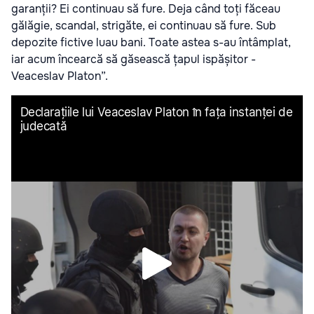
garanții? Ei continuau să fure. Deja când toți făceau
gălăgie, scandal, strigăte, ei continuau să fure. Sub
depozite fictive luau bani. Toate astea s-au întâmplat,
iar acum încearcă să găsească țapul ispășitor -
Veaceslav Platon”.