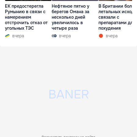
ЕК предостерегла
Нефтяное пятно у
В Британии более
Румынию в связи с
берегов Омана за
летальных исходо
намерением
несколько дней
связали с
отстрочить отказ от
увеличилось в
препаратами для
угольных ТЭС
четыре раза
похудения
вчера
вчера
вчера