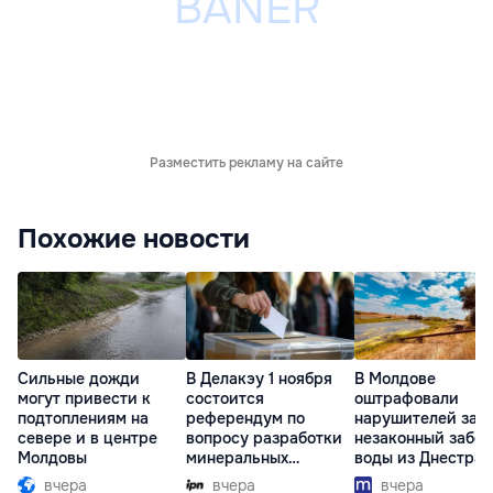
Разместить рекламу на сайте
Похожие новости
Сильные дожди
В Делакэу 1 ноября
В Молдове
могут привести к
состоится
оштрафовали
подтоплениям на
референдум по
нарушителей за
севере и в центре
вопросу разработки
незаконный забор
Молдовы
минеральных
воды из Днестра
ресурсов
вчера
вчера
вчера