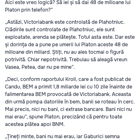
Aici este vreo logică? Să iei și să dai 48 de milioane lui
Platon prin telefon?”
„Astăzi, Victoriabank este controlată de Plahotniuc.
Clădirile sunt controlate de Plahotniuc, ele sunt
exploatate, arenda se plătește. Totul asta este. Dar este
și dorința de a pune pe umerii lui Platon aceste 48 de
milioane din miliard. Știți, nu au ales tocmai o figură
potrivită. Chiar nepotrivită. Trebuiau să aleagă vreun
Vasea, Petea, dar nu pe mine”.
„Deci, conform raportului Kroll, care a fost publicat de
Candu, BEM a primit 1,8 miliarde lei cu 10 zile înainte de
falimentarea BEM provocată de Victoriabank. Aceasta
din urmă pompa datoriile în bem, banii se roteau în cerc.
Mai precis, nici nu bani, ci extrase bancare. Bani nici nu
mai erau”, spune Platon, precizând că pentru toate
acestea plătea apoi BNM.
„Țineți minte, bani nu mai erau, iar Gaburici semna