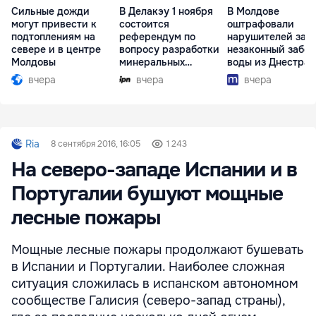
Сильные дожди
В Делакэу 1 ноября
В Молдове
могут привести к
состоится
оштрафовали
подтоплениям на
референдум по
нарушителей за
севере и в центре
вопросу разработки
незаконный забор
Молдовы
минеральных
воды из Днестра
ресурсов
вчера
вчера
вчера
Ria
8 сентября 2016, 16:05
1 243
На северо-западе Испании и в
Португалии бушуют мощные
лесные пожары
Мощные лесные пожары продолжают бушевать
в Испании и Португалии. Наиболее сложная
ситуация сложилась в испанском автономном
сообществе Галисия (северо-запад страны),