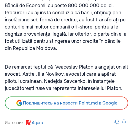
Băncii de Economii cu peste 800 000 000 de lei.
Procurorii au ajuns la concluzia că banii, obţinuţi prin
înșelăciune sub formă de credite, au fost transferaţi pe
conturile mai multor companii off-shore, pentru a le
deghiza provenienţa ilegală, iar ulterior, o parte din ei a
fost utilizată pentru stingerea unor credite în băncile
din Republica Moldova.
De remarcat faptul că Veaceslav Platon a angajat un alt
avocat. Astfel, Ilia Novikov, avocatul care a apărat
pilotul ucrainean, Nadejda Savcenko, în instanțele
judecătorești ruse va reprezenta interesele lui Platon.
Подпишитесь на новости Point.md в Google
Источник
Agora