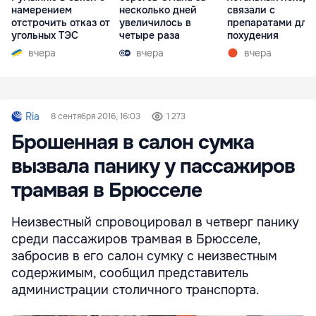
намерением
несколько дней
связали с
отстрочить отказ от
увеличилось в
препаратами для
угольных ТЭС
четыре раза
похудения
вчера
вчера
вчера
Ria
8 сентября 2016, 16:03
1 273
Брошенная в салон сумка
вызвала панику у пассажиров
трамвая в Брюсселе
Неизвестный спровоцировал в четверг панику
среди пассажиров трамвая в Брюсселе,
забросив в его салон сумку с неизвестным
содержимым, сообщил представитель
администрации столичного транспорта.