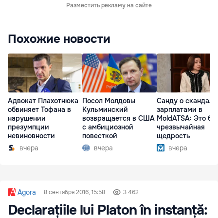
Разместить рекламу на сайте
Похожие новости
Адвокат Плахотнюка
Посол Молдовы
Санду о скандале
обвиняет Тофана в
Кульминский
зарплатами в
нарушении
возвращается в США
MoldATSA: Это бы
презумпции
с амбициозной
чрезвычайная
невиновности
повесткой
щедрость
вчера
вчера
вчера
Agora
8 сентября 2016, 15:58
3 462
Declarațiile lui Platon în instanță: