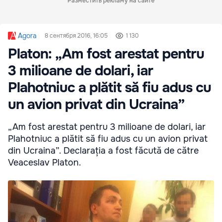
Разместить рекламу на сайте
Agora
8 сентября 2016, 16:05
1 130
Platon: „Am fost arestat pentru
3 milioane de dolari, iar
Plahotniuc a plătit să fiu adus cu
un avion privat din Ucraina”
„Am fost arestat pentru 3 milioane de dolari, iar
Plahotniuc a plătit să fiu adus cu un avion privat
din Ucraina”. Declarația a fost făcută de către
Veaceslav Platon.