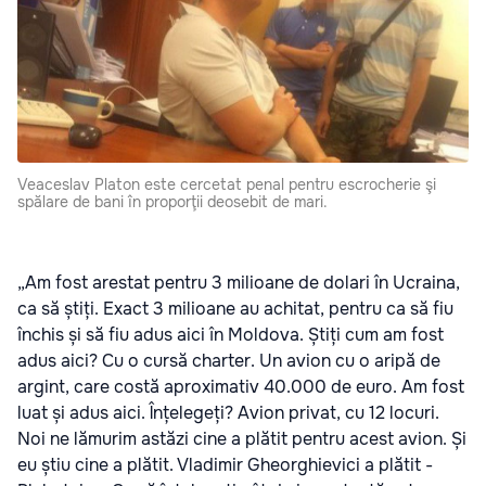
Veaceslav Platon este cercetat penal pentru escrocherie şi
spălare de bani în proporţii deosebit de mari.
„Am fost arestat pentru 3 milioane de dolari în Ucraina,
ca să știți. Exact 3 milioane au achitat, pentru ca să fiu
închis și să fiu adus aici în Moldova. Știți cum am fost
adus aici? Cu o cursă charter. Un avion cu o aripă de
argint, care costă aproximativ 40.000 de euro. Am fost
luat și adus aici. Înțelegeți? Avion privat, cu 12 locuri.
Noi ne lămurim astăzi cine a plătit pentru acest avion. Și
eu știu cine a plătit. Vladimir Gheorghievici a plătit -