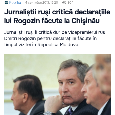
Publika
4 сентября 2013, 15:20
804
Jurnaliştii ruşi critică declaraţiile
lui Rogozin făcute la Chişinău
Jurnaliştii ruşi îl critică dur pe vicepremierul rus
Dmitri Rogozin pentru declaraţiile făcute în
timpul vizitei în Republica Moldova.