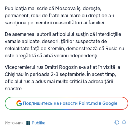
Publicaţia mai scrie că Moscova îşi doreşte,
permanent, rolul de frate mai mare cu drept de a-i
sancţiona pe membrii neascultători ai familiei.
De asemenea, autorii articolului susţin că interdicţiile
vamale aplicate, deseori, ţărilor suspectate de
neloialitate faţă de Kremlin, demonstrează că Rusia nu
este pregătită să aibă vecini independenţi.
Vicepremierul rus Dmitri Rogozin s-a aflat în vizită la
Chişinău în perioada 2-3 septembrie. În acest timp,
oficialul rus a adus mai multe critici la adresa ţării
noastre.
Подпишитесь на новости Point.md в Google
Источник
Publika