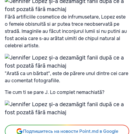
Fără artificiile cosmetice de infrumusetare, Lopez este
o femeie obisnuită si ar putea trece neobservată pe
stradă. Imaginile au făcut inconjurul lumii si nu putini au
fost aceia care s-au arătat uimiti de chipul natural al
celebrei artiste.
"Arată ca un bărbat", este de părere unul dintre cei care
au comentat fotografiile.
Tie cum ti se pare J. Lo complet nemachiată?
Подпишитесь на новости Point.md в Google