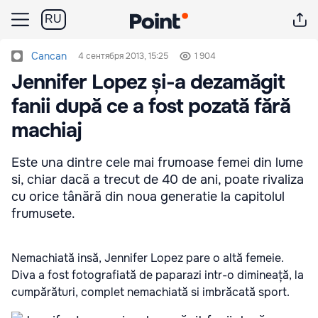
RU
Cancan
4 сентября 2013, 15:25
1 904
Jennifer Lopez și-a dezamăgit
fanii după ce a fost pozată fără
machiaj
Este una dintre cele mai frumoase femei din lume
si, chiar dacă a trecut de 40 de ani, poate rivaliza
cu orice tânără din noua generatie la capitolul
frumusete.
Nemachiată insă, Jennifer Lopez pare o altă femeie.
Diva a fost fotografiată de paparazi intr-o dimineață, la
cumpărături, complet nemachiată si imbrăcată sport.