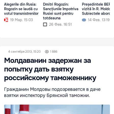
Alegerile din Rusia:
Dmitri Rogozin:
Președintele BERD
Rogozin se laudă cu
Sancțiunile împotriva
vizită în R. Moldov
votul transnistrenilor
Rusiei sunt pentru
Subiectele aborda
totdeauna
19 Мар. 15:03
14 Фев. 13:19
26 Фев. 16:51
4 сентября 2013, 15:20
1 886
Молдаванин задержан за
попытку дать взятку
российскому таможеннику
Гражданин Молдовы подозревается в даче
взятки инспектору Брянской таможни.