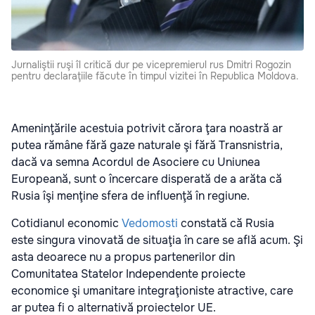
Jurnaliştii ruşi îl critică dur pe vicepremierul rus Dmitri Rogozin
pentru declaraţiile făcute în timpul vizitei în Republica Moldova.
Ameninţările acestuia potrivit cărora ţara noastră ar
putea rămâne fără gaze naturale şi fără Transnistria,
dacă va semna Acordul de Asociere cu Uniunea
Europeană, sunt o încercare disperată de a arăta că
Rusia îşi menţine sfera de influenţă în regiune.
Cotidianul economic
Vedomosti
constată că Rusia
este singura vinovată de situaţia în care se află acum. Şi
asta deoarece nu a propus partenerilor din
Comunitatea Statelor Independente proiecte
economice şi umanitare integraţioniste atractive, care
ar putea fi o alternativă proiectelor UE.