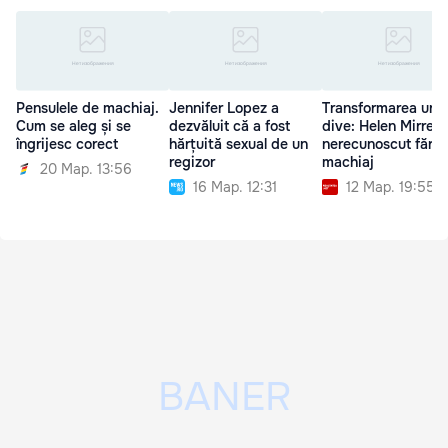
Pensulele de machiaj.
Jennifer Lopez a
Transformarea une
Cum se aleg și se
dezvăluit că a fost
dive: Helen Mirren,
îngrijesc corect
hărțuită sexual de un
nerecunoscut fără
regizor
machiaj
20 Мар. 13:56
16 Мар. 12:31
12 Мар. 19:55