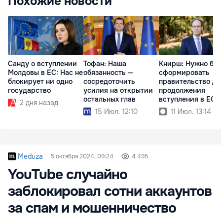
Похожие новости
Санду о вступлении
Тофан: Наша
Книрш: Нужно бы
Молдовы в ЕС: Нас не
обязанность —
сформировать
блокирует ни одно
сосредоточить
правительство дл
государство
усилия на открытии
продолжения
остальных глав
вступления в ЕС
2 дня назад
15 Июл. 12:10
11 Июл. 13:14
Meduza
5 октября 2024, 09:24
4 495
YouTube случайно
заблокировал сотни аккаунтов
за спам и мошенничество