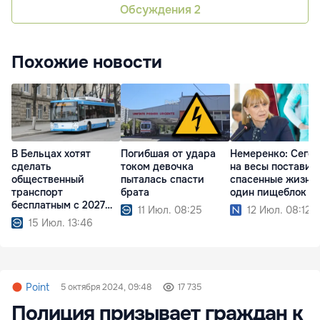
Обсуждения
2
Похожие новости
В Бельцах хотят
Погибшая от удара
Немеренко: Сего
сделать
током девочка
на весы поставил
общественный
пыталась спасти
спасенные жизни
транспорт
брата
один пищеблок
бесплатным с 2027
11 Июл. 08:25
12 Июл. 08:12
года
15 Июл. 13:46
Point
5 октября 2024, 09:48
17 735
Полиция призывает граждан к