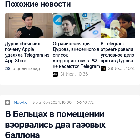
Похожие новости
Дуров объяснил,
Ограничения для
В Telegram
почему Apple
Дурова, внесенного в
отреагировали на
удаляла Telegram из
список
уголовное дело
App Store
«террористов» в РФ,
против Дурова
не касаются Telegram
5 дней назад
29 Июл. 10:48
31 Июл. 10:36
Newtv
5 октября 2024, 10:00
10 772
В Бельцах в помещении
взорвались два газовых
баллона