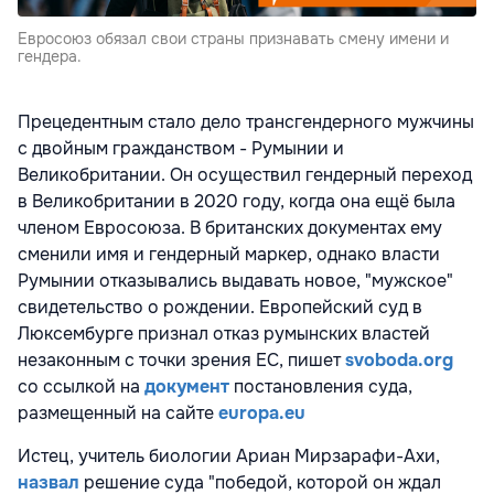
Евросоюз обязал свои страны признавать смену имени и
гендера.
Прецедентным стало дело трансгендерного мужчины
с двойным гражданством - Румынии и
Великобритании. Он осуществил гендерный переход
в Великобритании в 2020 году, когда она ещё была
членом Евросоюза. В британских документах ему
сменили имя и гендерный маркер, однако власти
Румынии отказывались выдавать новое, "мужское"
свидетельство о рождении. Европейский суд в
Люксембурге признал отказ румынских властей
незаконным с точки зрения ЕС, пишет
svoboda.org
со ссылкой на
документ
постановления суда,
размещенный на сайте
europa.eu
Истец, учитель биологии Ариан Мирзарафи-Ахи,
назвал
решение суда "победой, которой он ждал