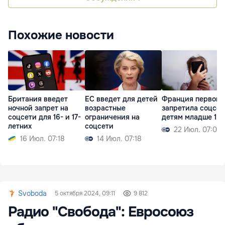
Похожие новости
Британия введет
ЕС введет для детей
Франция первой 
ночной запрет на
возрастные
запретила соцсет
соцсети для 16- и 17-
ограничения на
детям младше 15 
летних
соцсети
22 Июл. 07:09
16 Июл. 07:18
14 Июл. 07:18
Svoboda
5 октября 2024, 09:11
9 812
Радио "Свобода": Евросоюз