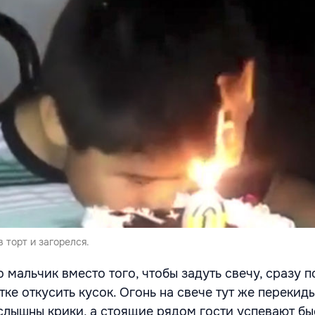
 торт и загорелся.
о мальчик вместо того, чтобы задуть свечу, сразу 
тке откусить кусок. Огонь на свече тут же перекид
 слышны крики, а стоящие рядом гости успевают б