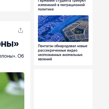
Германии студента требуют
изменений в миграционной
политике
оны»
Пентагон обнародовал новые
рассекреченные видео
неопознанных аномальных
елоны». Об
явлений