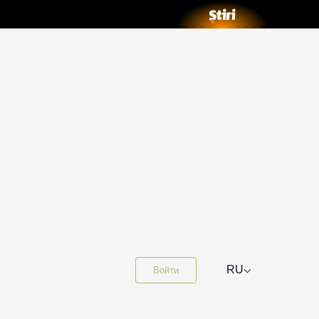
⌵
RU
Войти