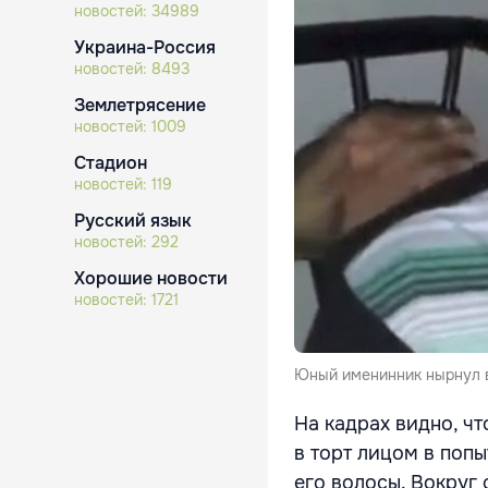
новостей:
34989
Украина-Россия
новостей:
8493
Землетрясение
новостей:
1009
Стадион
новостей:
119
Русский язык
новостей:
292
Хорошие новости
новостей:
1721
Юный именинник нырнул в
На кадрах видно, чт
в торт лицом в попы
его волосы. Вокруг