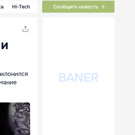
ка
Hi-Tech
Сообщить новость
 и
аклонился
имание