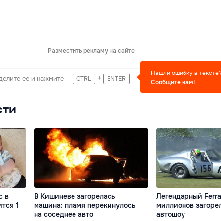
Разместить рекламу на сайте
Нашли ошибку в тексте
+
делите ее и нажмите
CTRL
ENTER
Сообщите нам!
сти
с в
В Кишиневе загорелась
Легендарный Ferrar
тся 1
машина: пламя перекинулось
миллионов загоре
на соседнее авто
автошоу