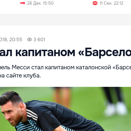
26 Дек. 15:50
11 Сен. 22:12
018, 20:55
3 601
ал капитаном «Барсел
ль Месси стал капитаном каталонской «Барс
а сайте клуба.