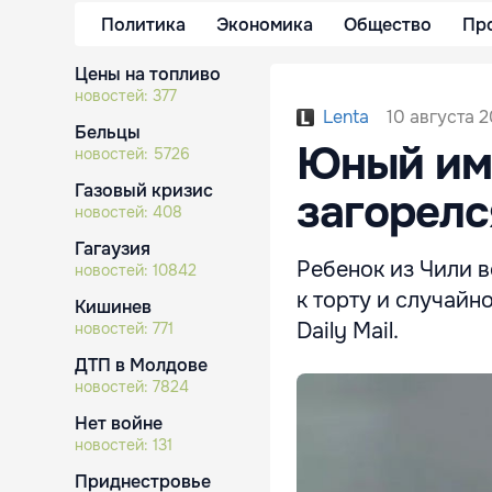
Политика
Экономика
Общество
Пр
Цены на топливо
новостей:
377
10 августа 2
Lenta
Бельцы
Юный име
новостей:
5726
Газовый кризис
загорелс
новостей:
408
Гагаузия
Ребенок из Чили 
новостей:
10842
к торту и случайн
Кишинев
Daily Mail.
новостей:
771
ДТП в Молдове
новостей:
7824
Нет войне
новостей:
131
Приднестровье