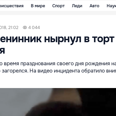
оисшествия
В мире
Спорт
Леди
Авто
Нау
018, 21:02
4 044
нинник нырнул в торт
я
во время празднования своего дня рождения н
о загорелся. На видео инцидента обратило вн