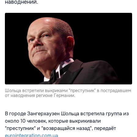
наводнений.
Шольца встретили выкриками "преступник" в пострадавшем
от наводнения регионе Германии.
В городе Зангерхаузен Шольца встретила группа из
около 10 человек, которые выкрикивали
"преступник" и "возвращайся назад", передаёт
eurointegration.com.ua