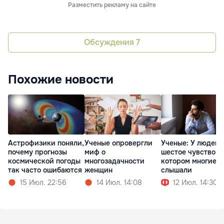
Разместить рекламу на сайте
Обсуждения
7
Похожие новости
Астрофизики поняли,
Ученые опровергли
Ученые: У людей 
почему прогнозы
миф о
шестое чувство, о
космической погоды
многозадачности
котором многие н
так часто ошибаются
женщин
слышали
15 Июл. 22:56
14 Июл. 14:08
12 Июл. 14:30