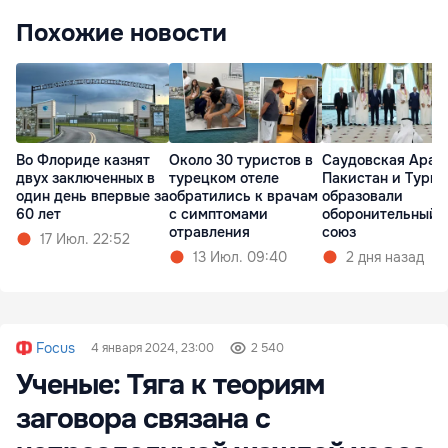
Похожие новости
Во Флориде казнят
Около 30 туристов в
Саудовская Арав
двух заключенных в
турецком отеле
Пакистан и Турц
один день впервые за
обратились к врачам
образовали
60 лет
с симптомами
оборонительный
отравления
союз
17 Июл. 22:52
13 Июл. 09:40
2 дня назад
Focus
4 января 2024, 23:00
2 540
Ученые: Тяга к теориям
заговора связана с