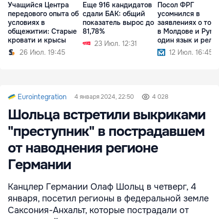
Учащийся Центра
Еще 916 кандидатов
Посол ФРГ
передового опыта об
сдали БАК: общий
усомнился в
условиях в
показатель вырос до
заявлениях о том,
общежитии: Старые
81,78%
в Молдове и Рум
кровати и крысы
один язык и рели
23 Июл. 12:31
26 Июл. 19:45
12 Июл. 16:45
Eurointegration
4 января 2024, 22:50
4 028
Шольца встретили выкриками
"преступник" в пострадавшем
от наводнения регионе
Германии
Канцлер Германии Олаф Шольц в четверг, 4
января, посетил регионы в федеральной земле
Саксония-Анхальт, которые пострадали от