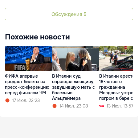
Обсуждения
5
Похожие новости
ФИФА впервые
В Италии суд
В Италии арестов
продаст билеты на
оправдал женщину,
18-летнего
пресс-конференцию
задушившую мать с
гражданина
перед финалом ЧМ
болезнью
Молдовы: устрои
Альцгеймера
погром в баре с
17 Июл. 22:23
мачете
14 Июл. 23:08
13 Июл. 13:57