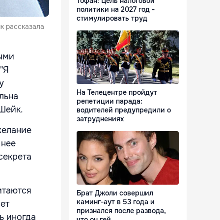
Тофан: Цель налоговой
политики на 2027 год -
стимулировать труд
к рассказала
ыми
"Я
у
На Телецентре пройдут
ольна
репетиции парада:
Шейк.
водителей предупредили о
затруднениях
желание
 нее
секрета
итаются
Брат Джоли совершил
каминг-аут в 53 года и
нет
признался после развода,
ь иногда
что он гей