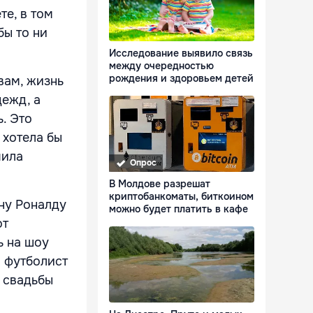
те, в том
бы то ни
Исследование выявило связь
между очередностью
рождения и здоровьем детей
вам, жизнь
дежд, а
. Это
 хотела бы
чила
Опрос
В Молдове разрешат
криптобанкоматы, биткоином
ну Роналду
можно будет платить в кафе
от
ь на шоу
й футболист
 свадьбы