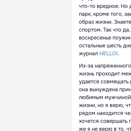
что-то вредное. Но 
парк, кроме того, з
образ жизни. Знаете
спортом. Так что да
воскресенье поужин
остальные шесть дн
журнал
HELLO!
.
Из-за напряженного
жизнь проходит меж
удается совмещать 
она вынуждена прин
любимым мужчиной: 
жизни, но я верю, ч
рядом находится че
хочется совершать 
же я не верю в то, 