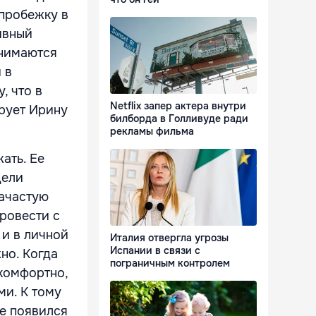
 пробежку в
ивный
анимаются
 в
, что в
Netflix запер актера внутри
ирует Ирину
билборда в Голливуде ради
рекламы фильма
ать. Ее
дели
зачастую
ровести с
 и в личной
Италия отвергла угрозы
Испании в связи с
жно. Когда
пограничным контролем
 комфортно,
ми. К тому
ее появился