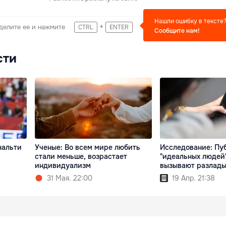
Нашли ошибку в тексте
+
делите ее и нажмите
CTRL
ENTER
Сообщите нам!
сти
нальти
Ученые: Во всем мире любить
Исследование: Пу
стали меньше, возрастает
"идеальных людей"
индивидуализм
вызывают разлады
31 Мая. 22:00
19 Апр. 21:38