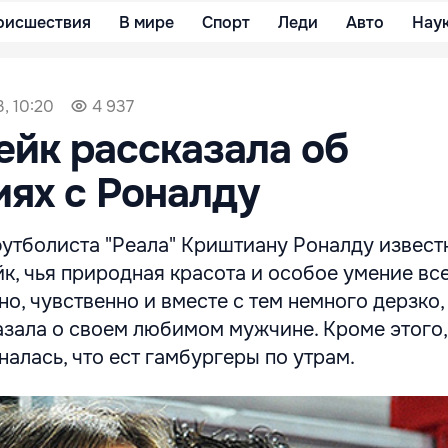
оисшествия
В мире
Спорт
Леди
Авто
Нау
, 10:20
4 937
йк рассказала об
ях с Роналду
утболиста "Реала" Криштиану Роналду извест
к, чья природная красота и особое умение вс
но, чувственно и вместе с тем немного дерзко,
азала о своем любимом мужчине. Кроме этого,
алась, что ест гамбургеры по утрам.