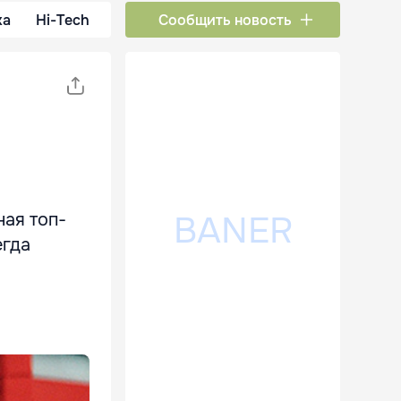
ка
Hi-Tech
Сообщить новость
ная топ-
егда