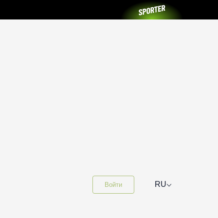
⌵
RU
Войти