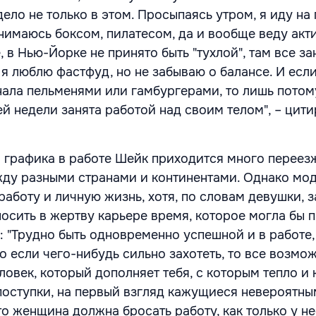
дело не только в этом. Просыпаясь утром, я иду на
анимаюсь боксом, пилатесом, да и вообще веду акт
, в Нью-Йорке не принято быть "тухлой", там все з
, я люблю фастфуд, но не забываю о балансе. И если
ала пельменями или гамбургерами, то лишь потому
ей недели занята работой над своим телом", – цит
 графика в работе Шейк приходится много переезж
ду разными странами и континентами. Однако мо
работу и личную жизнь, хотя, по словам девушки, 
осить в жертву карьере время, которое могла бы п
"Трудно быть одновременно успешной и в работе,
то если чего-нибудь сильно захотеть, то все возмо
ловек, который дополняет тебя, с которым тепло и
поступки, на первый взгляд кажущиеся невероятны
что женщина должна бросать работу, как только у н