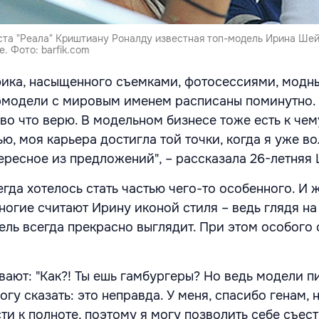
ста "Реала" Криштиану Роналду известная топ-модель Ирина Шей
 Фото: barfik.com
фика, насыщенного съемками, фотосессиями, модн
рмодели с мировым именем расписаны поминутно. 
 во что верю. В модельном бизнесе тоже есть к чем
ью, моя карьера достигла той точки, когда я уже в
ересное из предложений", – рассказала 26-летняя 
егда хотелось стать частью чего-то особенного. И 
ногие считают Ирину иконой стиля – ведь глядя на
ель всегда прекрасно выглядит. При этом особого 
вают: "Как?! Ты ешь гамбургеры? Но ведь модели п
огу сказать: это неправда. У меня, спасибо генам, 
и к полноте, поэтому я могу позволить себе съест