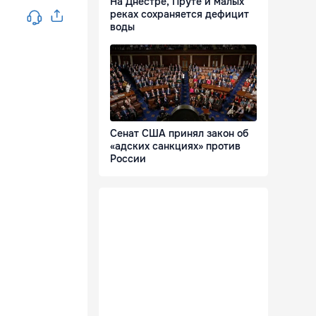
На Днестре, Пруте и малых
реках сохраняется дефицит
воды
Сенат США принял закон об
«адских санкциях» против
России