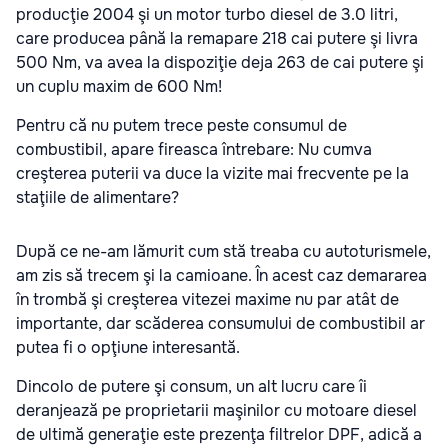
producţie 2004 şi un motor turbo diesel de 3.0 litri,
care producea până la remapare 218 cai putere şi livra
500 Nm, va avea la dispoziţie deja 263 de cai putere şi
un cuplu maxim de 600 Nm!
Pentru că nu putem trece peste consumul de
combustibil, apare fireasca întrebare: Nu cumva
creşterea puterii va duce la vizite mai frecvente pe la
staţiile de alimentare?
După ce ne-am lămurit cum stă treaba cu autoturismele,
am zis să trecem şi la camioane. În acest caz demararea
în trombă şi creşterea vitezei maxime nu par atât de
importante, dar scăderea consumului de combustibil ar
putea fi o opţiune interesantă.
Dincolo de putere şi consum, un alt lucru care îi
deranjează pe proprietarii maşinilor cu motoare diesel
de ultimă generaţie este prezenţa filtrelor DPF, adică a