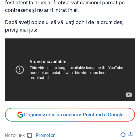
fost atent la drum ar fi observat camionul parcat pe
contrasens şi nu ar fi intrat în el.
Dacă aveţi obiceiul să vă luaţi ochii de la drum des,
priviţi mai jos:
Подпишитесь на новости Point.md в Google
Источник
Promotor