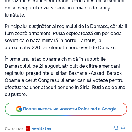
de război în estul Mediteranei, unde acestea se succed
de la începutul crizei siriene, în urmă cu doi ani şi
jumătate.
Principalul susţinător al regimului de la Damasc, căruia îi
furnizează armament, Rusia exploatează din perioada
sovietică o bază militară în portul Tartous, la
aproximativ 220 de kilometri nord-vest de Damasc.
În urma unui atac cu arma chimică în suburbiile
Damascului, pe 21 august, atribuit de către americani
regimului preşedintelui sirian Bashar al-Assad, Barack
Obama a cerut Congresului american să voteze pentru
efectuarea unor atacuri aeriene în Siria. Rusia se opune
cu putere.
Подпишитесь на новости Point.md в Google
Источник
Realitatea