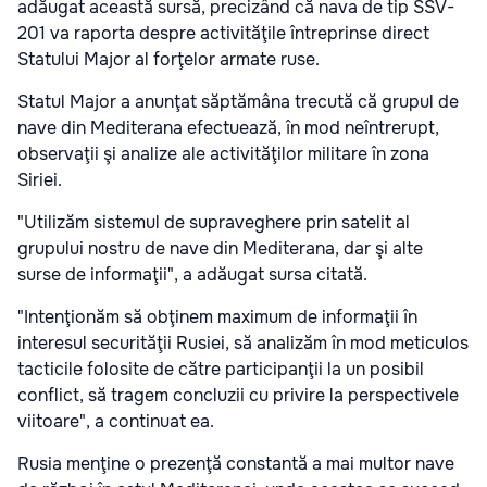
adăugat această sursă, precizând că nava de tip SSV-
201 va raporta despre activităţile întreprinse direct
Statului Major al forţelor armate ruse.
Statul Major a anunţat săptămâna trecută că grupul de
nave din Mediterana efectuează, în mod neîntrerupt,
observaţii şi analize ale activităţilor militare în zona
Siriei.
"Utilizăm sistemul de supraveghere prin satelit al
grupului nostru de nave din Mediterana, dar şi alte
surse de informaţii", a adăugat sursa citată.
"Intenţionăm să obţinem maximum de informaţii în
interesul securităţii Rusiei, să analizăm în mod meticulos
tacticile folosite de către participanţii la un posibil
conflict, să tragem concluzii cu privire la perspectivele
viitoare", a continuat ea.
Rusia menţine o prezenţă constantă a mai multor nave