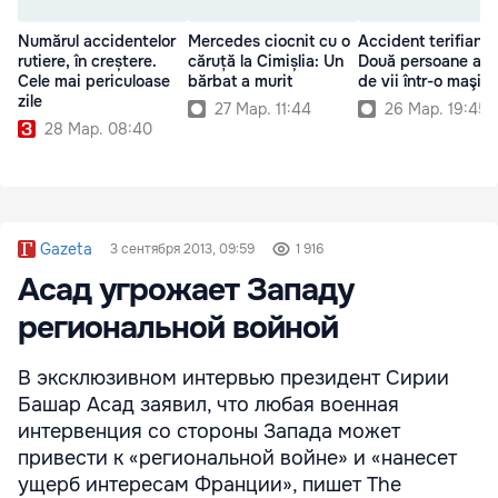
Numărul accidentelor
Mercedes ciocnit cu o
Accident terifiant:
rutiere, în creștere.
căruță la Cimișlia: Un
Două persoane au 
Cele mai periculoase
bărbat a murit
de vii într-o maşin
zile
27 Мар. 11:44
26 Мар. 19:45
28 Мар. 08:40
Gazeta
3 сентября 2013, 09:59
1 916
Асад угрожает Западу
региональной войной
В эксклюзивном интервью президент Сирии
Башар Асад заявил, что любая военная
интервенция со стороны Запада может
привести к «региональной войне» и «нанесет
ущерб интересам Франции», пишет The