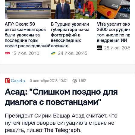
АГУ: Около 50
В Турции уволили
Visa уволит около
автоэкзаменаторов
губернатора из-за
2600 сотрудников
были уволены за
фотографий в
том числе по при
последние годы
велосипедных
внедрения ИИ
после расследований
лосинах
28 Июл. 20:56
15 Июл. 20:10
24 Июл. 20:45
Gazeta
3 сентября 2013, 10:01
1 812
Асад: "Слишком поздно для
диалога с повстанцами"
Президент Сирии Башар Асад считает, что
путем переговоров ситуацию в стране не
решить, пишет The Telegraph.