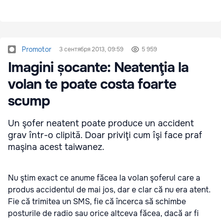
Promotor
3 сентября 2013, 09:59
5 959
Imagini șocante: Neatenţia la
volan te poate costa foarte
scump
Un şofer neatent poate produce un accident
grav într-o clipită. Doar priviţi cum îşi face praf
maşina acest taiwanez.
Nu ştim exact ce anume făcea la volan şoferul care a
produs accidentul de mai jos, dar e clar că nu era atent.
Fie că trimitea un SMS, fie că încerca să schimbe
posturile de radio sau orice altceva făcea, dacă ar fi