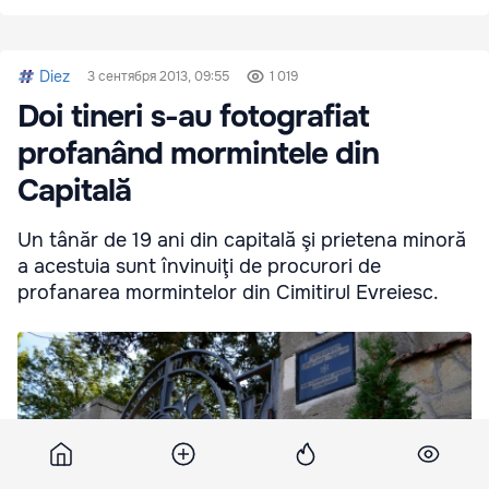
Diez
3 сентября 2013, 09:55
1 019
Doi tineri s-au fotografiat
profanând mormintele din
Capitală
Un tânăr de 19 ani din capitală şi prietena minoră
a acestuia sunt învinuiţi de procurori de
profanarea mormintelor din Cimitirul Evreiesc.