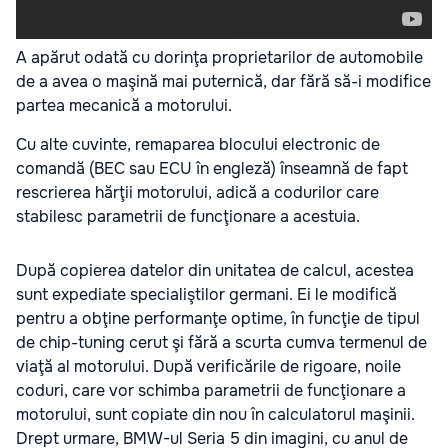
A apărut odată cu dorinţa proprietarilor de automobile
de a avea o maşină mai puternică, dar fără să-i modifice
partea mecanică a motorului.
Cu alte cuvinte, remaparea blocului electronic de
comandă (BEC sau ECU în engleză) înseamnă de fapt
rescrierea hărţii motorului, adică a codurilor care
stabilesc parametrii de funcţionare a acestuia.
După copierea datelor din unitatea de calcul, acestea
sunt expediate specialiştilor germani. Ei le modifică
pentru a obţine performanţe optime, în funcţie de tipul
de chip-tuning cerut şi fără a scurta cumva termenul de
viaţă al motorului. După verificările de rigoare, noile
coduri, care vor schimba parametrii de funcţionare a
motorului, sunt copiate din nou în calculatorul maşinii.
Drept urmare, BMW-ul Seria 5 din imagini, cu anul de