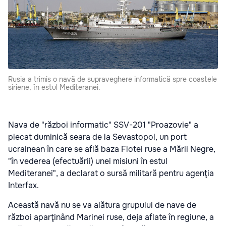
Rusia a trimis o navă de supraveghere informatică spre coastele
siriene, în estul Mediteranei.
Nava de "război informatic" SSV-201 "Proazovie" a
plecat duminică seara de la Sevastopol, un port
ucrainean în care se află baza Flotei ruse a Mării Negre,
"în vederea (efectuării) unei misiuni în estul
Mediteranei", a declarat o sursă militară pentru agenţia
Interfax.
Această navă nu se va alătura grupului de nave de
război aparţinând Marinei ruse, deja aflate în regiune, a