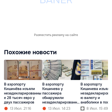
Разместить рекламу на сайте
Похожие новости
В аэропорту
В аэропорту
В аэропорту
Кишинёва изъяли
Кишинева у
Кишинева изъяли
незадекларированны
пассажира
незадекларирова
е 28 тысяч евро у
обнаружили
ю валюту и
двух пассажиров
незадекларированну
анаболики в посы
ю валюту
13 Июл. 21:16
13 Июл. 14:23
8 Июл. 15:49