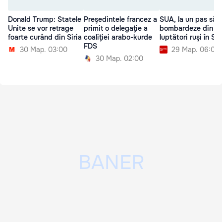
Donald Trump: Statele
Preşedintele francez a
SUA, la un pas să
Unite se vor retrage
primit o delegaţie a
bombardeze din n
foarte curând din Siria
coaliţiei arabo-kurde
luptători ruşi în Sir
FDS
30 Мар. 03:00
29 Мар. 06:00
30 Мар. 02:00