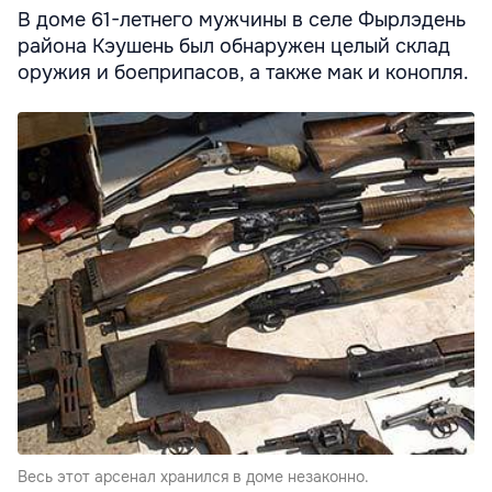
В доме 61-летнего мужчины в селе Фырлэдень
района Кэушень был обнаружен целый склад
оружия и боеприпасов, а также мак и конопля.
Весь этот арсенал хранился в доме незаконно.