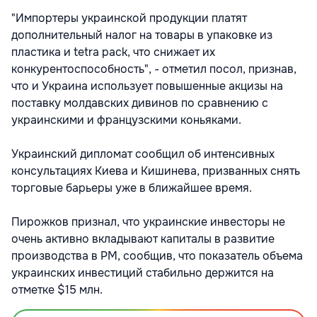
"Импортеры украинской продукции платят
дополнительный налог на товары в упаковке из
пластика и tetra pack, что снижает их
конкурентоспособность", - отметил посол, признав,
что и Украина использует повышенные акцизы на
поставку молдавских дивинов по сравнению с
украинскими и французскими коньяками.
Украинский дипломат сообщил об интенсивных
консультациях Киева и Кишинева, призванных снять
торговые барьеры уже в ближайшее время.
Пирожков признал, что украинские инвесторы не
очень активно вкладывают капиталы в развитие
производства в РМ, сообщив, что показатель объема
украинских инвестиций стабильно держится на
отметке $15 млн.