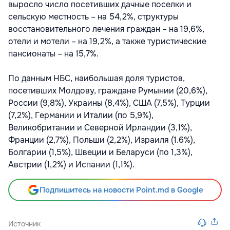
выросло число посетивших дачные поселки и
сельскую местность – на 54,2%, структуры
восстановительного лечения граждан – на 19,6%,
отели и мотели – на 19,2%, а также туристические
пансионаты – на 15,7%.
По данным НБС, наибольшая доля туристов,
посетивших Молдову, граждане Румынии (20,6%),
России (9,8%), Украины (8,4%), США (7,5%), Турции
(7,2%), Германии и Италии (по 5,9%),
Великобритании и Северной Ирландии (3,1%),
Франции (2,7%), Польши (2,2%), Израиля (1.6%),
Болгарии (1,5%), Швеции и Беларуси (по 1,3%),
Австрии (1,2%) и Испании (1,1%).
Подпишитесь на новости Point.md в Google
Источник