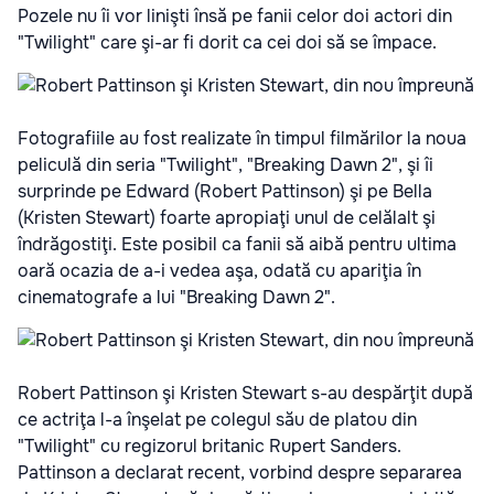
Pozele nu îi vor linişti însă pe fanii celor doi actori din
"Twilight" care şi-ar fi dorit ca cei doi să se împace.
Fotografiile au fost realizate în timpul filmărilor la noua
peliculă din seria "Twilight", "Breaking Dawn 2", şi îi
surprinde pe Edward (Robert Pattinson) şi pe Bella
(Kristen Stewart) foarte apropiaţi unul de celălalt şi
îndrăgostiţi. Este posibil ca fanii să aibă pentru ultima
oară ocazia de a-i vedea aşa, odată cu apariţia în
cinematografe a lui "Breaking Dawn 2".
Robert Pattinson şi Kristen Stewart s-au despărţit după
ce actriţa l-a înşelat pe colegul său de platou din
"Twilight" cu regizorul britanic Rupert Sanders.
Pattinson a declarat recent, vorbind despre separarea