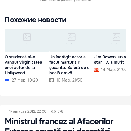
Похожие новости
O studentă și-a
Un îndrăgit actor a
Jim Bowen, un ren
vândut virginitatea
făcut mărturisiri
star TV, a murit
unui actor de la
șocante. Suferă de o
14 Мар. 21:00
Hollywood
boală gravă
27 Мар. 10:20
16 Мар. 21:50
17 августа 2012, 22:00
578
Ministrul francez al Afacerilor