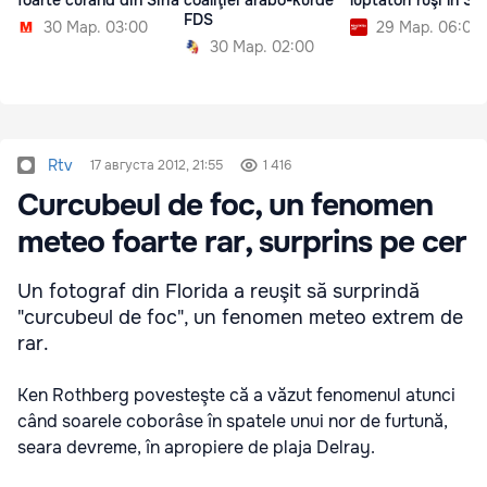
foarte curând din Siria
coaliţiei arabo-kurde
luptători ruşi în Sir
FDS
30 Мар. 03:00
29 Мар. 06:00
30 Мар. 02:00
Rtv
17 августа 2012, 21:55
1 416
Curcubeul de foc, un fenomen
meteo foarte rar, surprins pe cer
Un fotograf din Florida a reuşit să surprindă
"curcubeul de foc", un fenomen meteo extrem de
rar.
Ken Rothberg povesteşte că a văzut fenomenul atunci
când soarele coborâse în spatele unui nor de furtună,
seara devreme, în apropiere de plaja Delray.