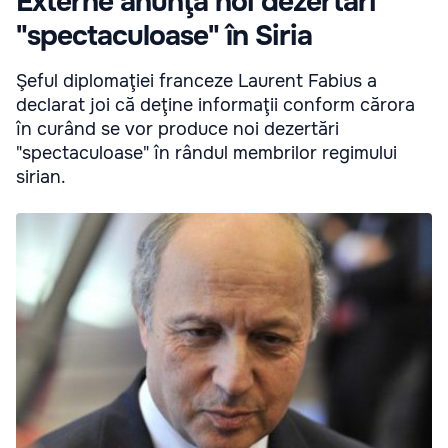
Externe anunţă noi dezertări
"spectaculoase" în Siria
Şeful diplomaţiei franceze Laurent Fabius a
declarat joi că deţine informaţii conform cărora
în curând se vor produce noi dezertări
"spectaculoase" în rândul membrilor regimului
sirian.