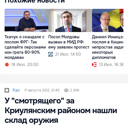
Похожие новости
Ткачук о скандале с
Посол Молдовы
Даниел Ионицэ: Б
послом ФРГ: Так
вызван в МИД РФ:
послом в Кишине
сделайте персонами
ему заявлен протест
непростая задача
нон грата 80-90%
некоторых
21 Июл. 14:50
молдаван
дипломатов
18 Июл. 20:00
13 Июл. 16:36
Pan
17 августа 2012, 21:45
2 306
У "смотрящего" за
Криулянским районом нашли
склад оружия