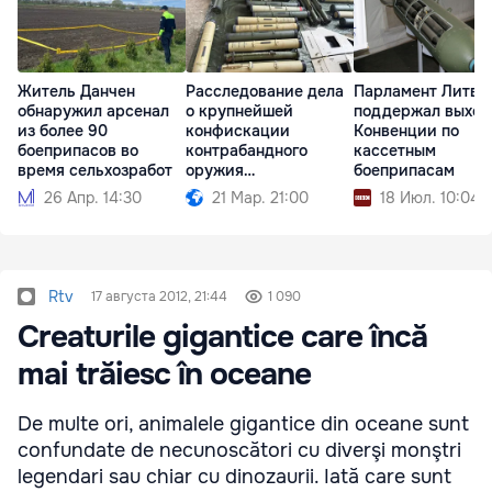
Житель Данчен
Расследование дела
Парламент Литвы
обнаружил арсенал
о крупнейшей
поддержал выход
из более 90
конфискации
Конвенции по
боеприпасов во
контрабандного
кассетным
время сельхозработ
оружия
боеприпасам
продолжается
26 Апр. 14:30
21 Мар. 21:00
18 Июл. 10:04
Rtv
17 августа 2012, 21:44
1 090
Creaturile gigantice care încă
mai trăiesc în oceane
De multe ori, animalele gigantice din oceane sunt
confundate de necunoscători cu diverşi monştri
legendari sau chiar cu dinozaurii. Iată care sunt