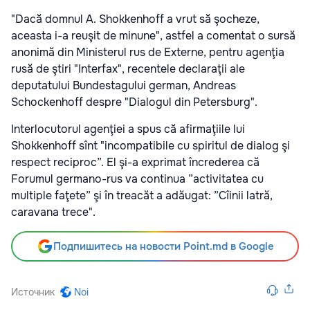
"Dacă domnul A. Shokkenhoff a vrut să şocheze,
aceasta i-a reuşit de minune", astfel a comentat o sursă
anonimă din Ministerul rus de Externe, pentru agenţia
rusă de ştiri "Interfax", recentele declaraţii ale
deputatului Bundestagului german, Andreas
Schockenhoff despre "Dialogul din Petersburg".
Interlocutorul agenţiei a spus că afirmaţiile lui
Shokkenhoff sînt "incompatibile cu spiritul de dialog şi
respect reciproc”. El şi-a exprimat încrederea că
Forumul germano-rus va continua ”activitatea cu
multiple faţete” şi în treacăt a adăugat: ”Cîinii latră,
caravana trece".
Подпишитесь на новости Point.md в Google
Источник
Noi