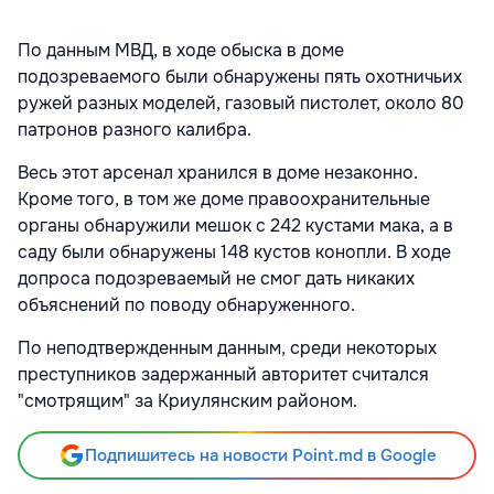
По данным МВД, в ходе обыска в доме
подозреваемого были обнаружены пять охотничьих
ружей разных моделей, газовый пистолет, около 80
патронов разного калибра.
Весь этот арсенал хранился в доме незаконно.
Кроме того, в том же доме правоохранительные
органы обнаружили мешок с 242 кустами мака, а в
саду были обнаружены 148 кустов конопли. В ходе
допроса подозреваемый не смог дать никаких
объяснений по поводу обнаруженного.
По неподтвержденным данным, среди некоторых
преступников задержанный авторитет считался
"смотрящим" за Криулянским районом.
Подпишитесь на новости Point.md в Google