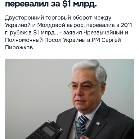
перевалил за $1 млрд.
Двусторонний торговый оборот между
Украиной и Молдовой вырос, перевалив в 2011
г. рубеж в $1 млрд., - заявил Чрезвычайный и
Полномочный Посол Украины в РМ Сергей
Пирожков.