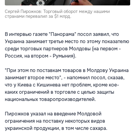
Сергей Пирожков: Торговый оборот между нашими
странами перевалил за $1 млрд.
В интервью газете "Панорама" посол заявил, что
Украина занимает третье место по этому показателю
среди торговых партнеров Молдовы (на первом -
Россия, на втором - Румыния).
"При этом по поставкам товаров в Молдову Украина
занимает второе место", - напомнил посол, сказав,
что у Киева с Кишинева нет проблем, кроме кое-
каких ограничений в торговле с целью защиты
национальных товаропроизводителей.
Пирожков указал на введение Молдовой
ограничения на поставку некоторых видов
украинской продукции, в том числе сахара.