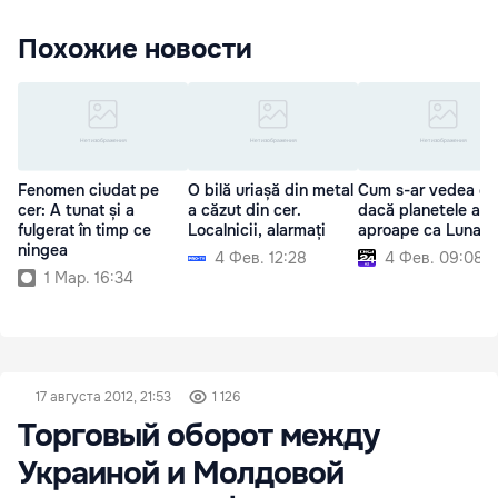
Похожие новости
Fenomen ciudat pe
O bilă uriașă din metal
Cum s-ar vedea ce
cer: A tunat și a
a căzut din cer.
dacă planetele ar f
fulgerat în timp ce
Localnicii, alarmați
aproape ca Luna
ningea
4 Фев. 12:28
4 Фев. 09:08
1 Мар. 16:34
17 августа 2012, 21:53
1 126
Торговый оборот между
Украиной и Молдовой