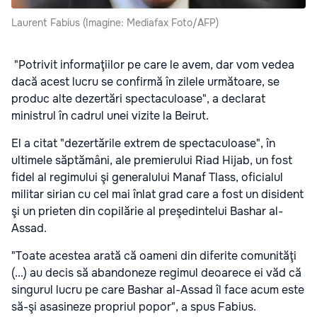
Laurent Fabius (Imagine: Mediafax Foto/AFP)
"Potrivit informaţiilor pe care le avem, dar vom vedea
dacă acest lucru se confirmă în zilele următoare, se
produc alte dezertări spectaculoase", a declarat
ministrul în cadrul unei vizite la Beirut.
El a citat "dezertările extrem de spectaculoase", în
ultimele săptămâni, ale premierului Riad Hijab, un fost
fidel al regimului şi generalului Manaf Tlass, oficialul
militar sirian cu cel
mai
înlat grad care a fost un disident
şi un prieten din copilărie al preşedintelui Bashar al-
Assad.
"Toate acestea arată că oameni din diferite comunităţi
(...) au decis să abandoneze regimul deoarece ei văd că
singurul lucru pe care Bashar al-Assad îl face acum este
să-şi asasineze propriul popor", a spus Fabius.