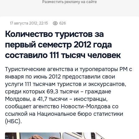
Разместить рекламу на сайте
17 августа 2012, 22:15
626
Количество туристов за
первый семестр 2012 года
составило 111 тысяч человек
Туристические агентства и туроператоры РМ с
января по июнь 2012 предоставили свои
услуги 111 тысячам туристов и экскурсантов,
среди которых 69,3 тысячи – граждане
Молдовы, а 41,7 тысячи – иностранцы,
сообщает агентство Новости-Молдова со
ссылкой на Национальное бюро статистики
(НБС).