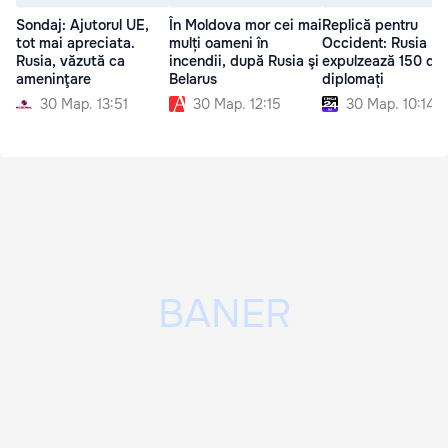
Sondaj: Ajutorul UE,
În Moldova mor cei mai
Replică pentru
tot mai apreciata.
mulți oameni în
Occident: Rusia
Rusia, văzută ca
incendii, după Rusia şi
expulzează 150 de
ameninţare
Belarus
diplomați
30 Мар. 13:51
30 Мар. 12:15
30 Мар. 10:14