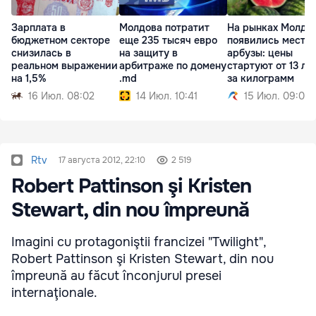
Зарплата в
Молдова потратит
На рынках Молдо
бюджетном секторе
еще 235 тысяч евро
появились местн
снизилась в
на защиту в
арбузы: цены
реальном выражении
арбитраже по домену
стартуют от 13 ле
на 1,5%
.md
за килограмм
16 Июл. 08:02
14 Июл. 10:41
15 Июл. 09:01
Rtv
17 августа 2012, 22:10
2 519
Robert Pattinson şi Kristen
Stewart, din nou împreună
Imagini cu protagoniştii francizei "Twilight",
Robert Pattinson şi Kristen Stewart, din nou
împreună au făcut înconjurul presei
internaţionale.