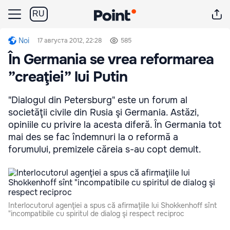
RU
Noi
17 августа 2012, 22:28
585
În Germania se vrea reformarea
”creaţiei” lui Putin
"Dialogul din Petersburg" este un forum al
societăţii civile din Rusia şi Germania. Astăzi,
opiniile cu privire la acesta diferă. În Germania tot
mai des se fac îndemnuri la o reformă a
forumului, premizele căreia s-au copt demult.
Interlocutorul agenţiei a spus că afirmaţiile lui Shokkenhoff sînt
"incompatibile cu spiritul de dialog şi respect reciproc