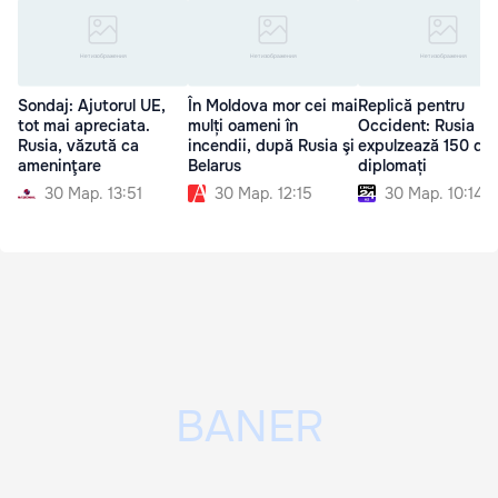
Sondaj: Ajutorul UE,
În Moldova mor cei mai
Replică pentru
tot mai apreciata.
mulți oameni în
Occident: Rusia
Rusia, văzută ca
incendii, după Rusia şi
expulzează 150 de
ameninţare
Belarus
diplomați
30 Мар. 13:51
30 Мар. 12:15
30 Мар. 10:14