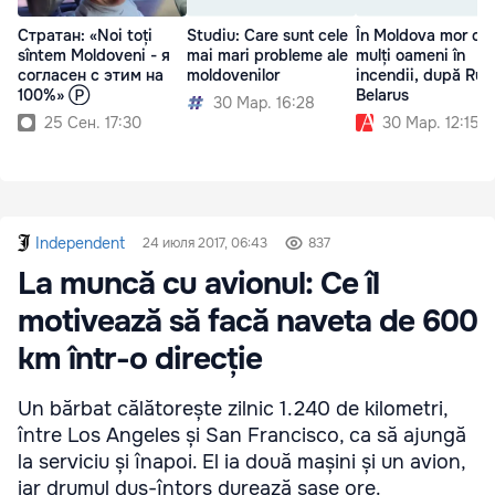
Стратан: «Noi toți
Studiu: Care sunt cele
În Moldova mor cei
sîntem Moldoveni - я
mai mari probleme ale
mulți oameni în
согласен с этим на
moldovenilor
incendii, după Rusi
100%» Ⓟ
Belarus
30 Мар. 16:28
25 Сен. 17:30
30 Мар. 12:15
Independent
24 июля 2017, 06:43
837
La muncă cu avionul: Ce îl
motivează să facă naveta de 600
km într-o direcție
Un bărbat călătorește zilnic 1.240 de kilometri,
între Los Angeles și San Francisco, ca să ajungă
la serviciu și înapoi. El ia două mașini și un avion,
iar drumul dus-întors durează șase ore.