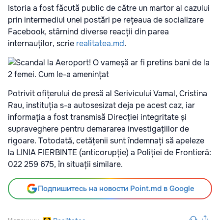
Istoria a fost făcută public de către un martor al cazului
prin intermediul unei postări pe rețeaua de socializare
Facebook, stârnind diverse reacții din parea
internauților, scrie
realitatea.md
.
Potrivit ofițerului de presă al Serivicului Vamal, Cristina
Rau, instituția s-a autosesizat deja pe acest caz, iar
informația a fost transmisă Direcției integritate și
supraveghere pentru demararea investigațiilor de
rigoare. Totodată, cetățenii sunt îndemnați să apeleze
la LINIA FIERBINTE (anticorupție) a Poliției de Frontieră:
022 259 675, în situații similare.
Подпишитесь на новости Point.md в Google