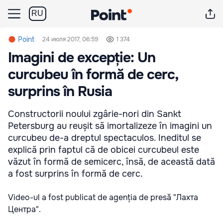
RU
Point
24 июля 2017, 06:59
1 374
Imagini de excepție: Un
curcubeu în formă de cerc,
surprins în Rusia
Constructorii noului zgârie-nori din Sankt
Petersburg au reușit să imortalizeze în imagini un
curcubeu de-a dreptul spectaculos. Ineditul se
explică prin faptul că de obicei curcubeul este
văzut în formă de semicerc, însă, de această dată
a fost surprins în formă de cerc.
Video-ul a fost publicat de agenția de presă "Лахта
Центра".