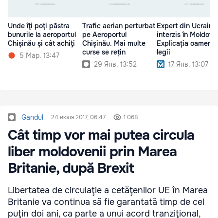
Unde îţi poţi păstra
Trafic aerian perturbat
Expert din Ucraina
bunurile la aeroportul
pe Aeroportul
interzis în Moldova
Chişinău şi cât achiţi
Chișinău. Mai multe
Explicația oamenil
curse se rețin
legii
5 Мар. 13:47
29 Янв. 13:52
17 Янв. 13:07
Gandul
24 июля 2017, 06:47
1 068
Cât timp vor mai putea circula
liber moldovenii prin Marea
Britanie, după Brexit
Libertatea de circulaţie a cetăţenilor UE în Marea
Britanie va continua să fie garantată timp de cel
puţin doi ani, ca parte a unui acord tranziţional,